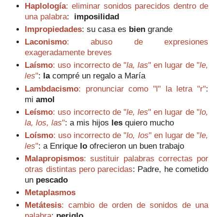
Haplología
: eliminar sonidos parecidos dentro de
una palabra
:
i
mposilidad
Impropiedades
:
s
u casa es
bien
grande
Laconismo
: abuso de expresiones
exageradamente breves
Laísmo
: uso incorrecto de "
la, las
" en lugar de "
le,
les
"
:
la
compré un regalo a María
Lambdacismo
: pronunciar como "l" la letra "r"
:
mi
amol
Leísmo
: uso incorrecto de "
le, les
" en lugar de "
lo,
la, los, las
"
: a mis hijos
les
quiero mucho
Loísmo
: uso incorrecto de "
lo, los
" en lugar de "
le,
les
"
: a Enrique
lo
ofrecieron un buen trabajo
Malapropismos
: sustituir palabras correctas por
otras distintas pero parecidas
: Padre, he cometido
un
pescado
Metaplasmos
Metátesis
: cambio de orden de sonidos de una
palabra
:
periglo