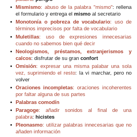
Mismismo
: abuso de la palabra "mismo"
:
r
ellena
el formulario y entrega el
mismo
al secretario
Monotonía o pobreza de vocabulario
: uso de
términos imprecisos por falta de vocabulario
Muletillas
: uso de expresiones innecesarias
cuando no sabemos bien qué decir
Neologismos, préstamos, extranjerismos y
calcos
: d
isfrutar de su gran
confort
Omisión
: expresar una misma palabar una sola
vez, suprimiendo el resto
:
la vi marchar, pero no
volver
Oraciones incompletas
: oraciones incoherentes
por faltar alguna de sus partes
Palabras comodín
Paragoge
: añadir sonidos al final de una
palabra
:
h
icistes
Pleonasmo
: utilizar palabras innecesarias que no
añaden información