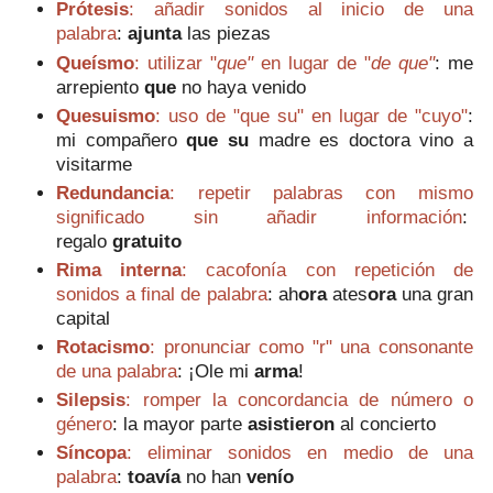
Prótesis
: añadir sonidos al inicio de una
palabra
:
ajunta
las piezas
Queísmo
: utilizar "
que"
en lugar de "
de que"
:
me
arrepiento
que
no haya venido
Quesuismo
: uso de "que su" en lugar de "cuyo"
:
mi compañero
que su
madre es doctora vino a
visitarme
Redundancia
: repetir palabras con mismo
significado sin añadir información
:
regalo
gratuito
Rima interna
: cacofonía con repetición de
sonidos a final de palabra
: ah
ora
ates
ora
una gran
capital
Rotacismo
: pronunciar como "r" una consonante
de una palabra
: ¡Ole mi
arma
!
Silepsis
: romper la concordancia de número o
género
: la mayor parte
asistieron
al concierto
Síncopa
: eliminar sonidos en medio de una
palabra
:
t
oavía
no han
venío