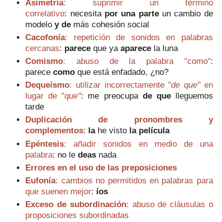
Asimetría
: suprimir un término
correlativo
:
necesita
por una parte
un cambio de
modelo
y de
más cohesión social
Cacofonía
: repetición de sonidos en palabras
cercanas
:
parece
que ya
aparece
la luna
Comismo
: abuso de la palabra "como"
:
parece
como
que está enfadado, ¿no?
Dequeísmo
: utilizar incorrectamente "
de
que"
en
lugar de "
que"
: m
e preocupa
de que
lleguemos
tarde
Duplicación de pronombres y
complementos
:
la
he visto
la película
Epéntesis
: añadir sonidos en medio de una
palabra
: no le
deas
nada
Errores en el uso de las preposiciones
Eufonía
: cambios no permitidos en palabras para
que suenen mejor
:
íos
Exceso de subordinación
: abuso de cláusulas o
proposiciones subordinadas