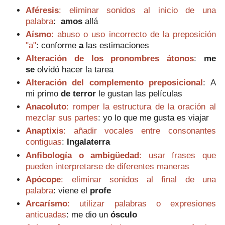
Aféresis
: eliminar sonidos al inicio de una
palabra
:
a
mos
allá
Aísmo
: abuso o uso incorrecto de la preposición
"a"
: conforme
a
las estimaciones
Alteración de los pronombres átonos
:
me
se
olvidó hacer la tarea
Alteración del complemento preposicional
:
A
mi primo
de terror
le gustan las películas
Anacoluto
: romper la estructura de la oración al
mezclar sus partes
:
y
o lo que me gusta es viajar
Anaptixis
: añadir vocales entre consonantes
contiguas
:
Ingalaterra
Anfibología o ambigüedad
: usar frases que
pueden interpretarse de diferentes maneras
Apócope
: eliminar sonidos al final de una
palabra
:
viene el
profe
Arcarísmo
: utilizar palabras o expresiones
anticuadas
: m
e dio un
ósculo