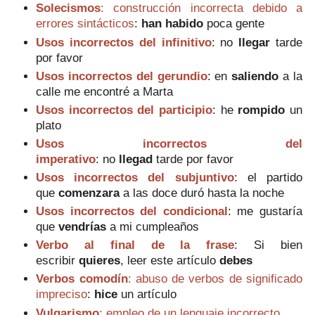
Solecismos
: construcción incorrecta debido a
errores sintácticos
:
han habido
poca gente
Usos incorrectos del infinitivo
:
no
llegar
tarde
por favor
Usos incorrectos del gerundio
: e
n
saliendo
a la
calle me encontré a Marta
Usos incorrectos del participio
:
he
rompido
un
plato
Usos incorrectos del
imperativo
:
no
llegad
tarde por favor
Usos incorrectos del subjuntivo
: e
l partido
que
comenzara
a las doce duró hasta la noche
Usos incorrectos del condicional
:
me gustaría
que
vendrías
a mi cumpleaños
Verbo al final de la frase
:
Si bien
escribir
quieres
, leer este artículo
debes
Verbos comodín
: abuso de verbos de significado
impreciso
:
h
ice
un artículo
Vulgarismo
: empleo de un lenguaje incorrecto