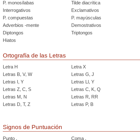
P. monosílabas
Tilde diacrítica
Interrogativos
Exclamativos
P. compuestas
P. mayúsculas
Adverbios -mente
Demostrativos
Diptongos
Triptongos
Hiatos
Ortografía de las Letras
Letra H
Letra X
Letras B, V, W
Letras G, J
Letras I, Y
Letras Ll, Y
Letras Z, C, S
Letras C, K, Q
Letras M, N
Letras R, RR
Letras D, T, Z
Letras P, B
Signos de Puntuación
Punto .
Coma ,