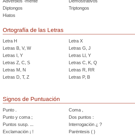
Adverbios -mente
Demostrativos
Diptongos
Triptongos
Hiatos
Ortografía de las Letras
Letra H
Letra X
Letras B, V, W
Letras G, J
Letras I, Y
Letras Ll, Y
Letras Z, C, S
Letras C, K, Q
Letras M, N
Letras R, RR
Letras D, T, Z
Letras P, B
Signos de Puntuación
Punto .
Coma ,
Punto y coma ;
Dos puntos :
Puntos susp. ...
Interrogación ¿ ?
Exclamación ¡ !
Paréntesis ( )