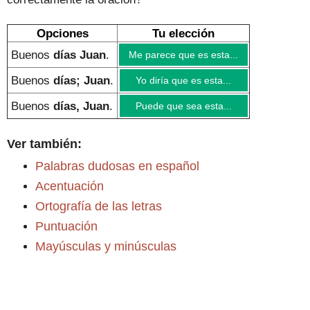
Opciones
Tu elección
Buenos
días Juan
.
Me parece que es esta...
Buenos
días; Juan
.
Yo diría que es esta...
Buenos
días, Juan
.
Puede que sea esta...
Ver también:
Palabras dudosas en español
Acentuación
Ortografía de las letras
Puntuación
Mayúsculas y minúsculas