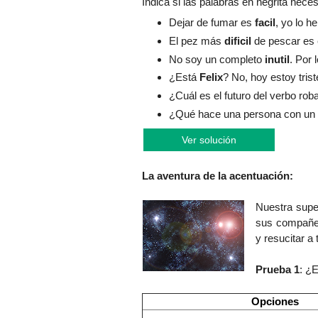
Indica si las palabras en negrita necesi
Dejar de fumar es
facil
, yo lo h
El pez más
dificil
de pescar es 
No soy un completo
inutil
. Por 
¿Está
Felix
? No, hoy estoy trist
¿Cuál es el futuro del verbo roba
¿Qué hace una persona con un
Ver solución
La aventura de la acentuación:
Nuestra sup
sus compañer
y resucitar a
Prueba 1
: ¿
Opciones