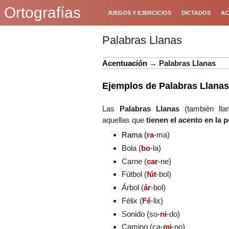
Ortografías
JUEGOS Y EJERCICIOS
DICTADOS
AC
Palabras Llanas
Acentuación
→
Palabras Llanas
Ejemplos de Palabras Llanas
Las
Palabras Llanas
(también l
aquellas que
tienen el acento en la 
Rama
(
r
a
-ma)
Bola (
bo
-la)
Carne (
car
-ne)
Fútbol (
fút
-bol)
Árbol (
ár
-bol)
Félix (
Fé
-lix)
Sonido (so-
ni
-do)
Camino (ca-
mi
-no)