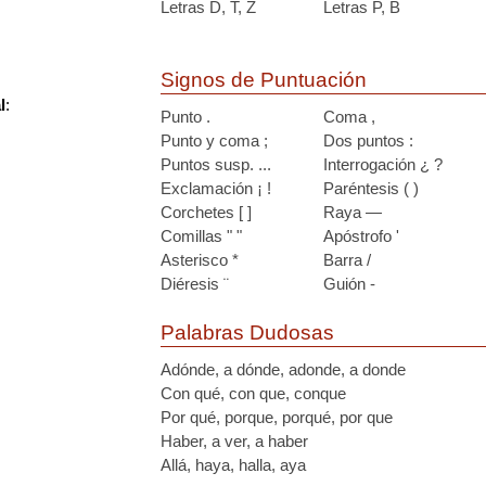
Letras D, T, Z
Letras P, B
Signos de Puntuación
l
:
Punto .
Coma ,
Punto y coma ;
Dos puntos :
Puntos susp. ...
Interrogación ¿ ?
Exclamación ¡ !
Paréntesis ( )
Corchetes [ ]
Raya —
Comillas " "
Apóstrofo '
Asterisco *
Barra /
Diéresis ¨
Guión -
Palabras Dudosas
Adónde, a dónde, adonde, a donde
Con qué, con que, conque
Por qué, porque, porqué, por que
Haber, a ver, a haber
Allá, haya, halla, aya