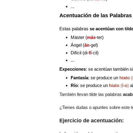
...
Acentuación de las Palabras
Estas palabras
se acentúan con til
Máster
(
más
-ter)
Ángel (
án
-gel)
Difícil (di-
fí
-cil)
...
Expecciones
:
se acentúan también s
Fantasía
: se produce un
hiato
(
Río
: se produce un
hiato
(
í-o
)
al
También llevan tilde las palabras
acab
¿Tienes dudas o apuntes sobre este 
Ejercicio de acentuación: