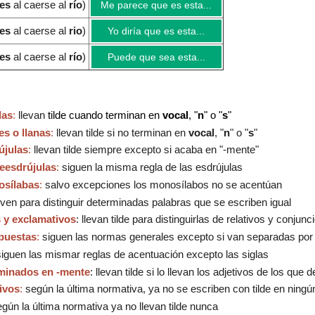
tes
al caerse al
río
)
Me parece que es esta...
tes
al caerse al
rio
)
Yo diría que es esta...
tes
al caerse al
río
)
Puede que sea esta...
das
:
llevan
tilde cuando terminan en
vocal
, "
n
" o "
s
"
s o llanas
:
llevan tilde si no terminan en
vo
cal
, "
n
" o "
s
"
újulas
:
llevan tilde siempre excepto si acaba en "-mente"
eesdrújulas
:
siguen la misma regla de las esdrújulas
osílabas
:
salvo excepciones los monosílabos no se acentúan
irven para distinguir determinadas palabras que se escriben igual
 y exclamativos
: llevan tilde para distinguirlas de relativos y conjun
puestas
:
siguen las normas generales excepto si van separadas por
iguen las mismar reglas de acentuación excepto las siglas
minados en -mente
: llevan tilde si lo llevan los adjetivos de los que d
ivos
:
según la última normativa, ya no se escriben con tilde en ningú
gún la última normativa ya no llevan tilde nunca