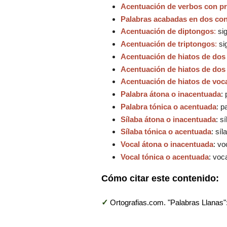
Acentuación de verbos con 
Palabras acabadas en dos co
Acentuación de diptongos
:
sig
Acentuación de triptongos
:
sig
Acentuación de hiatos de dos v
Acentuación de hiatos de dos v
Acentuación de hiatos de vocal 
Palabra átona o inacentuada
:
Palabra tónica o acentuada
: p
Sílaba átona o inacentuada
: s
Sílaba tónica o acentuada
: sí
Vocal átona o inacentuada
: vo
Vocal tónica o acentuada
: voc
Cómo citar este contenido:
✓
Ortografias.com. "Palabras Llanas"