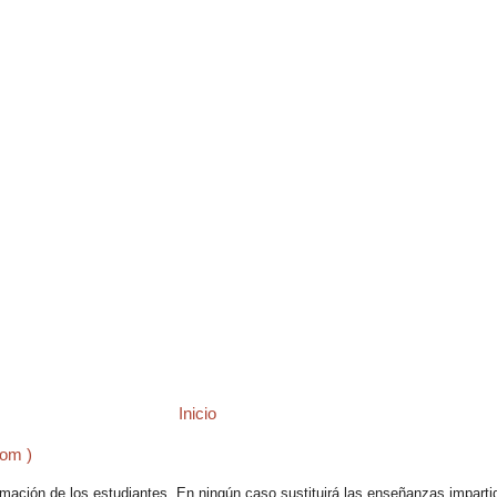
Inicio
tom )
ación de los estudiantes. En ningún caso sustituirá las enseñanzas impartidas