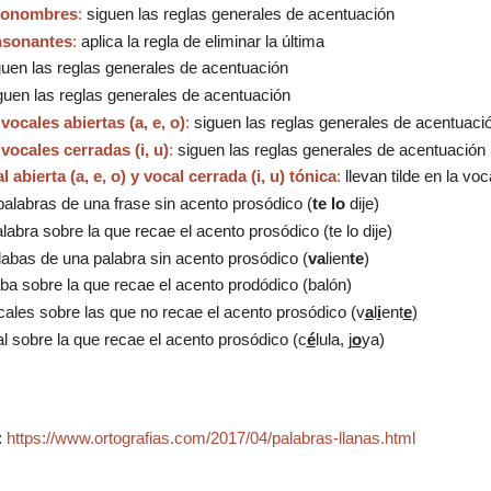
pronombres
:
siguen las reglas generales de acentuación
nsonantes
:
aplica la regla de eliminar la última
uen las reglas generales de acentuación
uen las reglas generales de acentuación
ocales abiertas (a, e, o)
:
siguen las reglas generales de acentuaci
ocales cerradas (i, u)
:
siguen las reglas generales de acentuación
abierta (a, e, o) y vocal cerrada (i, u) tónica
:
llevan tilde en la voc
 palabras de una frase sin acento prosódico (
te lo
dije)
alabra sobre la que recae el acento prosódico (
te lo
dije
)
ílabas de una palabra sin acento prosódico (
va
lien
te
)
laba sobre la que recae el acento prodódico (
ba
lón
)
cales sobre las que no recae el acento prosódico (
v
a
l
i
ent
e
)
al sobre la que recae el acento prosódico (
c
é
lula,
j
o
ya)
:
https://www.ortografias.com/2017/04/palabras-llanas.html