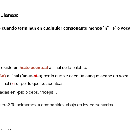
 Llanas:
de cuando terminan en cualquier consonante menos
"
n
", "
s
" o
voca
i
existe un
hiato acentual
al final de la palabra:
í-a
)
al final (fan-ta-
sí
-a) por lo que se acentúa aunque acabe en vocal
 final (
rí
-o) por lo que se acentúa
adas en
-
ps
: bíceps, tríceps...
tema? Te animamos a compartirlos abajo en los comentarios.