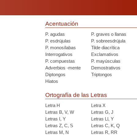
Acentuación
P. agudas
P. graves o llanas
P. esdrújulas
P. sobreesdrújula
P. monosílabas
Tilde diacrítica
Interrogativos
Exclamativos
P. compuestas
P. mayúsculas
Adverbios -mente
Demostrativos
Diptongos
Triptongos
Hiatos
Ortografía de las Letras
Letra H
Letra X
Letras B, V, W
Letras G, J
Letras I, Y
Letras Ll, Y
Letras Z, C, S
Letras C, K, Q
Letras M, N
Letras R, RR