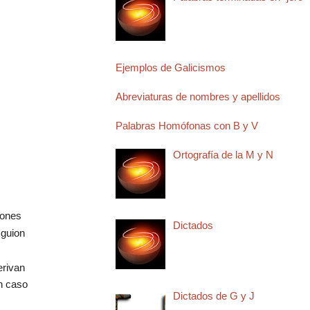
Ejemplos de Galicismos
Abreviaturas de nombres y apellidos
Palabras Homófonas con B y V
Ortografía de la M y N
ciones
Dictados
 guion
erivan
n caso
Dictados de G y J