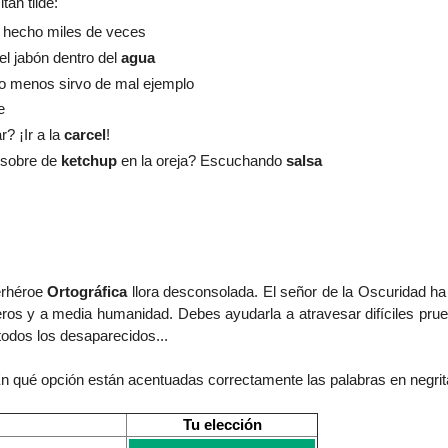
tan tilde
:
e hecho miles de veces
el jabón dentro del
agua
lo menos sirvo de mal ejemplo
e
r? ¡Ir a la
carcel
!
 sobre de
ketchup
en la oreja? Escuchando
salsa
erhéroe
Ortográfica
llora desconsolada. El señor de la Oscuridad ha
os y a media humanidad. Debes ayudarla a atravesar difíciles prue
 todos los desaparecidos...
En qué opción están acentuadas correctamente las palabras en negri
Tu elección