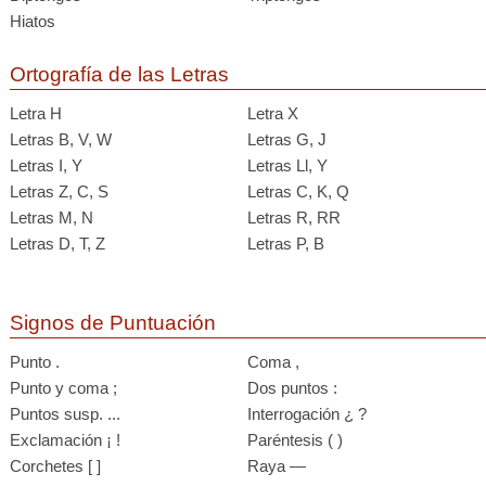
Hiatos
Ortografía de las Letras
Letra H
Letra X
Letras B, V, W
Letras G, J
Letras I, Y
Letras Ll, Y
Letras Z, C, S
Letras C, K, Q
Letras M, N
Letras R, RR
Letras D, T, Z
Letras P, B
Signos de Puntuación
Punto .
Coma ,
Punto y coma ;
Dos puntos :
Puntos susp. ...
Interrogación ¿ ?
Exclamación ¡ !
Paréntesis ( )
Corchetes [ ]
Raya —