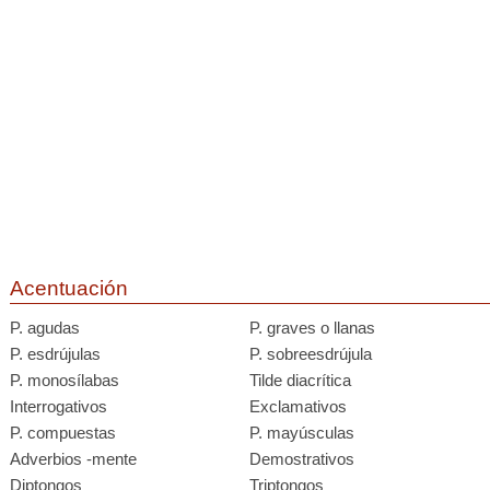
Acentuación
P. agudas
P. graves o llanas
P. esdrújulas
P. sobreesdrújula
P. monosílabas
Tilde diacrítica
Interrogativos
Exclamativos
P. compuestas
P. mayúsculas
Adverbios -mente
Demostrativos
Diptongos
Triptongos