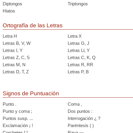
Diptongos
Triptongos
Hiatos
Ortografía de las Letras
Letra H
Letra X
Letras B, V, W
Letras G, J
Letras I, Y
Letras Ll, Y
Letras Z, C, S
Letras C, K, Q
Letras M, N
Letras R, RR
Letras D, T, Z
Letras P, B
Signos de Puntuación
Punto .
Coma ,
Punto y coma ;
Dos puntos :
Puntos susp. ...
Interrogación ¿ ?
Exclamación ¡ !
Paréntesis ( )
Corchetes [ ]
Raya —