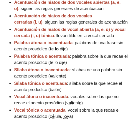
Acentuación de hiatos de dos vocales abiertas (a, e,
o)
:
siguen las reglas generales de acentuación
Acentuación de hiatos de dos vocales
cerradas (i, u)
:
siguen las reglas generales de acentuación
Acentuación de hiatos de vocal abierta (a, e, o) y vocal
cerrada (i, u) tónica
:
llevan tilde en la vocal cerrada
Palabra átona o inacentuada
: palabras de una frase sin
acento prosódico (
te lo
dije)
Palabra tónica o acentuada
: palabra sobre la que recae el
acento prosódico (
te lo
dije
)
Sílaba átona o inacentuada
: sílabas de una palabra sin
acento prosódico (
va
lien
te
)
Sílaba tónica o acentuada
: sílaba sobre la que recae el
acento prodódico (
ba
lón
)
Vocal átona o inacentuada
: vocales sobre las que no
recae el acento prosódico (
v
a
l
i
ent
e
)
Vocal tónica o acentuada
: vocal sobre la que recae el
acento prosódico (
c
é
lula,
j
o
ya)