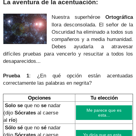
La aventura de la acentuación:
Nuestra superhéroe
Ortográfica
llora desconsolada. El señor de la
Oscuridad ha eliminado a todos sus
compañeros y a media humanidad.
Debes ayudarla a atravesar
difíciles pruebas para vencerlo y resucitar a todos los
desaparecidos...
Prueba 1
: ¿En qué opción están acentuadas
correctamente las palabras en negrita?
Opciones
Tu elección
Solo se
que no
se
nadar
Me parece que es
(dijo
Sócrates
al caerse
esta...
al
río
)
Sólo sé
que no
sé
nadar
(dijo
Sócrates
al caerse
Yo diría que es esta...