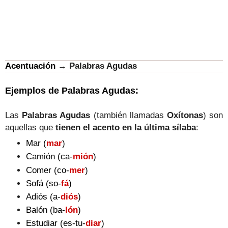
Acentuación
→
Palabras Agudas
Ejemplos de Palabras Agudas:
Las
Palabras Agudas
(también llamadas
Oxítonas
)
son
aquellas que
tienen el acento en la última sílaba
:
Mar (
mar
)
Camión (ca-
mión
)
Comer (co-
mer
)
Sofá (so-
fá
)
Adiós (a-
diós
)
Balón (ba-
lón
)
Estudiar (es-tu-
diar
)