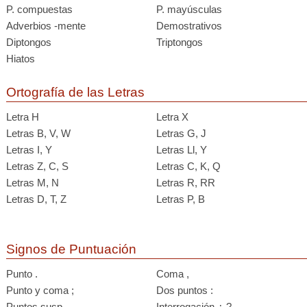
P. compuestas
P. mayúsculas
Adverbios -mente
Demostrativos
Diptongos
Triptongos
Hiatos
Ortografía de las Letras
Letra H
Letra X
Letras B, V, W
Letras G, J
Letras I, Y
Letras Ll, Y
Letras Z, C, S
Letras C, K, Q
Letras M, N
Letras R, RR
Letras D, T, Z
Letras P, B
Signos de Puntuación
Punto .
Coma ,
Punto y coma ;
Dos puntos :
Puntos susp. ...
Interrogación ¿ ?