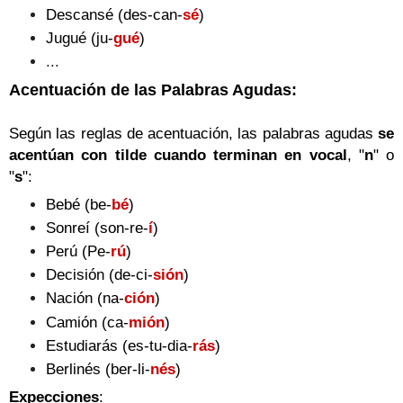
Descansé (des-can-
sé
)
Jugué (ju-
gué
)
...
Acentuación de las Palabras Agudas:
Según las reglas de acentuación, las palabras agudas
se
acentúan con tilde cuando terminan en vocal
,
"
n
" o
"
s
":
Bebé (be-
bé
)
Sonreí (son-re-
í
)
Perú (Pe-
rú
)
Decisión (de-ci-
sión
)
Nación (na-
ción
)
Camión (ca-
mión
)
Estudiarás (es-tu-dia-
rás
)
Berlinés (ber-li-
nés
)
Expecciones
: