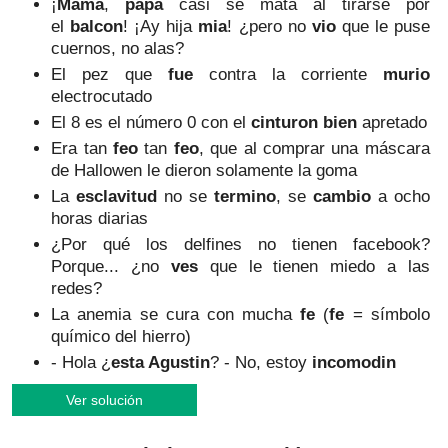
¡
Mama
,
papa
casi se mata al tirarse por
el
balcon
! ¡Ay hija
mia
! ¿pero no
vio
que le puse
cuernos, no alas?
El pez que
fue
contra la corriente
murio
electrocutado
El 8 es el número 0 con el
cinturon bien
apretado
Era tan
feo
tan
feo
,
que al comprar una máscara
de Hallowen le dieron solamente la goma
La
esclavitud
no se
termino
, se
cambio
a ocho
horas diarias
¿Por qué los delfines no tienen facebook?
Porque... ¿no
ves
que le tienen miedo a las
redes?
La anemia se cura con mucha
fe
(
fe
= símbolo
químico del hierro)
- Hola ¿
esta Agustin
? - No, estoy
incomodin
Ver solución