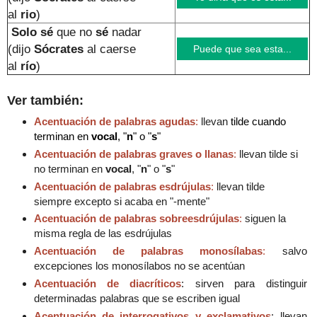
al
rio
)
Solo sé
que no
sé
nadar
(dijo
Sócrates
al caerse
Puede que sea esta...
al
río
)
Ver también:
Acentuación de palabras agudas
:
llevan
tilde cuando
terminan en
vocal
, "
n
" o "
s
"
Acentuación de palabras graves o llanas
:
llevan tilde si
no terminan en
vo
cal
, "
n
" o "
s
"
Acentuación de palabras esdrújulas
:
llevan tilde
siempre excepto si acaba en "-mente"
Acentuación de palabras sobreesdrújulas
:
siguen la
misma regla de las esdrújulas
Acentuación de palabras monosílabas
:
salvo
excepciones los monosílabos no se acentúan
Acentuación de diacríticos
: sirven para distinguir
determinadas palabras que se escriben igual
Acentuación de interrogativos y exclamativos
: llevan