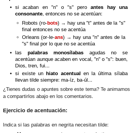
si acaban en "n" o "s" pero
antes hay una
consonante
, entonces no se acentúan:
Robots (ro-
bots
)
→ hay una "t" antes de la "s"
final entonces no se acentúa
Orleans (or-le-
ans
)
→ hay una "n" antes de la
"s" final por lo que no se acentúa
las
palabras monosílabas
agudas
no se
acentúan aunque acaben en vocal, "n" o "s": buen,
Dios, tren, fui...
si existe un
h
iato acentual
en la última sílaba
llevan tilde siempre: ma-íz, ba-úl...
¿Tienes dudas o apuntes sobre este tema? Te animamos
a compartirlos abajo en los comentarios.
Ejercicio de acentuación:
Indica si las palabras en negrita necesitan tilde
: