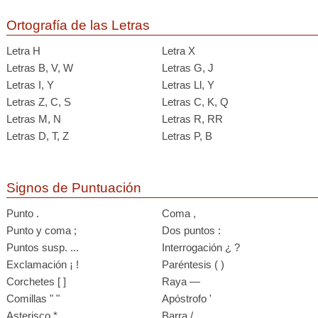
Ortografía de las Letras
Letra H
Letra X
Letras B, V, W
Letras G, J
Letras I, Y
Letras Ll, Y
Letras Z, C, S
Letras C, K, Q
Letras M, N
Letras R, RR
Letras D, T, Z
Letras P, B
Signos de Puntuación
Punto .
Coma ,
Punto y coma ;
Dos puntos :
Puntos susp. ...
Interrogación ¿ ?
Exclamación ¡ !
Paréntesis ( )
Corchetes [ ]
Raya —
Comillas " "
Apóstrofo '
Asterisco *
Barra /