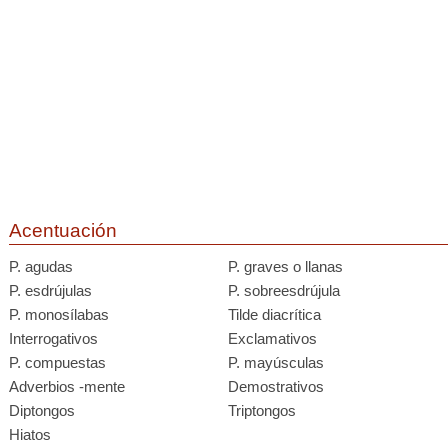
Acentuación
P. agudas
P. graves o llanas
P. esdrújulas
P. sobreesdrújula
P. monosílabas
Tilde diacrítica
Interrogativos
Exclamativos
P. compuestas
P. mayúsculas
Adverbios -mente
Demostrativos
Diptongos
Triptongos
Hiatos