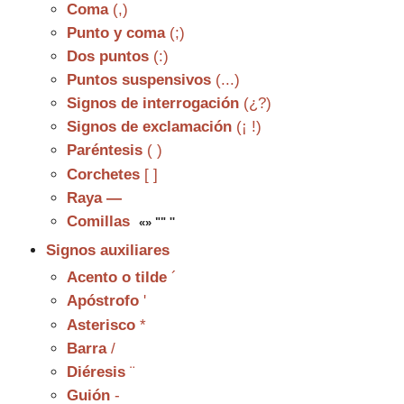
Coma
(,)
Punto y coma
(;)
Dos puntos
(:)
Puntos suspensivos
(...)
Signos de interrogación
(¿?)
Signos de exclamación
(¡ !)
Paréntesis
( )
Corchetes
[ ]
Raya
—
Comillas
«
» "" ''
Signos auxiliares
Acento o tilde
´
Apóstrofo
'
Asterisco
*
Barra
/
Diéresis
¨
Guión
-