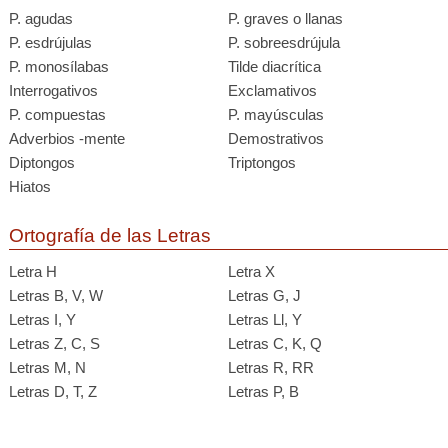
P. agudas
P. graves o llanas
P. esdrújulas
P. sobreesdrújula
P. monosílabas
Tilde diacrítica
Interrogativos
Exclamativos
P. compuestas
P. mayúsculas
Adverbios -mente
Demostrativos
Diptongos
Triptongos
Hiatos
Ortografía de las Letras
Letra H
Letra X
Letras B, V, W
Letras G, J
Letras I, Y
Letras Ll, Y
Letras Z, C, S
Letras C, K, Q
Letras M, N
Letras R, RR
Letras D, T, Z
Letras P, B