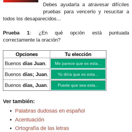
Debes ayudarla a atravesar difíciles
pruebas para vencerlo y resucitar a
todos los desaparecidos...
Prueba 1
: ¿En qué opción está puntuada
correctamente
la oración
?
Opciones
Tu elección
Buenos
días Juan
.
Me parece que es esta...
Buenos
días; Juan
.
Yo diría que es esta...
Buenos
días, Juan
.
Puede que sea esta...
Ver también:
Palabras dudosas en español
Acentuación
Ortografía de las letras