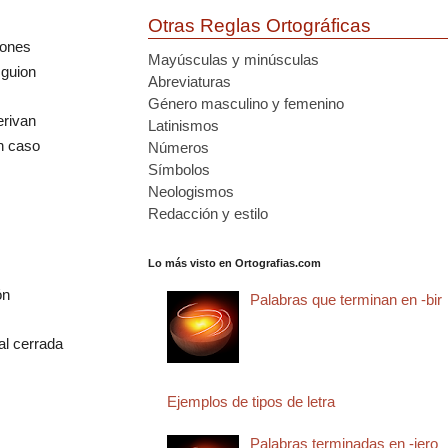
Otras Reglas Ortográficas
ciones
Mayúsculas y minúsculas
 guion
Abreviaturas
Género masculino y femenino
erivan
Latinismos
n caso
Números
Símbolos
Neologismos
Redacción y estilo
Lo más visto en Ortografias.com
ón
Palabras que terminan en -bir
al cerrada
Ejemplos de tipos de letra
Palabras terminadas en -jero