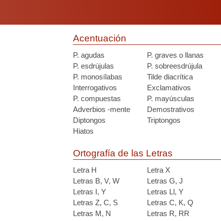
Acentuación
P. agudas
P. graves o llanas
P. esdrújulas
P. sobreesdrújula
P. monosílabas
Tilde diacrítica
Interrogativos
Exclamativos
P. compuestas
P. mayúsculas
Adverbios -mente
Demostrativos
Diptongos
Triptongos
Hiatos
Ortografía de las Letras
Letra H
Letra X
Letras B, V, W
Letras G, J
Letras I, Y
Letras Ll, Y
Letras Z, C, S
Letras C, K, Q
Letras M, N
Letras R, RR