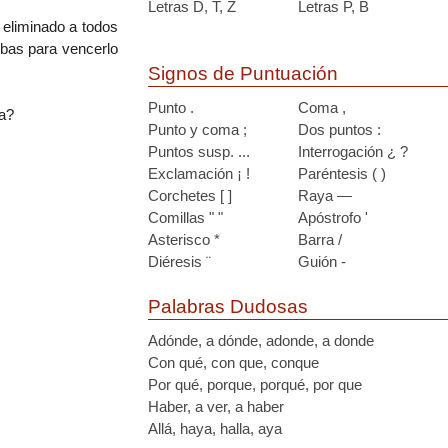
Letras D, T, Z
Letras P, B
 eliminado a todos
bas para vencerlo
Signos de Puntuación
Punto .
Coma ,
ta?
Punto y coma ;
Dos puntos :
Puntos susp. ...
Interrogación ¿ ?
Exclamación ¡ !
Paréntesis ( )
Corchetes [ ]
Raya —
Comillas " "
Apóstrofo '
Asterisco *
Barra /
Diéresis ¨
Guión -
Palabras Dudosas
Adónde, a dónde, adonde, a donde
Con qué, con que, conque
Por qué, porque, porqué, por que
Haber, a ver, a haber
Allá, haya, halla, aya