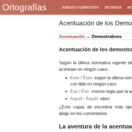
Ortografías
JUEGOS Y EJERCICIOS
DICTADOS
AC
Acentuación de los Demos
Acentuación
→
Demostrativos
Acentuación de los demostra
Según la última normativa vigente d
acentúan en ningún caso:
Este / Éste
:
según la última nor
con tilde en ningún caso
Ese / Ése
:
misma regla que la an
Aquel
/
Áquél
:
ídem
¿Eres capaz de encontrar más eje
abajo en los comentarios.
La aventura de la acentua