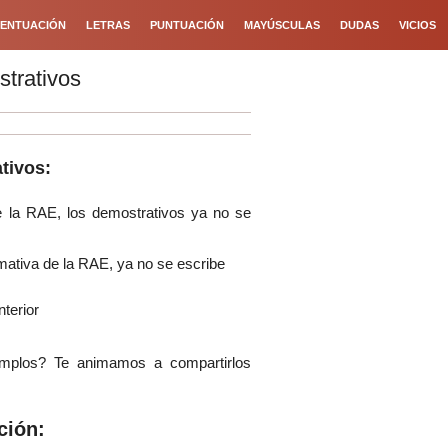
ENTUACIÓN
LETRAS
PUNTUACIÓN
MAYÚSCULAS
DUDAS
VICIOS
trativos
tivos:
e la RAE, los demostrativos ya no se
mativa de la RAE, ya no se escribe
terior
mplos? Te animamos a compartirlos
ción: