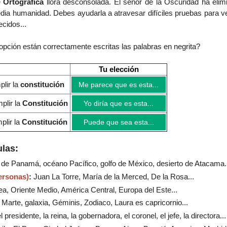
e
Ortográfica
llora desconsolada. El señor de la Oscuridad ha elim
dia humanidad.
Debes ayudarla a atravesar difíciles pruebas para ve
cidos...
opción están correctamente escritas las palabras en negrita?
Tu elección
plir la
constitución
Me parece que es esta...
plir la
Constitución
Yo diría que es esta...
plir la
Constitución
Puede que sea esta...
las:
l de Panamá, océano Pacífico, golfo de México, desierto de Atacama..
ersonas)
:
Juan La Torre, María de la Merced, De la Rosa...
a, Oriente Medio, América Central, Europa del Este...
, Marte, galaxia, Géminis, Zodiaco, Laura es capricornio...
el presidente, la reina, la gobernadora, el coronel, el jefe, la directora...