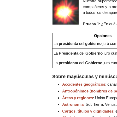
Nuestra superhéro
compañeros y a me
a todos los desapare
Prueba 1
: ¿En qué 
Opciones
La
presidenta
del
gobierno
juró cum
La
Presidenta
del
Gobierno
juró cum
La
presidenta
del
Gobierno
juró cum
Sobre mayúsculas y minúscu
Accidentes geográficos
: cana
Antropónimos (nombres de p
Áreas y regiones
: Unión Europe
Astronomía
: Sol, Tierra, Venus
Cargos, títulos y dignidades
: 