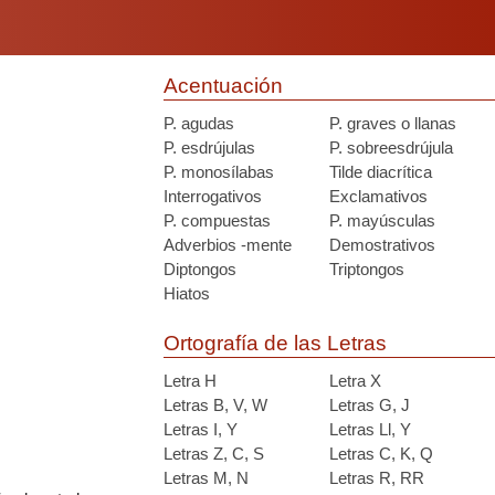
Acentuación
P. agudas
P. graves o llanas
P. esdrújulas
P. sobreesdrújula
P. monosílabas
Tilde diacrítica
Interrogativos
Exclamativos
P. compuestas
P. mayúsculas
Adverbios -mente
Demostrativos
Diptongos
Triptongos
Hiatos
Ortografía de las Letras
Letra H
Letra X
Letras B, V, W
Letras G, J
Letras I, Y
Letras Ll, Y
Letras Z, C, S
Letras C, K, Q
Letras M, N
Letras R, RR