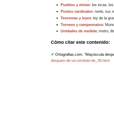
Pueblos y etnias
: los incas, lo
Puntos cardinales
: norte, sur,
Teoremas y leyes
: ley de la g
Torneos y campeonatos
: Mund
Unidades de medida
: metro, li
Cómo citar este contenido:
✓
Ortografias.com. "Mayúscula desp
despues-de-un-simbolo-de_30.html