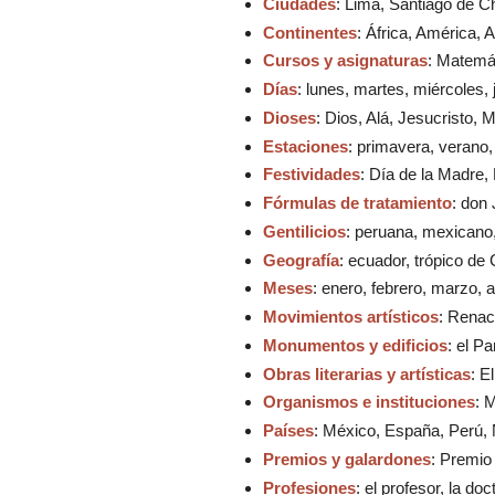
Ciudades
: Lima, Santiago de Ch
Continentes
: África, América, 
Cursos y asignaturas
: Matemát
Días
: lunes, martes, miércoles,
Dioses
: Dios, Alá, Jesucristo, 
Estaciones
: primavera, verano,
Festividades
: Día de la Madre
Fórmulas de tratamiento
: don
Gentilicios
: peruana, mexicano,
Geografía
: ecuador, trópico de
Meses
: enero, febrero, marzo, a
Movimientos artísticos
: Renac
Monumentos y edificios
: el P
Obras literarias y artísticas
: E
Organismos e instituciones
: 
Países
: México, España, Perú, 
Premios y galardones
: Premio
Profesiones
: el profesor, la doc