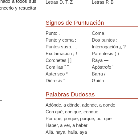
inado a todos sus
Letras D, T, Z
Letras P, B
ncerlo y resucitar
Signos de Puntuación
Punto .
Coma ,
Punto y coma ;
Dos puntos :
Puntos susp. ...
Interrogación ¿ ?
Exclamación ¡ !
Paréntesis ( )
Corchetes [ ]
Raya —
Comillas " "
Apóstrofo '
Asterisco *
Barra /
Diéresis ¨
Guión -
Palabras Dudosas
.
Adónde, a dónde, adonde, a donde
Con qué, con que, conque
Por qué, porque, porqué, por que
Haber, a ver, a haber
Allá, haya, halla, aya