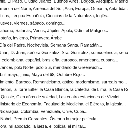
ile, El Paso, Ciudad Juárez, Buenos Aires, Bogotá, Arequipa, Madrid.
América del Norte, América del Sur, Asia, Europa, Oceanía, Antártida..
icas, Lengua Española, Ciencias de la Naturaleza, Inglés...
 jueves, viernes, sábado, domingo...
Mahoma, Satanás, Venus, Júpiter, Apolo, Odín, el Maligno...
 otoño, invierno, Primavera Árabe
, Día del Padre, Nochevieja, Semana Santa, Ramadán...
 Juan, D. Juan, señora González, Sra. González, su excelencia, señor
 colombiana, español, brasileña, europeo, americana, cubana...
 Cáncer, polo Norte, polo Sur, meridiano de Greenwich...
bril, mayo, junio, Mayo del 68, Octubre Rojo...
imiento, Barroco, Romanticismo, gótico, modernismo, surrealismo...
artenón, la Torre Eiffel, la Casa Blanca, la Catedral de Lima, la Casa R
l Quijote, Cien años de soledad, Las cuatro estaciones de Vivaldi...
Ministerio de Economía, Facultad de Medicina, el Ejército, la Iglesia...
Nicaragua, Colombia, Venezuela, Chile, Cuba...
 Nobel, Premio Cervantes, Óscar a la mejor película...
tora, mi abogado, la jueza, el policía, el militar...