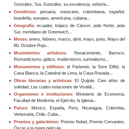
González, Sra. González, su excelencia, señoría...
Gentilicios
: peruana, mexicano, colombiana, español,
brasileña, europeo, americana, cubana...
Geografía
: ecuador, trópico de Cáncer, polo Norte, polo
Sur, meridiano de Greenwich...
Meses
: enero, febrero, marzo, abril, mayo, junio, Mayo del
68, Octubre Rojo...
Movimientos artísticos
: Renacimiento, Barroco,
Romanticismo, gótico, modernismo, surrealismo...
Monumentos y edificios
: el Partenón, la Torre Eiffel, la
Casa Blanca, la Catedral de Lima, la Casa Rosada...
Obras literarias y artísticas
: El Quijote, Cien años de
soledad, Las cuatro estaciones de Vivaldi...
Organismos e instituciones
: Ministerio de Economía,
Facultad de Medicina, el Ejército, la Iglesia...
Países
: México, España, Perú, Nicaragua, Colombia,
Venezuela, Chile, Cuba...
Premios y galardones
: Premio Nobel, Premio Cervantes,
Óscar a la mejor película...