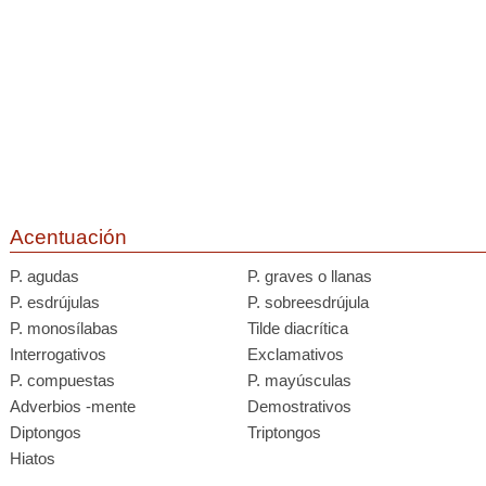
Acentuación
P. agudas
P. graves o llanas
P. esdrújulas
P. sobreesdrújula
P. monosílabas
Tilde diacrítica
Interrogativos
Exclamativos
P. compuestas
P. mayúsculas
Adverbios -mente
Demostrativos
Diptongos
Triptongos
Hiatos