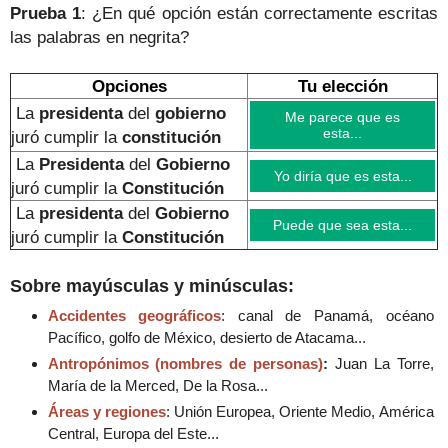
Prueba 1
: ¿En qué opción están correctamente escritas
las palabras en negrita?
Opciones
Tu elección
La
presidenta
del
gobierno
Me parece que es
esta...
juró cumplir la
constitución
La
Presidenta
del
Gobierno
Yo diría que es esta...
juró cumplir la
Constitución
La
presidenta
del
Gobierno
Puede que sea esta...
juró cumplir la
Constitución
Sobre mayúsculas y minúsculas:
Accidentes geográficos
: canal de Panamá, océano
Pacífico, golfo de México, desierto de Atacama...
Antropónimos (nombres de personas)
:
Juan La Torre,
María de la Merced, De la Rosa...
Áreas y regiones
: Unión Europea, Oriente Medio, América
Central, Europa del Este...