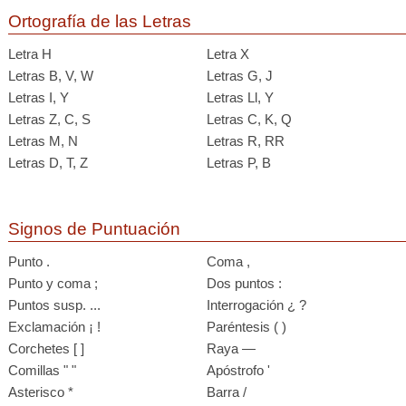
Ortografía de las Letras
Letra H
Letra X
Letras B, V, W
Letras G, J
Letras I, Y
Letras Ll, Y
Letras Z, C, S
Letras C, K, Q
Letras M, N
Letras R, RR
Letras D, T, Z
Letras P, B
Signos de Puntuación
Punto .
Coma ,
Punto y coma ;
Dos puntos :
Puntos susp. ...
Interrogación ¿ ?
Exclamación ¡ !
Paréntesis ( )
Corchetes [ ]
Raya —
Comillas " "
Apóstrofo '
Asterisco *
Barra /