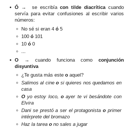
Ó
→
se escrib
ía
con
tilde diacrítica
cuando
servía para evitar confusiones al escribir varios
números
:
N
o sé si eran 4
ó
5
100
ó
101
10
ó
0
...
O
→
cuando
funciona como
conjunción
disyuntiva
¿Te gusta más este
o
aquel?
Salimos al cine
o
si quieres nos quedamos en
casa
O
yo estoy loco,
o
ayer te vi besándote con
Elvira
Dani se prestó a ser el protagonista
o
primer
intérprete del bromazo
Haz la tarea
o
no sales a jugar