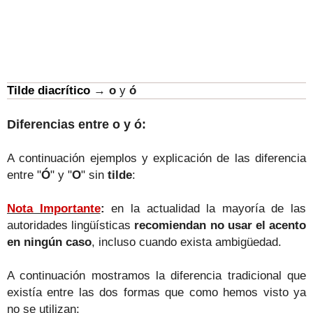
Tilde diacrítico
→
o
y
ó
Diferencias entre o y ó:
A continuación ejemplos y explicación de las diferencia
entre
"
Ó
" y
"
O
"
sin
tilde
:
Nota Importante
:
en la actualidad
la mayoría de las
autoridades lingüísticas
recomienda
n
no usar el acento
en ningún caso
, incluso c
uando exista ambig
üedad.
A continuación mostramos la diferencia tradicional que
existía entre las dos formas que como hemos visto ya
no se utilizan: