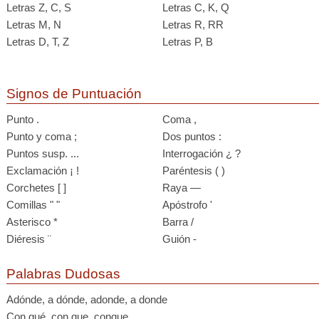
Letras Z, C, S
Letras C, K, Q
Letras M, N
Letras R, RR
Letras D, T, Z
Letras P, B
Signos de Puntuación
Punto .
Coma ,
Punto y coma ;
Dos puntos :
Puntos susp. ...
Interrogación ¿ ?
Exclamación ¡ !
Paréntesis ( )
Corchetes [ ]
Raya —
Comillas " "
Apóstrofo '
Asterisco *
Barra /
Diéresis ¨
Guión -
Palabras Dudosas
Adónde, a dónde, adonde, a donde
Con qué, con que, conque