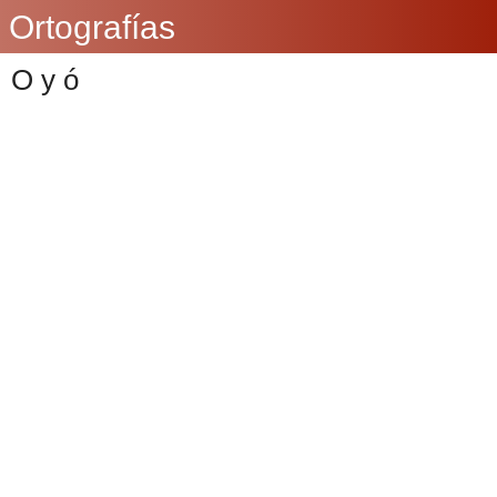
Ortografías
O y ó