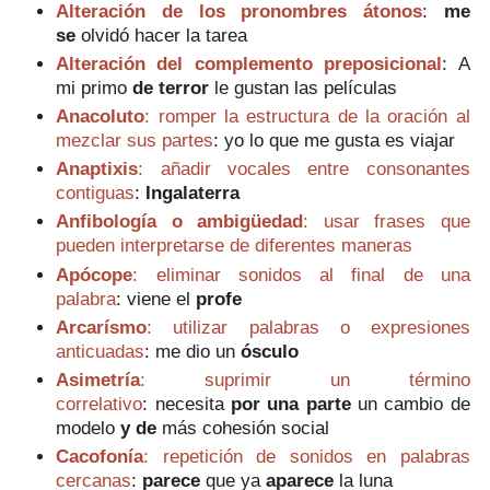
Alteración de los pronombres átonos
:
me
se
olvidó hacer la tarea
Alteración del complemento preposicional
:
A
mi primo
de terror
le gustan las películas
Anacoluto
: romper la estructura de la oración al
mezclar sus partes
:
y
o lo que me gusta es viajar
Anaptixis
: añadir vocales entre consonantes
contiguas
:
Ingalaterra
Anfibología o ambigüedad
: usar frases que
pueden interpretarse de diferentes maneras
Apócope
: eliminar sonidos al final de una
palabra
:
viene el
profe
Arcarísmo
: utilizar palabras o expresiones
anticuadas
: m
e dio un
ósculo
Asimetría
: suprimir un término
correlativo
:
necesita
por una parte
un cambio de
modelo
y de
más cohesión social
Cacofonía
: repetición de sonidos en palabras
cercanas
:
parece
que ya
aparece
la luna