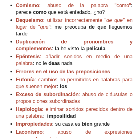
Comismo
: abuso de la palabra "como"
:
parece
como
que está enfadado, ¿no?
Dequeísmo
: utilizar incorrectamente "
de
que"
en
lugar de "
que"
: m
e preocupa
de que
lleguemos
tarde
Duplicación de pronombres y
complementos
:
la
he visto
la película
Epéntesis
: añadir sonidos en medio de una
palabra
: no le
deas
nada
Errores en el uso de las preposiciones
Eufonía
: cambios no permitidos en palabras para
que suenen mejor
:
íos
Exceso de subordinación
: abuso de cláusulas o
proposiciones subordinadas
Haplología
: eliminar sonidos parecidos dentro de
una palabra
:
i
mposilidad
Impropiedades
:
s
u casa es
bien
grande
Laconismo
: abuso de expresiones