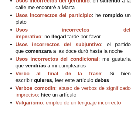
Usos incorrectos del gerundio
: e
n
saliendo
a la
calle me encontré a Marta
Usos incorrectos del participio
:
he
rompido
un
plato
Usos incorrectos del
imperativo
:
no
llegad
tarde por favor
Usos incorrectos del subjuntivo
: e
l partido
que
comenzara
a las doce duró hasta la noche
Usos incorrectos del condicional
:
me gustaría
que
vendrías
a mi cumpleaños
Verbo al final de la frase
:
Si bien
escribir
quieres
, leer este artículo
debes
Verbos comodín
: abuso de verbos de significado
impreciso
:
h
ice
un artículo
Vulgarismo
: empleo de un lenguaje incorrecto