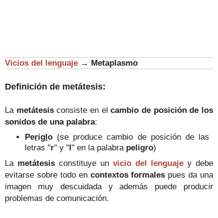
Vicios del lenguaje
→
Metaplasmo
Definición de metátesis:
La
metátesis
consiste en el
cambio de posición de los
sonidos de una palabra
:
Pe
r
ig
l
o
(se produce cambio de posición de las
letras "
r
" y "
l
" en la palabra
peligro
)
La
metátesis
constituye un
vicio del lenguaje
y debe
evitarse sobre todo en
contextos formales
pues da una
imagen muy descuidada y además puede producir
problemas de comunicación.