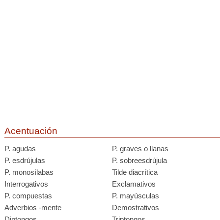
Acentuación
P. agudas
P. graves o llanas
P. esdrújulas
P. sobreesdrújula
P. monosílabas
Tilde diacrítica
Interrogativos
Exclamativos
P. compuestas
P. mayúsculas
Adverbios -mente
Demostrativos
Diptongos
Triptongos