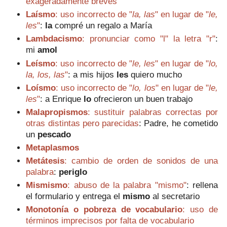
exageradamente breves
Laísmo
: uso incorrecto de "
la, las
" en lugar de "
le,
les
"
:
la
compré un regalo a María
Lambdacismo
: pronunciar como "l" la letra "r"
:
mi
amol
Leísmo
: uso incorrecto de "
le, les
" en lugar de "
lo,
la, los, las
"
: a mis hijos
les
quiero mucho
Loísmo
: uso incorrecto de "
lo, los
" en lugar de "
le,
les
"
: a Enrique
lo
ofrecieron un buen trabajo
Malapropismos
: sustituir palabras correctas por
otras distintas pero parecidas
: Padre, he cometido
un
pescado
Metaplasmos
Metátesis
: cambio de orden de sonidos de una
palabra
:
periglo
Mismismo
: abuso de la palabra "mismo"
:
r
ellena
el formulario y entrega el
mismo
al secretario
Monotonía o pobreza de vocabulario
: uso de
términos imprecisos por falta de vocabulario