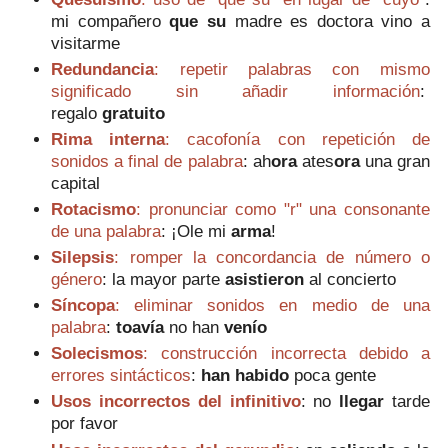
mi compañero
que su
madre es doctora vino a
visitarme
Redundancia
: repetir palabras con mismo
significado sin añadir información
:
regalo
gratuito
Rima interna
: cacofonía con repetición de
sonidos a final de palabra
: ah
ora
ates
ora
una gran
capital
Rotacismo
: pronunciar como "r" una consonante
de una palabra
: ¡Ole mi
arma
!
Silepsis
: romper la concordancia de número o
género
: la mayor parte
asistieron
al concierto
Síncopa
: eliminar sonidos en medio de una
palabra
:
t
oavía
no han
venío
Solecismos
: construcción incorrecta debido a
errores sintácticos
:
han habido
poca gente
Usos incorrectos del infinitivo
:
no
llegar
tarde
por favor