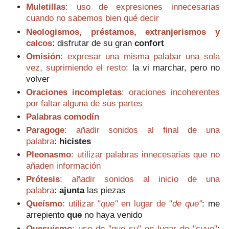
Muletillas
: uso de expresiones innecesarias
cuando no sabemos bien qué decir
Neologismos, préstamos, extranjerismos y
calcos
: d
isfrutar de su gran
confort
Omisión
: expresar una misma palabar una sola
vez, suprimiendo el resto
:
la vi marchar, pero no
volver
Oraciones incompletas
: oraciones incoherentes
por faltar alguna de sus partes
Palabras comodín
Paragoge
: añadir sonidos al final de una
palabra
:
h
icistes
Pleonasmo
: utilizar palabras innecesarias que no
añaden información
Prótesis
: añadir sonidos al inicio de una
palabra
:
ajunta
las piezas
Queísmo
: utilizar "
que"
en lugar de "
de que"
:
me
arrepiento
que
no haya venido
Quesuismo
: uso de "que su" en lugar de "cuyo"
: