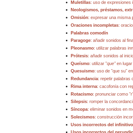
Muletillas
: uso de expresiones
Neologismos, préstamos, extr
Omisión
: expresar una misma p
Oraciones incompletas
: oraci
Palabras comodín
Paragoge
: añadir sonidos al fin
Pleonasmo
: utilizar palabras 
Prótesis
: añadir sonidos al inic
Queísmo
: utilizar "
que"
en lugar
Quesuismo
: uso de "que su" en
Redundancia
: repetir palabras
Rima interna
: cacofonía con rep
Rotacismo
: pronunciar como "r
Silepsis
: romper la concordanc
Síncopa
: eliminar sonidos en m
Solecismos
: construcción incor
Usos incorrectos del infinitivo
Usos incorrectos del gerundi