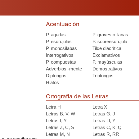
Acentuación
P. agudas
P. graves o llanas
P. esdrújulas
P. sobreesdrújula
P. monosílabas
Tilde diacrítica
Interrogativos
Exclamativos
P. compuestas
P. mayúsculas
Adverbios -mente
Demostrativos
Diptongos
Triptongos
Hiatos
Ortografía de las Letras
Letra H
Letra X
Letras B, V, W
Letras G, J
Letras I, Y
Letras Ll, Y
Letras Z, C, S
Letras C, K, Q
Letras M, N
Letras R, RR
s si se escribe con