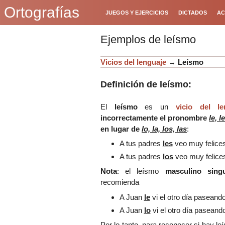
Ortografías
JUEGOS Y EJERCICIOS
DICTADOS
AC
Ejemplos de leísmo
Vicios del lenguaje
→
Leísmo
Definición de leísmo:
El
leísmo
es un
vicio del le
incorrectamente el pronombre
le, l
en lugar de
lo, la, los, las
:
A tus padres
les
veo muy felices
A tus padres
los
veo muy felic
Nota
: el leísmo
masculino singu
recomienda
A Juan
le
vi el otro día paseando
A Juan
lo
vi el otro día paseando
Por lo tanto, para reconocer si hay le