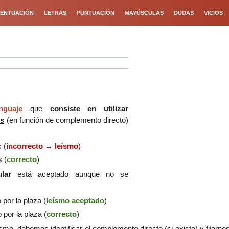
ENTUACIÓN
LETRAS
PUNTUACIÓN
MAYÚSCULAS
DUDAS
VICIOS
nguaje
que
consiste en utilizar
es
(en función de complemento directo)
 (
incorrecto → leísmo
)
es
(
correcto
)
lar
está aceptado aunque no se
 por la plaza (
leísmo aceptado
)
 por la plaza (
correcto
)
ísmo, debemos identificar el complemento directo (si existe) y fijarno