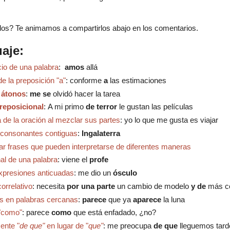
os? Te animamos a compartirlos abajo en los comentarios.
uaje:
icio de una palabra
:
a
mos
allá
de la preposición "a"
: conforme
a
las estimaciones
 átonos
:
me se
olvidó hacer la tarea
reposicional
:
A mi primo
de terror
le gustan las películas
a de la oración al mezclar sus partes
:
y
o lo que me gusta es viajar
e consonantes contiguas
:
Ingalaterra
sar frases que pueden interpretarse de diferentes maneras
inal de una palabra
:
viene el
profe
 expresiones anticuadas
: m
e dio un
ósculo
correlativo
:
necesita
por una parte
un cambio de modelo
y de
más co
os en palabras cercanas
:
parece
que ya
aparece
la luna
 "como"
: parece
como
que está enfadado, ¿no?
mente "
de
que"
en lugar de "
que"
: m
e preocupa
de que
lleguemos tard