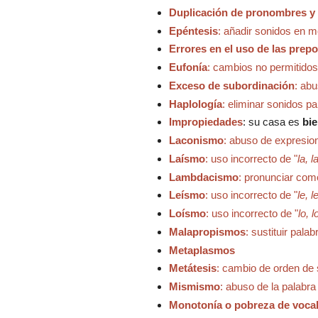
Duplicación de pronombres 
Epéntesis
: añadir sonidos en m
Errores en el uso de las prep
Eufonía
: cambios no permitido
Exceso de subordinación
: ab
Haplología
: eliminar sonidos p
Impropiedades
:
s
u casa es
bi
Laconismo
: abuso de expresi
Laísmo
: uso incorrecto de "
la, l
Lambdacismo
: pronunciar como "
Leísmo
: uso incorrecto de "
le, l
Loísmo
: uso incorrecto de "
lo, l
Malapropismos
: sustituir pala
Metaplasmos
Metátesis
: cambio de orden de 
Mismismo
: abuso de la palabr
Monotonía o pobreza de voca