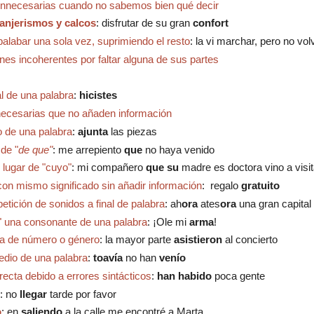
 innecesarias cuando no sabemos bien qué decir
anjerismos y calcos
: d
isfrutar de su gran
confort
alabar una sola vez, suprimiendo el resto
:
la vi marchar, pero no vol
ones incoherentes por faltar alguna de sus partes
al de una palabra
:
h
icistes
innecesarias que no añaden información
io de una palabra
:
ajunta
las piezas
 de "
de que"
:
me arrepiento
que
no haya venido
 lugar de "cuyo"
: mi compañero
que su
madre es doctora vino a visi
 con mismo significado sin añadir información
: regalo
gratuito
etición de sonidos a final de palabra
: ah
ora
ates
ora
una gran capital
" una consonante de una palabra
: ¡Ole mi
arma
!
ia de número o género
: la mayor parte
asistieron
al concierto
edio de una palabra
:
t
oavía
no han
venío
recta debido a errores sintácticos
:
han habido
poca gente
:
no
llegar
tarde por favor
o
: e
n
saliendo
a la calle me encontré a Marta