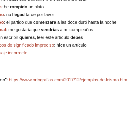
o
:
he
rompido
un plato
vo
:
no
llegad
tarde por favor
vo
: e
l partido que
comenzara
a las doce duró hasta la noche
nal
:
me gustaría que
vendrías
a mi cumpleaños
en escribir
quieres
, leer este artículo
debes
bos de significado impreciso
:
h
ice
un artículo
aje incorrecto
smo":
https://www.ortografias.com/2017/12/ejemplos-de-leismo.html