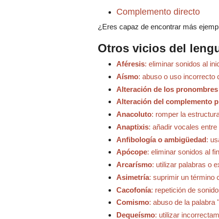
Complemento directo
¿Eres capaz de encontrar más ejempl
Otros vicios del leng
Aféresis
: eliminar sonidos al in
Aísmo
: abuso o uso incorrecto 
Alteración de los pronombres
Alteración del complemento p
Anacoluto
: romper la estructur
Anaptixis
: añadir vocales entr
Anfibología o ambigüedad
: u
Apócope
: eliminar sonidos al f
Arcarísmo
: utilizar palabras o
Asimetría
: suprimir un término 
Cacofonía
: repetición de sonid
Comismo
: abuso de la palabra
Dequeísmo
: utilizar incorrecta