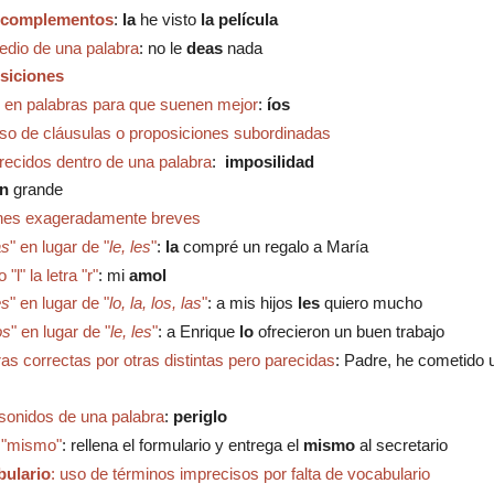
y complementos
:
la
he visto
la película
edio de una palabra
: no le
deas
nada
osiciones
s en palabras para que suenen mejor
:
íos
uso de cláusulas o proposiciones subordinadas
arecidos dentro de una palabra
:
i
mposilidad
en
grande
ones exageradamente breves
as
" en lugar de "
le, les
"
:
la
compré un regalo a María
l" la letra "r"
: mi
amol
es
" en lugar de "
lo, la, los, las
"
: a mis hijos
les
quiero mucho
os
" en lugar de "
le, les
"
: a Enrique
lo
ofrecieron un buen trabajo
bras correctas por otras distintas pero parecidas
: Padre, he cometido
sonidos de una palabra
:
periglo
a "mismo"
:
r
ellena el formulario y entrega el
mismo
al secretario
bulario
: uso de términos imprecisos por falta de vocabulario