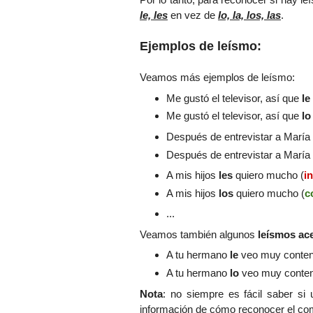
le, les
en vez de
lo, la, los, las
.
Ejemplos de leísmo:
Veamos más ejemplos de leísmo:
Me gustó el televisor, así que
le
Me gustó el televisor, así que
lo
Después de entrevistar a María
Después de entrevistar a María
A mis hijos
les
quiero mucho (
i
A mis hijos
los
quiero mucho (
c
...
Veamos también algunos
leísmos ac
A tu hermano
le
veo muy conte
A tu hermano
lo
veo muy conte
Nota
: no
siempre es fácil saber si
información de cómo reconocer el comp