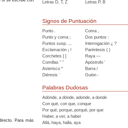
Letras D, T, Z
Letras P, B
Signos de Puntuación
Punto .
Coma ,
Punto y coma ;
Dos puntos :
Puntos susp. ...
Interrogación ¿ ?
Exclamación ¡ !
Paréntesis ( )
Corchetes [ ]
Raya —
Comillas " "
Apóstrofo '
Asterisco *
Barra /
Diéresis ¨
Guión -
Palabras Dudosas
Adónde, a dónde, adonde, a donde
Con qué, con que, conque
Por qué, porque, porqué, por que
Haber, a ver, a haber
directo. Para más
Allá, haya, halla, aya