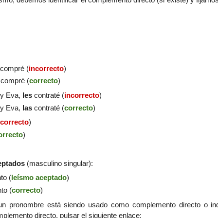
compré (
incorrecto
)
compré (
correcto
)
 y Eva,
les
contraté
(
incorrecto
)
 y Eva,
las
contraté
(
correcto
)
ncorrecto
)
orrecto
)
eptados
(masculino singular):
nto
(
leísmo aceptado
)
nto
(
correcto
)
 un pronombre está siendo usado como complemento directo o in
lemento directo, pulsar el siguiente enlace: