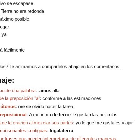
itivo se escapase
 Tierra no era redonda
máximo posible
legar
 ya
á fácilmente
os? Te animamos a compartirlos abajo en los comentarios.
uaje:
icio de una palabra
:
a
mos
allá
de la preposición "a"
: conforme
a
las estimaciones
 átonos
:
me se
olvidó hacer la tarea
reposicional
:
A mi primo
de terror
le gustan las películas
a de la oración al mezclar sus partes
:
y
o lo que me gusta es viajar
e consonantes contiguas
:
Ingalaterra
sar frases que pueden interpretarse de diferentes maneras