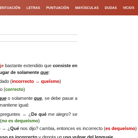
ENTUACIÓN
LETRAS
PUNTUACIÓN
MAYÚSCULAS
DUDAS
VICIOS
je
bastante extendido que
consiste en
lugar de solamente
que
:
dado (
incorrecto → queísmo
)
o (
correcto
)
que
o solamente
que
, se debe pasar a
 mantiene igual:
o preguntes → ¿
De qué
me alegro? se
(
no es dequeísmo
)
o → ¿
Qué
nos dijo? cambia, entonces es incorrecto (
es dequeísmo
)
uso es incorrecto
y denota un
uso vulgar del lenguaje
.