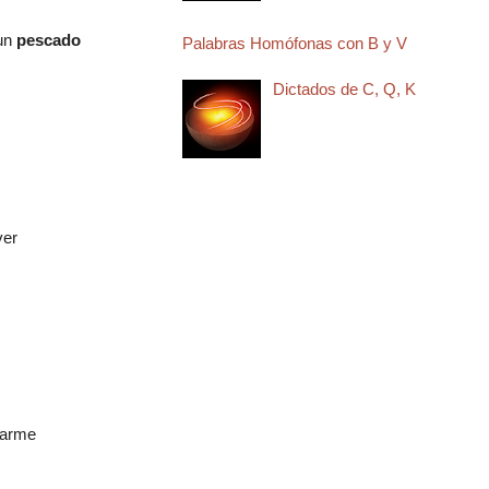
 un
pescado
Palabras Homófonas con B y V
Dictados de C, Q, K
ver
tarme