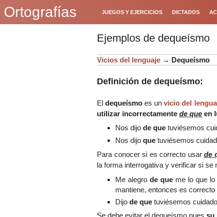
Ortografías
JUEGOS Y EJERCICIOS
DICTADOS
AC
Ejemplos de dequeísmo
Vicios del lenguaje
→
Deq
ueísmo
Definición de dequeísmo:
El
dequeísmo
es un
vicio del lengua
utilizar incorrectamente
de
que
en 
Nos dijo
de que
tuviésemos cui
Nos dijo
que
tuviésemos cuidad
Para conocer si es correcto usar
de 
la forma interrogativa y verificar si se
Me alegro
de que
me lo que l
mantiene, entonces es correcto 
Dijo
de que
tuviésemos cuidad
Se debe evitar el dequeísmo pues
su 