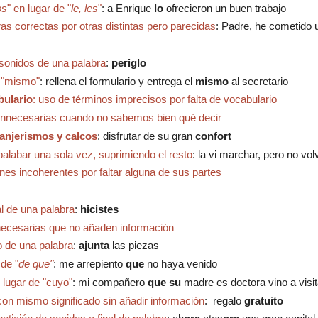
os
" en lugar de "
le, les
"
: a Enrique
lo
ofrecieron un buen trabajo
bras correctas por otras distintas pero parecidas
: Padre, he cometido
sonidos de una palabra
:
periglo
a "mismo"
:
r
ellena el formulario y entrega el
mismo
al secretario
bulario
: uso de términos imprecisos por falta de vocabulario
 innecesarias cuando no sabemos bien qué decir
anjerismos y calcos
: d
isfrutar de su gran
confort
alabar una sola vez, suprimiendo el resto
:
la vi marchar, pero no vol
ones incoherentes por faltar alguna de sus partes
al de una palabra
:
h
icistes
innecesarias que no añaden información
io de una palabra
:
ajunta
las piezas
 de "
de que"
:
me arrepiento
que
no haya venido
 lugar de "cuyo"
: mi compañero
que su
madre es doctora vino a visi
 con mismo significado sin añadir información
: regalo
gratuito