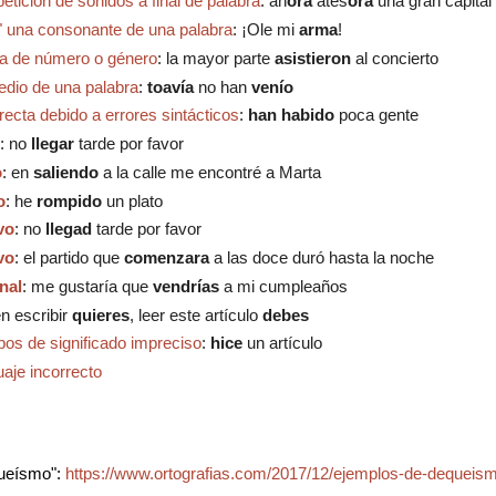
etición de sonidos a final de palabra
: ah
ora
ates
ora
una gran capital
" una consonante de una palabra
: ¡Ole mi
arma
!
ia de número o género
: la mayor parte
asistieron
al concierto
edio de una palabra
:
t
oavía
no han
venío
recta debido a errores sintácticos
:
han habido
poca gente
:
no
llegar
tarde por favor
o
: e
n
saliendo
a la calle me encontré a Marta
o
:
he
rompido
un plato
vo
:
no
llegad
tarde por favor
vo
: e
l partido que
comenzara
a las doce duró hasta la noche
nal
:
me gustaría que
vendrías
a mi cumpleaños
en escribir
quieres
, leer este artículo
debes
bos de significado impreciso
:
h
ice
un artículo
aje incorrecto
queísmo":
https://www.ortografias.com/2017/12/ejemplos-de-dequeis