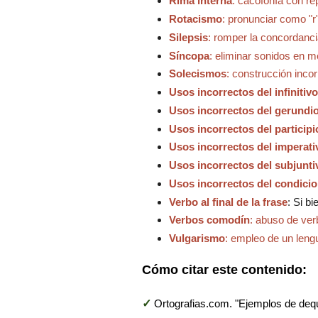
Rima interna
: cacofonía con rep
Rotacismo
: pronunciar como "r
Silepsis
: romper la concordanc
Síncopa
: eliminar sonidos en m
Solecismos
: construcción incor
Usos incorrectos del infinitivo
Usos incorrectos del gerundi
Usos incorrectos del participi
Usos incorrectos del imperati
Usos incorrectos del subjunti
Usos incorrectos del condicio
Verbo al final de la frase
:
Si bi
Verbos comodín
: abuso de ver
Vulgarismo
: empleo de un lengu
Cómo citar este contenido:
✓
Ortografias.com. "Ejemplos de de