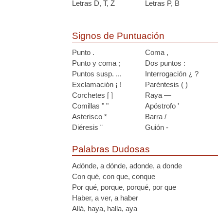
Letras D, T, Z
Letras P, B
Signos de Puntuación
Punto .
Coma ,
Punto y coma ;
Dos puntos :
Puntos susp. ...
Interrogación ¿ ?
Exclamación ¡ !
Paréntesis ( )
Corchetes [ ]
Raya —
Comillas " "
Apóstrofo '
Asterisco *
Barra /
Diéresis ¨
Guión -
Palabras Dudosas
Adónde, a dónde, adonde, a donde
Con qué, con que, conque
Por qué, porque, porqué, por que
Haber, a ver, a haber
Allá, haya, halla, aya