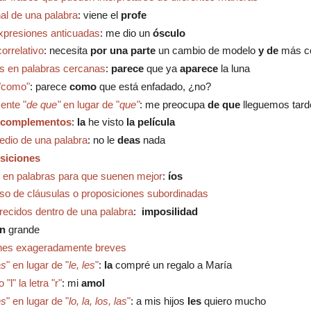
inal de una palabra
:
viene el
profe
 expresiones anticuadas
: m
e dio un
ósculo
correlativo
:
necesita
por una parte
un cambio de modelo
y de
más co
os en palabras cercanas
:
parece
que ya
aparece
la luna
 "como"
: parece
como
que está enfadado, ¿no?
mente "
de
que"
en lugar de "
que"
: m
e preocupa
de que
lleguemos tard
y complementos
:
la
he visto
la película
edio de una palabra
: no le
deas
nada
osiciones
s en palabras para que suenen mejor
:
íos
uso de cláusulas o proposiciones subordinadas
arecidos dentro de una palabra
:
i
mposilidad
en
grande
ones exageradamente breves
as
" en lugar de "
le, les
"
:
la
compré un regalo a María
l" la letra "r"
: mi
amol
es
" en lugar de "
lo, la, los, las
"
: a mis hijos
les
quiero mucho