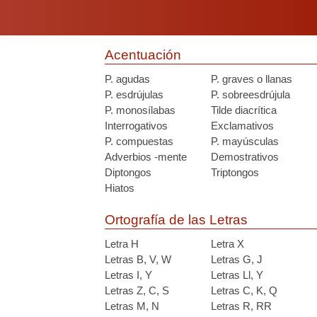
Acentuación
P. agudas
P. graves o llanas
P. esdrújulas
P. sobreesdrújula
P. monosílabas
Tilde diacrítica
Interrogativos
Exclamativos
P. compuestas
P. mayúsculas
Adverbios -mente
Demostrativos
Diptongos
Triptongos
Hiatos
Ortografía de las Letras
Letra H
Letra X
Letras B, V, W
Letras G, J
Letras I, Y
Letras Ll, Y
Letras Z, C, S
Letras C, K, Q
Letras M, N
Letras R, RR