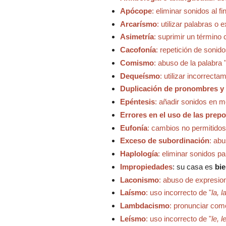
Apócope
: eliminar sonidos al f
Arcarísmo
: utilizar palabras o
Asimetría
: suprimir un término 
Cacofonía
: repetición de sonid
Comismo
: abuso de la palabra
Dequeísmo
: utilizar incorrecta
Duplicación de pronombres 
Epéntesis
: añadir sonidos en m
Errores en el uso de las prep
Eufonía
: cambios no permitido
Exceso de subordinación
: ab
Haplología
: eliminar sonidos p
Impropiedades
:
s
u casa es
bi
Laconismo
: abuso de expresi
Laísmo
: uso incorrecto de "
la, l
Lambdacismo
: pronunciar como "
Leísmo
: uso incorrecto de "
le, l