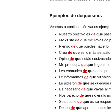
Ejemplos de dequeísmo:
Veamos a continuación varios
ejemp
Nuestro objetivo es
de
que
pase
Me gusta
de
que
me lleves de 
Pienso
de
que
puedes hacerlo
Creo
de
que
es lo más sensato
Opino
de
que
estás equivocado
Me preocupa
de
que
lleguemos 
Les comunico
de
que
debe pres
Le informamos
de
que
su saldo
Le pidieron
de
que
se quedase 
Es necesario
de
que
vayas al m
Nos pareció
de
que
no era lo 
Se supone
de
que
es su respon
Deseo
de
que
apruebe todos l