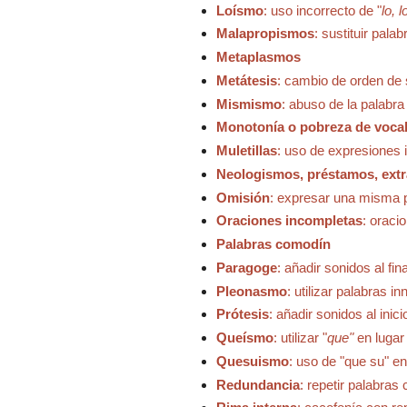
Loísmo
: uso incorrecto de "
lo, l
Malapropismos
: sustituir pala
Metaplasmos
Metátesis
: cambio de orden de 
Mismismo
: abuso de la palabr
Monotonía o pobreza de voca
Muletillas
: uso de expresiones
Neologismos, préstamos, extr
Omisión
: expresar una misma p
Oraciones incompletas
: oraci
Palabras comodín
Paragoge
: añadir sonidos al fin
Pleonasmo
: utilizar palabras 
Prótesis
: añadir sonidos al inic
Queísmo
: utilizar "
que"
en lugar
Quesuismo
: uso de "que su" en
Redundancia
: repetir palabras