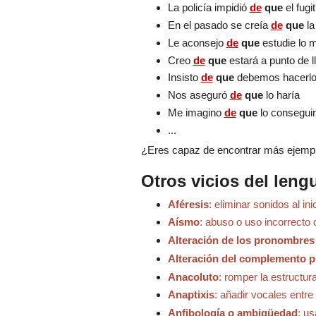
La policía impidió
de
que
el fug
En el pasado se creía
de
que
la
Le aconsejo
de
que
estudie lo 
Creo
de
que
estará a punto de l
Insisto
de
que
debemos hacerlo
Nos aseguró
de
que
lo haría
Me imagino
de
que
lo conseguir
...
¿Eres capaz de encontrar más ejempl
Otros vicios del leng
Aféresis
: eliminar sonidos al in
Aísmo
: abuso o uso incorrecto 
Alteración de los pronombres
Alteración del complemento p
Anacoluto
: romper la estructur
Anaptixis
: añadir vocales entr
Anfibología o ambigüedad
: u