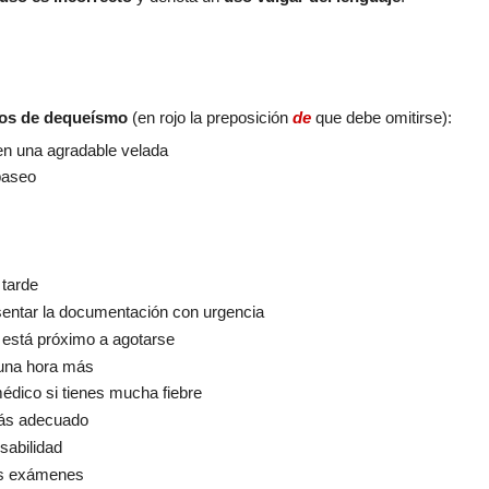
los de dequeísmo
(en rojo la preposición
de
que debe omitirse):
n una agradable velada
paseo
tarde
entar la documentación con urgencia
 está próximo a agotarse
una hora más
édico si tienes mucha fiebre
más adecuado
sabilidad
os exámenes