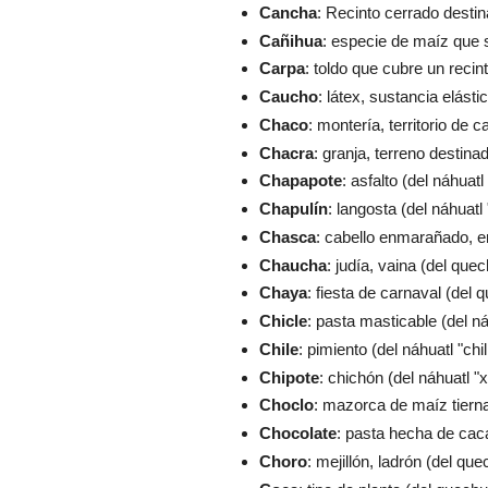
Cancha
: Recinto cerrado desti
Cañihua
: especie de maíz que 
Carpa
: toldo que cubre un recin
Caucho
: látex, sustancia elást
Chaco
: montería, territorio de
Chacra
: granja, terreno destina
Chapapote
: asfalto (del náhuat
Chapulín
: langosta (del náhuatl 
Chasca
: cabello enmarañado, e
Chaucha
: judía, vaina (del que
Chaya
: fiesta de carnaval (del
Chicle
: pasta masticable (del náh
Chile
: pimiento (del náhuatl "chill
Chipote
: chichón (del náhuatl "x
Choclo
: mazorca de maíz tierna
Chocolate
: pasta hecha de caca
Choro
: mejillón, ladrón (del qu