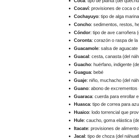
Coca
: tipo de planta (del quech
Cocaví
: provisiones de coca o 
Cochayuyo
: tipo de alga marin
Concho
: sedimentos, restos, h
Cóndor
: tipo de ave carroñera 
Coronta
: corazón o raspa de l
Guacamole
: salsa de aguacate 
Guacal
: cesta, canasta (del náhu
Guacho
: huérfano, indigente (d
Guagua
: bebé
Guaje
: niño, muchacho (del náhu
Guano
: abono de excrementos 
Guaraca
: cuerda para enrollar 
Huasca
: tipo de correa para a
Huaico
: lodo torrencial que pr
Hule
: caucho, goma elástica (del 
Itacate
: provisiones de alimento (
Jacal
: tipo de choza (del náhuatl 