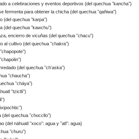
nado a celebraciones y eventos deportivos (del quechua "kancha")
se fermenta para obtener la chicha (del quechua "qañiwa")
to (del quechua "karpa")
ica (del quechua "kawchu")
 caza, encierro de vicuñas (del quechua "chacu")
do al cultivo (del quechua "chakra")
l "chapopote")
"chapolin")
nredado (del quechua "ch'aska")
chua "chaucha")
 quechua "cháya")
uatl "tzictli")
i")
ixipochtic")
 (del quechua "choccllo")
o (del náhuatl "xoco": agua y "atl": agua)
echua "churu")