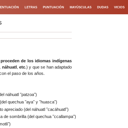
ENTUACIÓN
LETRAS
PUNTUACIÓN
MAYÚSCULAS
DUDAS
VICIOS
s
e
proceden de los idiomas indígenas
,
náhuatl
,
etc
.)
y que se han adaptado
on el paso de los años.
del náhuatl "patzoa")
 (del quechua "aya" y "huasca")
uto apreciado (del náhuatl "cacáhuatl")
ma de sombrilla (del quechua "ccallampa")
motli")