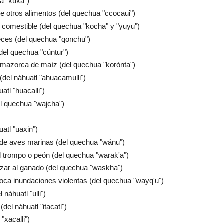
ua "kuka")
de otros alimentos (del quechua "ccocaui")
a comestible (del quechua "kocha" y "yuyu")
eces (del quechua "qonchu")
(del quechua "cúntur")
a mazorca de maíz (del quechua "korónta")
(del náhuatl "ahuacamulli")
atl "huacalli")
el quechua "wajcha")
atl "uaxin")
de aves marinas (del quechua "wánu")
el trompo o peón (del quechua "warak'a")
zuzar al ganado (del quechua "waskha")
ovoca inundaciones violentas (del quechua "wayq'u")
náhuatl "ulli")
del náhuatl "itacatl")
"xacalli")