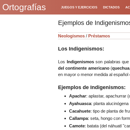
Ortografías
JUEGOS Y EJERCICIOS
DICTADOS
AC
Ejemplos de Indigenismo
Neologismos
/
Préstamos
Los Indigenismos:
Los
Indigenismos
son palabras qu
del continente americano
(
quechua
en mayor o menor medida al español c
Ejemplos de
Indigenismos
:
Apachar
: aplastar, apachurrar (
Ayahuasca
: planta alucinógena
Cacahuete
: tipo de planta de fr
Callampa
: seta, hongo con for
Camote
: batata (del náhuatl "ca