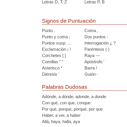
Letras D, T, Z
Letras P, B
Signos de Puntuación
Punto .
Coma ,
Punto y coma ;
Dos puntos :
Puntos susp. ...
Interrogación ¿ ?
Exclamación ¡ !
Paréntesis ( )
Corchetes [ ]
Raya —
Comillas " "
Apóstrofo '
Asterisco *
Barra /
Diéresis ¨
Guión -
Palabras Dudosas
Adónde, a dónde, adonde, a donde
Con qué, con que, conque
Por qué, porque, porqué, por que
Haber, a ver, a haber
Allá, haya, halla, aya