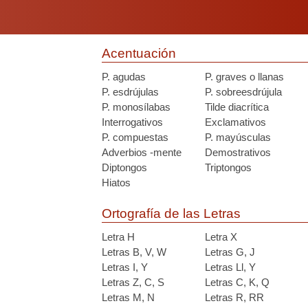
Acentuación
P. agudas
P. graves o llanas
P. esdrújulas
P. sobreesdrújula
P. monosílabas
Tilde diacrítica
Interrogativos
Exclamativos
P. compuestas
P. mayúsculas
Adverbios -mente
Demostrativos
Diptongos
Triptongos
Hiatos
Ortografía de las Letras
Letra H
Letra X
Letras B, V, W
Letras G, J
Letras I, Y
Letras Ll, Y
Letras Z, C, S
Letras C, K, Q
Letras M, N
Letras R, RR