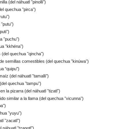
lla (del náhuatl "pinolli")
del quechua "pirca")
rutu")
 "putu")
uti")
ua "puchu")
hua "kkhéna")
 (del quechua "qincha")
a de semillas comestibles (del quechua "kinúwa")
ua “quipu”)
íz (del náhuatl "tamalli")
 (del quechua "tampu")
en la pizarra (del náhuatl "tizatl")
do similar a la llama (del quechua "vicunna")
a")
chua "yuyu")
tl "zacatl")
l náhuatl "tzapotl")