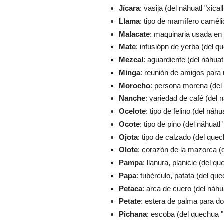
Jícara
: vasija (del náhuatl "xicall
Llama
: tipo de mamífero caméli
Malacate
: maquinaria usada en 
Mate
: infusiópn de yerba (del q
Mezcal
: aguardiente (del náhuatl
Minga
: reunión de amigos para r
Morocho
: persona morena (del
Nanche
: variedad de café (del n
Ocelote
: tipo de felino (del náhua
Ocote
: tipo de pino (del náhuatl 
Ojota
: tipo de calzado (del que
Olote
: corazón de la mazorca (de
Pampa
: llanura, planicie (del 
Papa
: tubérculo, patata (del qu
Petaca
: arca de cuero (del náhuat
Petate
: estera de palma para dor
Pichana
: escoba (del quechua "