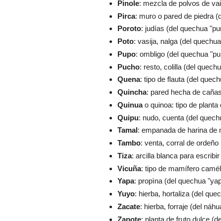
Pinole
: mezcla de polvos de vaini
Pirca
: muro o pared de piedra (
Poroto
: judías (del quechua "pu
Poto
: vasija, nalga (del quechua
Pupo
: ombligo (del quechua "pup
Pucho
: resto, colilla (del quech
Quena
: tipo de flauta (del quec
Quincha
: pared hecha de cañas
Quinua
o quinoa: tipo de plant
Quipu
: nudo, cuenta (del quech
Tamal
: empanada de harina de ma
Tambo
: venta, corral de ordeño
Tiza
: arcilla blanca para escribir 
Vicuña
: tipo de mamífero caméli
Yapa
: propìna (del quechua "yap
Yuyo
: hierba, hortaliza (del que
Zacate
: hierba, forraje (del náhua
Zapote
: planta de fruto dulce (de