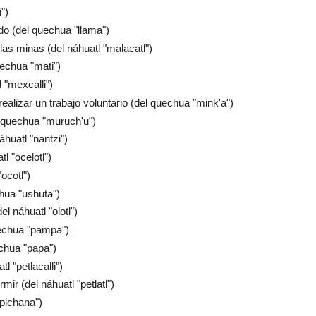
i")
do (del quechua "llama")
las minas (del náhuatl "malacatl")
uechua "mati")
 "mexcalli")
ealizar un trabajo voluntario (del quechua "mink'a")
 quechua "muruch'u")
áhuatl "nantzi")
tl "ocelotl")
"ocotl")
chua "ushuta")
l náhuatl "olotl")
quechua "pampa")
echua "papa")
l "petlacalli")
mir (del náhuatl "petlatl")
pichana")