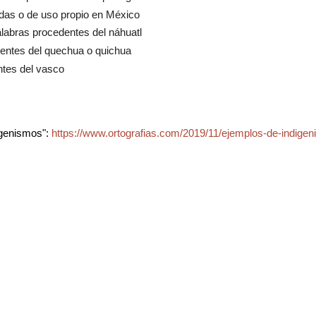
das o de uso propio en México
alabras procedentes del náhuatl
dentes del quechua o quichua
ntes del vasco
igenismos":
https://www.ortografias.com/2019/11/ejemplos-de-indige