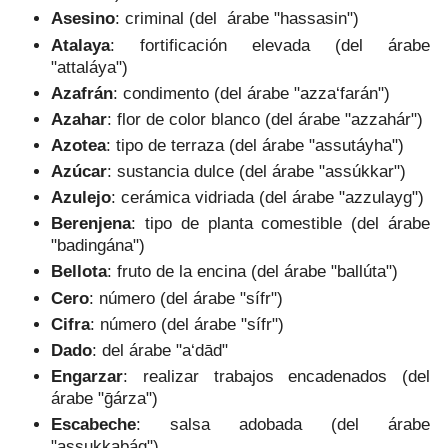
Asesino
: criminal (del árabe "hassasin")
Atalaya
: fortificación elevada (del árabe
"attaláya")
Azafrán
: condimento (del árabe "azza‘farán")
Azahar
: flor de color blanco (del árabe "azzahár")
Azotea
: tipo de terraza (del árabe "assutáyha")
Azúcar
: sustancia dulce (del árabe "assúkkar")
Azulejo
: cerámica vidriada (del árabe "azzulayg")
Berenjena
: tipo de planta comestible (del árabe
"badingána")
Bellota
: fruto de la encina (del árabe "ballúta")
Cero
: número (del árabe "sífr")
Cifra
: número (del árabe "sífr")
Dado
: del árabe "a‘dād"
Engarzar
: realizar trabajos encadenados (del
árabe "ḡárza")
Escabeche
: salsa adobada (del árabe
"assukkabág")