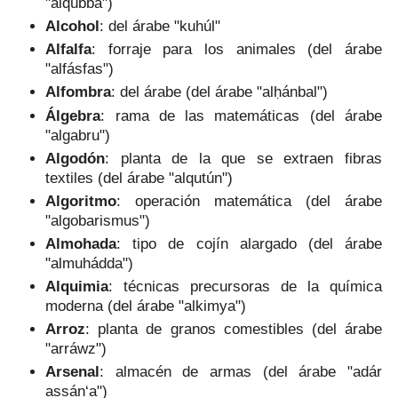
"alqúbba")
Alcohol
: del árabe "kuhúl"
Alfalfa
: forraje para los animales (del árabe
"alfásfas")
Alfombra
: del árabe (del árabe "alḥánbal")
Álgebra
: rama de las matemáticas (del árabe
"algabru")
Algodón
: planta de la que se extraen fibras
textiles (del árabe "alqutún")
Algoritmo
: operación matemática (del árabe
"algobarismus")
Almohada
: tipo de cojín alargado (del árabe
"almuhádda")
Alquimia
: técnicas precursoras de la química
moderna (del árabe "alkimya")
Arroz
: planta de granos comestibles (del árabe
"arráwz")
Arsenal
: almacén de armas (del árabe "adár
assán‘a")