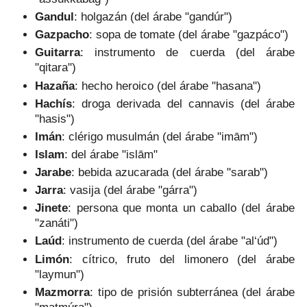
Gandul
: holgazán (del árabe "gandúr")
Gazpacho
: sopa de tomate (del árabe "gazpáco")
Guitarra
: instrumento de cuerda (del árabe
"qitara")
Hazaña
: hecho heroico (del árabe "hasana")
Hachís
: droga derivada del cannavis (del árabe
"hasis")
Imán
: clérigo musulmán (del árabe "imām")
Islam
: del árabe "islām"
Jarabe
: bebida azucarada (del árabe "sarab")
Jarra
: vasija (del árabe "gárra")
Jinete
: persona que monta un caballo (del árabe
"zanáti")
Laúd
: instrumento de cuerda (del árabe "al‘úd")
Limón
: cítrico, fruto del limonero (del árabe
"laymun")
Mazmorra
: tipo de prisión subterránea (del árabe
"matmúra")