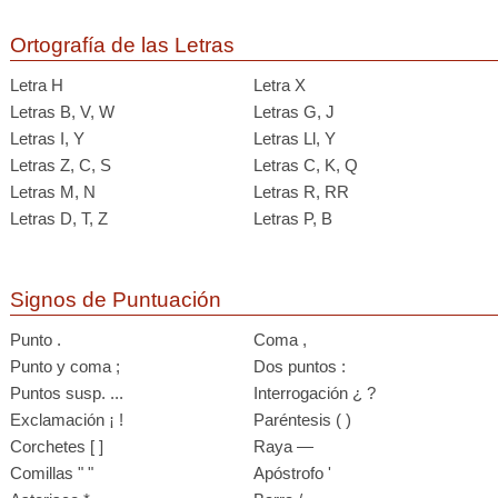
Ortografía de las Letras
Letra H
Letra X
Letras B, V, W
Letras G, J
Letras I, Y
Letras Ll, Y
Letras Z, C, S
Letras C, K, Q
Letras M, N
Letras R, RR
Letras D, T, Z
Letras P, B
Signos de Puntuación
Punto .
Coma ,
Punto y coma ;
Dos puntos :
Puntos susp. ...
Interrogación ¿ ?
Exclamación ¡ !
Paréntesis ( )
Corchetes [ ]
Raya —
Comillas " "
Apóstrofo '