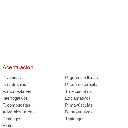
Acentuación
P. agudas
P. graves o llanas
P. esdrújulas
P. sobreesdrújula
P. monosílabas
Tilde diacrítica
Interrogativos
Exclamativos
P. compuestas
P. mayúsculas
Adverbios -mente
Demostrativos
Diptongos
Triptongos
Hiatos