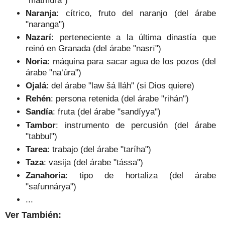
Naranja
: cítrico, fruto del naranjo (del árabe
"naranga")
Nazarí
: perteneciente a la última dinastía que
reinó en Granada (del árabe "naṣrī")
Noria
: máquina para sacar agua de los pozos (del
árabe "na‘úra")
Ojalá
: del árabe "law šá lláh" (si Dios quiere)
Rehén
: persona retenida (del árabe "rihán")
Sandía
: fruta (del árabe "sandíyya")
Tambor
: instrumento de percusión (del árabe
"tabbul")
Tarea
: trabajo (del árabe "taríha")
Taza
: vasija (del árabe "tássa")
Zanahoria
: tipo de hortaliza (del árabe
"safunnárya")
...
Ver También: