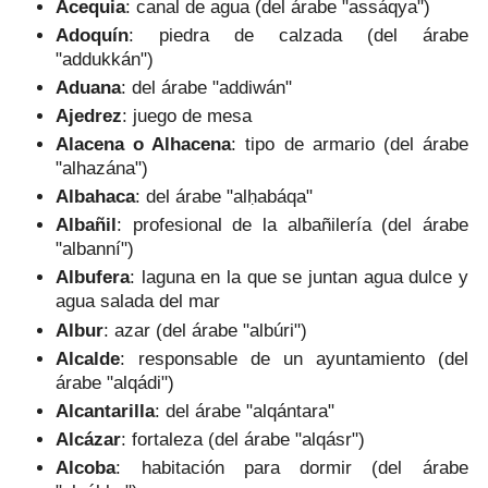
Acequia
: canal de agua (del árabe "assáqya")
Adoquín
: piedra de calzada (del árabe
"addukkán")
Aduana
: del árabe "addiwán"
Ajedrez
: juego de mesa
Alacena o Alhacena
: tipo de armario (del árabe
"alhazána")
Albahaca
: del árabe "alḥabáqa"
Albañil
: profesional de la albañilería (del árabe
"albanní")
Albufera
: laguna en la que se juntan agua dulce y
agua salada del mar
Albur
: azar (del árabe "albúri")
Alcalde
: responsable de un ayuntamiento (del
árabe "alqádi")
Alcantarilla
: del árabe "alqántara"
Alcázar
: fortaleza (del árabe "alqásr")
Alcoba
: habitación para dormir (del árabe