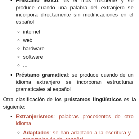
Préstamo léxico
: es el más frecuente y se
produce cuando una palabra del extranjero se
incorpora directamente sin modificaciones en el
español
internet
web
hardware
software
...
Préstamo gramatical
: se produce cuando de un
idioma extranjero se incorporan estructuras
gramaticales al español
Otra clasificación de los
préstamos lingüísticos
es la
siguiente:
Extranjerismos
: palabras procedentes de otro
idioma
Adaptados
: se han adaptado a la escritura y