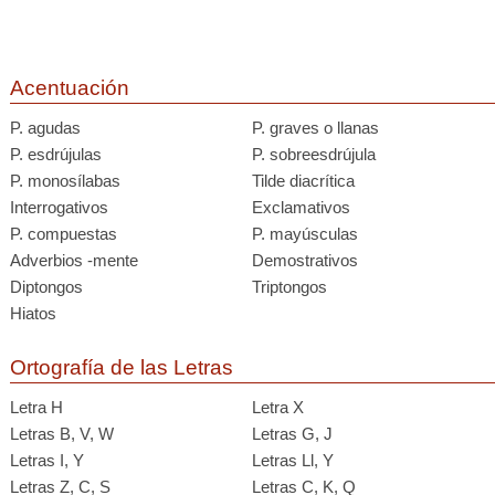
Acentuación
P. agudas
P. graves o llanas
P. esdrújulas
P. sobreesdrújula
P. monosílabas
Tilde diacrítica
Interrogativos
Exclamativos
P. compuestas
P. mayúsculas
Adverbios -mente
Demostrativos
Diptongos
Triptongos
Hiatos
Ortografía de las Letras
Letra H
Letra X
Letras B, V, W
Letras G, J
Letras I, Y
Letras Ll, Y
Letras Z, C, S
Letras C, K, Q