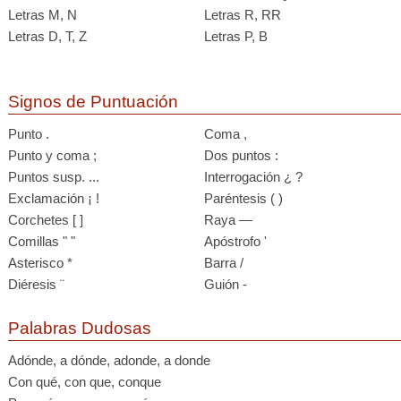
Letras M, N
Letras R, RR
Letras D, T, Z
Letras P, B
Signos de Puntuación
Punto .
Coma ,
Punto y coma ;
Dos puntos :
Puntos susp. ...
Interrogación ¿ ?
Exclamación ¡ !
Paréntesis ( )
Corchetes [ ]
Raya —
Comillas " "
Apóstrofo '
Asterisco *
Barra /
Diéresis ¨
Guión -
Palabras Dudosas
Adónde, a dónde, adonde, a donde
Con qué, con que, conque