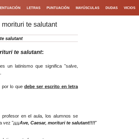
ENTUACIÓN
LETRAS
PUNTUACIÓN
MAYÚSCULAS
DUDAS
VICIOS
morituri te salutant
te salutant
ituri te salutant
:
es un latinismo que significa "salve,
.
, por lo que
debe ser escrito en letra
l profesor en el aula, los alumnos se
a vez "
¡¡¡¡
Ave, Caesar, morituri te salutant!!!!
"