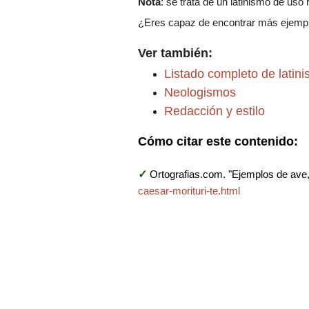
Nota
: se trata de un latinismo de uso
¿Eres capaz de encontrar más ejempl
Ver también:
Listado completo de latin
Neologismos
Redacción y estilo
Cómo citar este contenido:
✓
Ortografias.com. "Ejemplos de ave, 
caesar-morituri-te.html