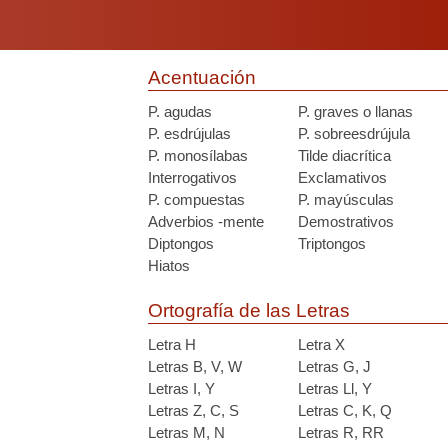
Acentuación
P. agudas
P. graves o llanas
P. esdrújulas
P. sobreesdrújula
P. monosílabas
Tilde diacrítica
Interrogativos
Exclamativos
P. compuestas
P. mayúsculas
Adverbios -mente
Demostrativos
Diptongos
Triptongos
Hiatos
Ortografía de las Letras
Letra H
Letra X
Letras B, V, W
Letras G, J
Letras I, Y
Letras Ll, Y
Letras Z, C, S
Letras C, K, Q
Letras M, N
Letras R, RR