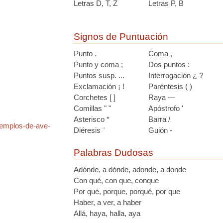
Letras D, T, Z
Letras P, B
Signos de Puntuación
Punto .
Coma ,
Punto y coma ;
Dos puntos :
Puntos susp. ...
Interrogación ¿ ?
Exclamación ¡ !
Paréntesis ( )
Corchetes [ ]
Raya —
Comillas " "
Apóstrofo '
Asterisco *
Barra /
jemplos-de-ave-
Diéresis ¨
Guión -
Palabras Dudosas
Adónde, a dónde, adonde, a donde
Con qué, con que, conque
Por qué, porque, porqué, por que
Haber, a ver, a haber
Allá, haya, halla, aya