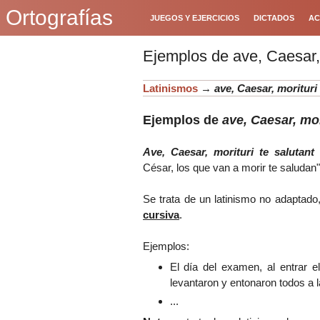
Ortografías
JUEGOS Y EJERCICIOS
DICTADOS
AC
Ejemplos de ave, Caesar, 
Latinismos
→
ave, Caesar, morituri 
Ejemplos de
ave, Caesar, mor
Ave, Caesar, morituri te salutant
César, los que van a morir te saludan"
Se trata de un latinismo no adaptado
cursiva
.
Ejemplos:
El día del examen, al entrar e
levantaron y entonaron todos a l
...