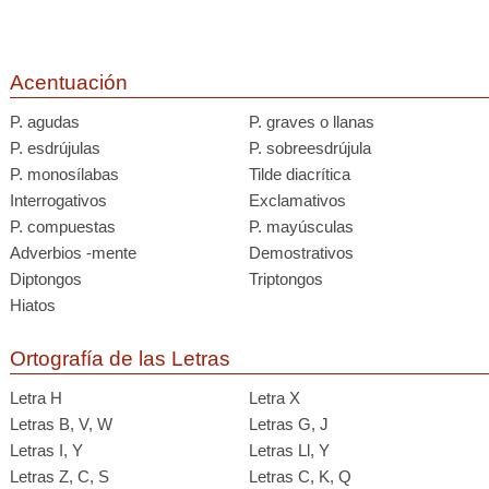
Acentuación
P. agudas
P. graves o llanas
P. esdrújulas
P. sobreesdrújula
P. monosílabas
Tilde diacrítica
Interrogativos
Exclamativos
P. compuestas
P. mayúsculas
Adverbios -mente
Demostrativos
Diptongos
Triptongos
Hiatos
Ortografía de las Letras
Letra H
Letra X
Letras B, V, W
Letras G, J
Letras I, Y
Letras Ll, Y
Letras Z, C, S
Letras C, K, Q