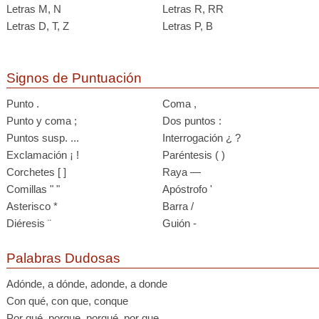
Letras M, N
Letras R, RR
Letras D, T, Z
Letras P, B
Signos de Puntuación
Punto .
Coma ,
Punto y coma ;
Dos puntos :
Puntos susp. ...
Interrogación ¿ ?
Exclamación ¡ !
Paréntesis ( )
Corchetes [ ]
Raya —
Comillas " "
Apóstrofo '
Asterisco *
Barra /
Diéresis ¨
Guión -
Palabras Dudosas
Adónde, a dónde, adonde, a donde
Con qué, con que, conque
Por qué, porque, porqué, por que