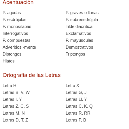
Acentuación
P. agudas
P. graves o llanas
P. esdrújulas
P. sobreesdrújula
P. monosílabas
Tilde diacrítica
Interrogativos
Exclamativos
P. compuestas
P. mayúsculas
Adverbios -mente
Demostrativos
Diptongos
Triptongos
Hiatos
Ortografía de las Letras
Letra H
Letra X
Letras B, V, W
Letras G, J
Letras I, Y
Letras Ll, Y
Letras Z, C, S
Letras C, K, Q
Letras M, N
Letras R, RR
Letras D, T, Z
Letras P, B