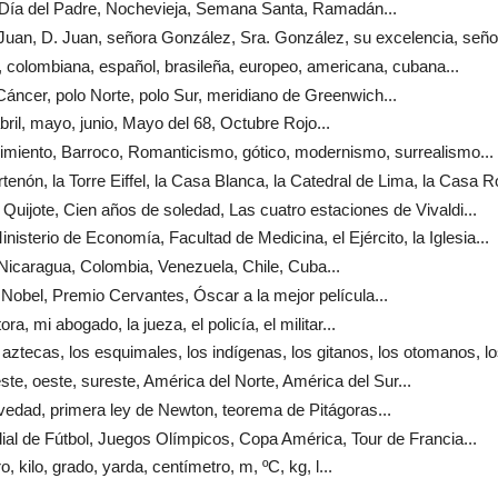
, Día del Padre, Nochevieja, Semana Santa, Ramadán...
 Juan, D. Juan, señora González, Sra. González, su excelencia, señor
 colombiana, español, brasileña, europeo, americana, cubana...
 Cáncer, polo Norte, polo Sur, meridiano de Greenwich...
bril, mayo, junio, Mayo del 68, Octubre Rojo...
imiento, Barroco, Romanticismo, gótico, modernismo, surrealismo...
artenón, la Torre Eiffel, la Casa Blanca, la Catedral de Lima, la Casa R
l Quijote, Cien años de soledad, Las cuatro estaciones de Vivaldi...
Ministerio de Economía, Facultad de Medicina, el Ejército, la Iglesia...
Nicaragua, Colombia, Venezuela, Chile, Cuba...
 Nobel, Premio Cervantes, Óscar a la mejor película...
tora, mi abogado, la jueza, el policía, el militar...
s aztecas, los esquimales, los indígenas, los gitanos, los otomanos, lo
 este, oeste, sureste, América del Norte, América del Sur...
ravedad, primera ley de Newton, teorema de Pitágoras...
ial de Fútbol, Juegos Olímpicos, Copa América, Tour de Francia...
tro, kilo, grado, yarda, centímetro, m, ºC, kg, l...