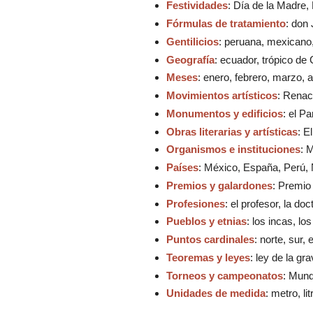
Festividades
: Día de la Madre
Fórmulas de tratamiento
: don
Gentilicios
: peruana, mexicano,
Geografía
: ecuador, trópico de
Meses
: enero, febrero, marzo, a
Movimientos artísticos
: Renac
Monumentos y edificios
: el P
Obras literarias y artísticas
: E
Organismos e instituciones
: 
Países
: México, España, Perú, 
Premios y galardones
: Premio
Profesiones
: el profesor, la doc
Pueblos y etnias
: los incas, lo
Puntos cardinales
: norte, sur,
Teoremas y leyes
: ley de la g
Torneos y campeonatos
: Mund
Unidades de medida
: metro, li