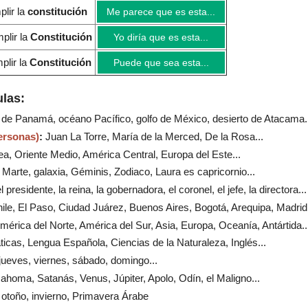
plir la
constitución
Me parece que es esta...
plir la
Constitución
Yo diría que es esta...
plir la
Constitución
Puede que sea esta...
las:
l de Panamá, océano Pacífico, golfo de México, desierto de Atacama..
ersonas)
:
Juan La Torre, María de la Merced, De la Rosa...
a, Oriente Medio, América Central, Europa del Este...
, Marte, galaxia, Géminis, Zodiaco, Laura es capricornio...
el presidente, la reina, la gobernadora, el coronel, el jefe, la directora...
ile, El Paso, Ciudad Juárez, Buenos Aires, Bogotá, Arequipa, Madrid.
América del Norte, América del Sur, Asia, Europa, Oceanía, Antártida..
icas, Lengua Española, Ciencias de la Naturaleza, Inglés...
 jueves, viernes, sábado, domingo...
Mahoma, Satanás, Venus, Júpiter, Apolo, Odín, el Maligno...
 otoño, invierno, Primavera Árabe