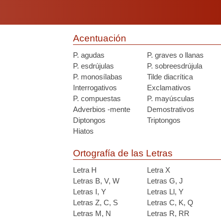
Acentuación
P. agudas
P. graves o llanas
P. esdrújulas
P. sobreesdrújula
P. monosílabas
Tilde diacrítica
Interrogativos
Exclamativos
P. compuestas
P. mayúsculas
Adverbios -mente
Demostrativos
Diptongos
Triptongos
Hiatos
Ortografía de las Letras
Letra H
Letra X
Letras B, V, W
Letras G, J
Letras I, Y
Letras Ll, Y
Letras Z, C, S
Letras C, K, Q
Letras M, N
Letras R, RR