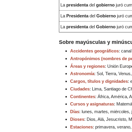
La
presidenta
del
gobierno
juró cum
La
Presidenta
del
Gobierno
juró cum
La
presidenta
del
Gobierno
juró cum
Sobre mayúsculas y minúscu
Accidentes geográficos
: cana
Antropónimos (nombres de p
Áreas y regiones
: Unión Europe
Astronomía
: Sol, Tierra, Venus
Cargos, títulos y dignidades
: 
Ciudades
: Lima, Santiago de Ch
Continentes
: África, América, 
Cursos y asignaturas
: Matemát
Días
: lunes, martes, miércoles,
Dioses
: Dios, Alá, Jesucristo, 
Estaciones
: primavera, verano,