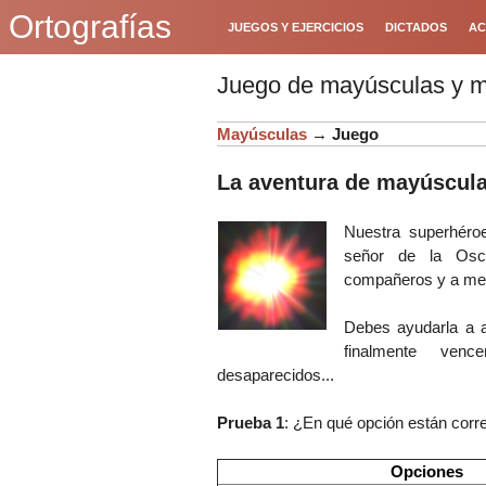
Ortografías
JUEGOS Y EJERCICIOS
DICTADOS
AC
Juego de mayúsculas y m
Mayúsculas
→
Juego
La aventura de mayúscula
Nuestra superhér
señor de la Osc
compañeros y a me
Debes ayudarla a a
finalmente ven
desaparecidos...
Prueba 1
: ¿En qué opción están corre
Opciones