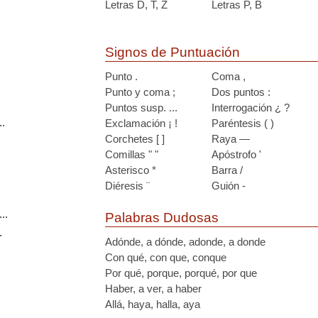
Letras D, T, Z
Letras P, B
Signos de Puntuación
Punto .
Coma ,
Punto y coma ;
Dos puntos :
Puntos susp. ...
Interrogación ¿ ?
.
Exclamación ¡ !
Paréntesis ( )
Corchetes [ ]
Raya —
Comillas " "
Apóstrofo '
Asterisco *
Barra /
Diéresis ¨
Guión -
..
Palabras Dudosas
.
Adónde, a dónde, adonde, a donde
Con qué, con que, conque
Por qué, porque, porqué, por que
Haber, a ver, a haber
Allá, haya, halla, aya