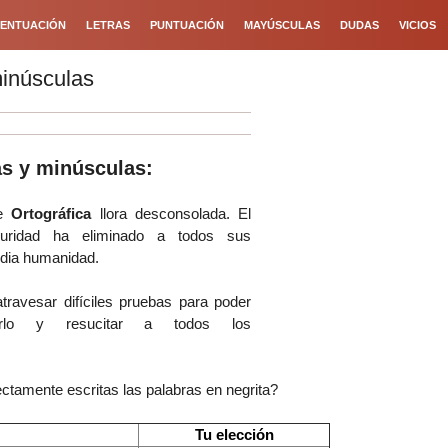
ENTUACIÓN
LETRAS
PUNTUACIÓN
MAYÚSCULAS
DUDAS
VICIOS
inúsculas
s y minúsculas:
oe
Ortográfica
llora desconsolada. El
uridad ha eliminado a todos sus
dia humanidad.
travesar difíciles pruebas para poder
cerlo y resucitar a todos los
ctamente escritas las palabras en negrita?
Tu elección