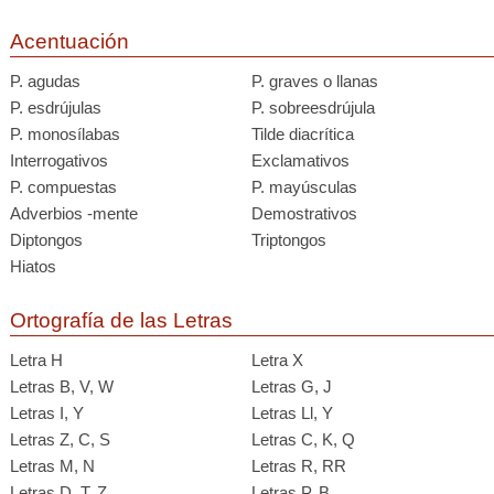
Acentuación
P. agudas
P. graves o llanas
P. esdrújulas
P. sobreesdrújula
P. monosílabas
Tilde diacrítica
Interrogativos
Exclamativos
P. compuestas
P. mayúsculas
Adverbios -mente
Demostrativos
Diptongos
Triptongos
Hiatos
Ortografía de las Letras
Letra H
Letra X
Letras B, V, W
Letras G, J
Letras I, Y
Letras Ll, Y
Letras Z, C, S
Letras C, K, Q
Letras M, N
Letras R, RR
Letras D, T, Z
Letras P, B