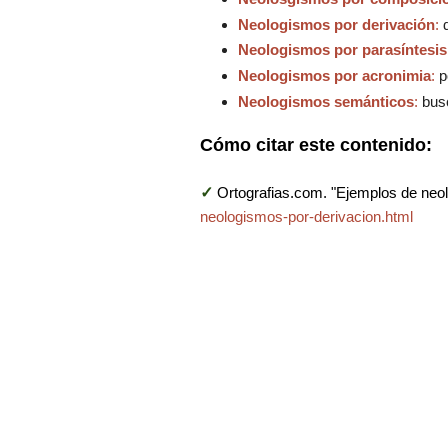
Neologismos por derivación
:
Neologismos por parasíntesis
Neologismos por acronimia
:
p
Neologismos semánticos
:
busc
Cómo citar este contenido:
✓
Ortografias.com. "Ejemplos de neol
neologismos-por-derivacion.html