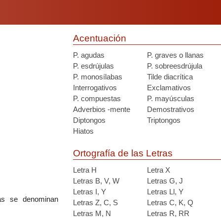
Acentuación
P. agudas
P. graves o llanas
P. esdrújulas
P. sobreesdrújula
P. monosílabas
Tilde diacrítica
Interrogativos
Exclamativos
P. compuestas
P. mayúsculas
Adverbios -mente
Demostrativos
Diptongos
Triptongos
Hiatos
Ortografía de las Letras
Letra H
Letra X
Letras B, V, W
Letras G, J
Letras I, Y
Letras Ll, Y
mas se denominan
Letras Z, C, S
Letras C, K, Q
Letras M, N
Letras R, RR