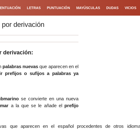
ENTUACIÓN
LETRAS
PUNTUACIÓN
MAYÚSCULAS
DUDAS
VICIOS
por derivación
 derivación:
n
palabras nuevas
que aparecen en el
r prefijos o sufijos a palabras ya
ubmarino
se convierte en una nueva
mar
a la que se le añade el
prefijo
uevas que aparecen en el español procedentes de otros idio