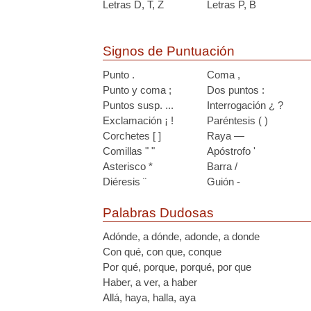
Letras D, T, Z
Letras P, B
Signos de Puntuación
Punto .
Coma ,
Punto y coma ;
Dos puntos :
Puntos susp. ...
Interrogación ¿ ?
Exclamación ¡ !
Paréntesis ( )
Corchetes [ ]
Raya —
Comillas " "
Apóstrofo '
Asterisco *
Barra /
Diéresis ¨
Guión -
Palabras Dudosas
Adónde, a dónde, adonde, a donde
Con qué, con que, conque
Por qué, porque, porqué, por que
Haber, a ver, a haber
Allá, haya, halla, aya