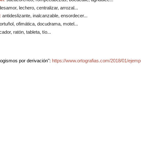
desamor, lechero, centralizar, arrozal...
:
antideslizante, inalcanzable, ensordecer...
ortuñol, ofimática, docudrama, motel...
ador, ratón, tableta, tío...
ogismos por derivación":
https://www.ortografias.com/2018/01/ejemp