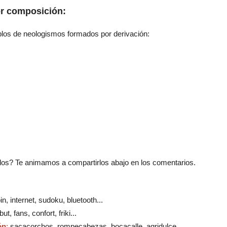
r composición:
los de neologismos formados por derivación:
os? Te animamos a compartirlos abajo en los comentarios.
in
,
internet
,
sudoku,
bluetooth
...
ut, fans, confort, friki...
ón
:
sacacorchos, rompecabezas
, bocacalle, agridulce...