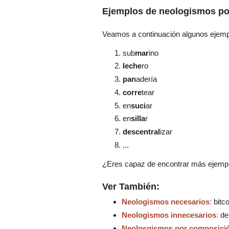
Ejemplos de neologismos po
Veamos a continuación algunos ejemp
sub
mar
ino
leche
ro
pan
adería
corre
tear
en
suci
ar
en
silla
r
descentral
izar
...
¿Eres capaz de encontrar más ejempl
Ver También:
Neologismos necesarios
:
bitco
Neologismos innecesarios
:
deb
Neolosgismos por composici