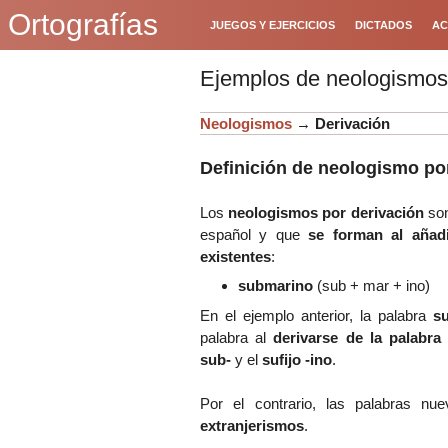
Ortografías
JUEGOS Y EJERCICIOS
DICTADOS
AC
Ejemplos de neologismos 
Neologismos
→
Derivación
Definición de neologismo por
Los
neologismos por derivación
so
español y que
se forman al añadi
existentes
:
submarino
(sub + mar + ino)
En el ejemplo anterior, la palabra
s
palabra al
derivarse de la palabra
sub-
y el
sufijo -ino
.
Por el contrario, las palabras n
extranjerismos
.