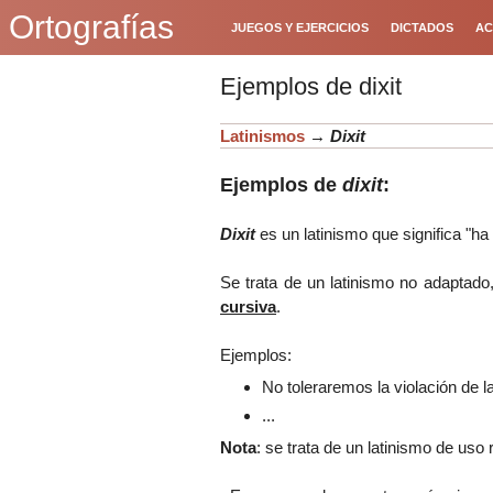
Ortografías
JUEGOS Y EJERCICIOS
DICTADOS
AC
Ejemplos de dixit
Latinismos
→
Dixit
Ejemplos de
dixit
:
Dixit
es un latinismo que significa "ha
Se trata de un latinismo no adaptado
cursiva
.
Ejemplos:
No toleraremos la violación de l
...
Nota
: se trata de un latinismo de uso