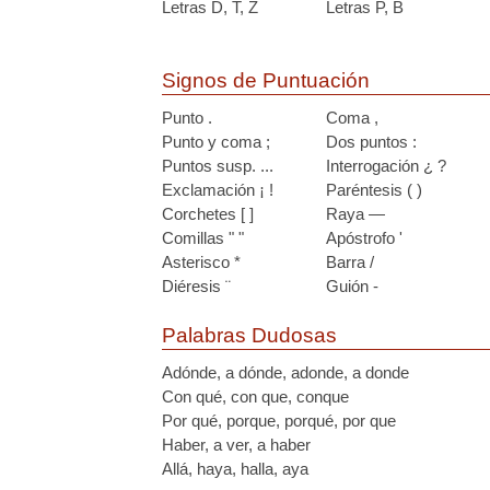
Letras D, T, Z
Letras P, B
Signos de Puntuación
Punto .
Coma ,
Punto y coma ;
Dos puntos :
Puntos susp. ...
Interrogación ¿ ?
Exclamación ¡ !
Paréntesis ( )
Corchetes [ ]
Raya —
Comillas " "
Apóstrofo '
Asterisco *
Barra /
Diéresis ¨
Guión -
Palabras Dudosas
Adónde, a dónde, adonde, a donde
Con qué, con que, conque
Por qué, porque, porqué, por que
Haber, a ver, a haber
Allá, haya, halla, aya