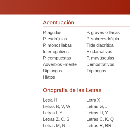
Acentuación
P. agudas
P. graves o llanas
P. esdrújulas
P. sobreesdrújula
P. monosílabas
Tilde diacrítica
Interrogativos
Exclamativos
P. compuestas
P. mayúsculas
Adverbios -mente
Demostrativos
Diptongos
Triptongos
Hiatos
Ortografía de las Letras
Letra H
Letra X
Letras B, V, W
Letras G, J
Letras I, Y
Letras Ll, Y
Letras Z, C, S
Letras C, K, Q
Letras M, N
Letras R, RR