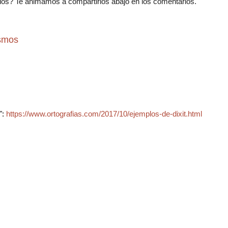
os? Te animamos a compartirlos abajo en los comentarios.
ismos
":
https://www.ortografias.com/2017/10/ejemplos-de-dixit.html