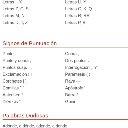
Letras I, Y
Letras Ll, Y
Letras Z, C, S
Letras C, K, Q
Letras M, N
Letras R, RR
Letras D, T, Z
Letras P, B
Signos de Puntuación
Punto .
Coma ,
Punto y coma ;
Dos puntos :
Puntos susp. ...
Interrogación ¿ ?
Exclamación ¡ !
Paréntesis ( )
Corchetes [ ]
Raya —
Comillas " "
Apóstrofo '
Asterisco *
Barra /
Diéresis ¨
Guión -
Palabras Dudosas
Adónde, a dónde, adonde, a donde