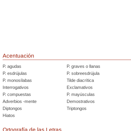
Acentuación
P. agudas
P. graves o llanas
P. esdrújulas
P. sobreesdrújula
P. monosílabas
Tilde diacrítica
Interrogativos
Exclamativos
P. compuestas
P. mayúsculas
Adverbios -mente
Demostrativos
Diptongos
Triptongos
Hiatos
Ortografía de las Letras