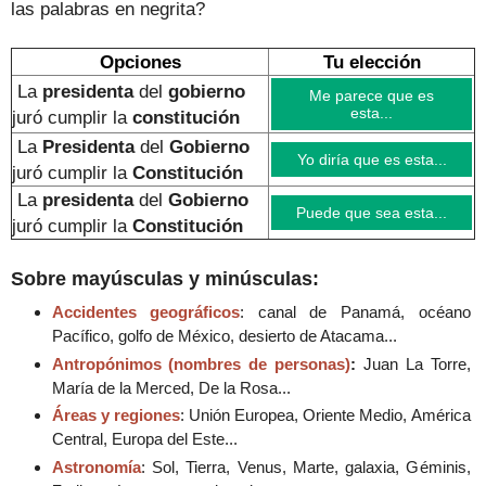
las palabras en negrita?
Opciones
Tu elección
La
presidenta
del
gobierno
Me parece que es
esta...
juró cumplir la
constitución
La
Presidenta
del
Gobierno
Yo diría que es esta...
juró cumplir la
Constitución
La
presidenta
del
Gobierno
Puede que sea esta...
juró cumplir la
Constitución
Sobre mayúsculas y minúsculas:
Accidentes geográficos
: canal de Panamá, océano
Pacífico, golfo de México, desierto de Atacama...
Antropónimos (nombres de personas)
:
Juan La Torre,
María de la Merced, De la Rosa...
Áreas y regiones
: Unión Europea, Oriente Medio, América
Central, Europa del Este...
Astronomía
: Sol, Tierra, Venus, Marte, galaxia, Géminis,