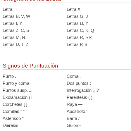
Letra H
Letra X
Letras B, V, W
Letras G, J
Letras I, Y
Letras Ll, Y
Letras Z, C, S
Letras C, K, Q
Letras M, N
Letras R, RR
Letras D, T, Z
Letras P, B
Signos de Puntuación
Punto .
Coma ,
Punto y coma ;
Dos puntos :
Puntos susp. ...
Interrogación ¿ ?
Exclamación ¡ !
Paréntesis ( )
Corchetes [ ]
Raya —
Comillas " "
Apóstrofo '
Asterisco *
Barra /
Diéresis ¨
Guión -