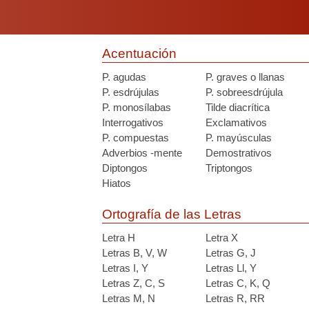
Acentuación
P. agudas
P. graves o llanas
P. esdrújulas
P. sobreesdrújula
P. monosílabas
Tilde diacrítica
Interrogativos
Exclamativos
P. compuestas
P. mayúsculas
Adverbios -mente
Demostrativos
Diptongos
Triptongos
Hiatos
Ortografía de las Letras
Letra H
Letra X
Letras B, V, W
Letras G, J
Letras I, Y
Letras Ll, Y
Letras Z, C, S
Letras C, K, Q
Letras M, N
Letras R, RR