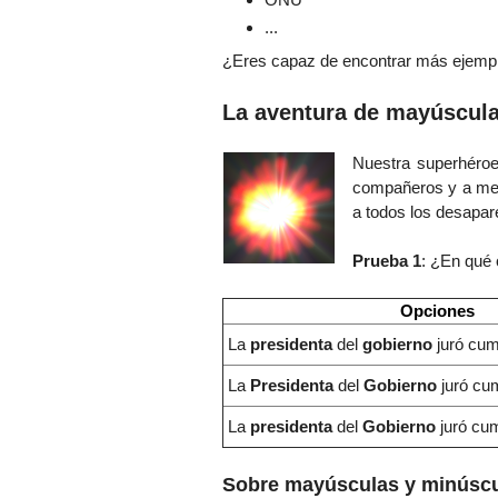
...
¿Eres capaz de encontrar más ejempl
La aventura de mayúscula
Nuestra superhéro
compañeros y a me
a todos los desapare
Prueba 1
: ¿En qué 
Opciones
La
presidenta
del
gobierno
juró cum
La
Presidenta
del
Gobierno
juró cum
La
presidenta
del
Gobierno
juró cum
Sobre mayúsculas y minúscu