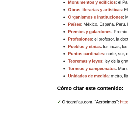
Monumentos y edificios
: el P
Obras literarias y artísticas
: E
Organismos e instituciones
: 
Países
: México, España, Perú, 
Premios y galardones
: Premio
Profesiones
: el profesor, la doc
Pueblos y etnias
: los incas, lo
Puntos cardinales
: norte, sur,
Teoremas y leyes
: ley de la g
Torneos y campeonatos
: Mund
Unidades de medida
: metro, li
Cómo citar este contenido:
✓
Ortografias.com. "Acrónimos":
http