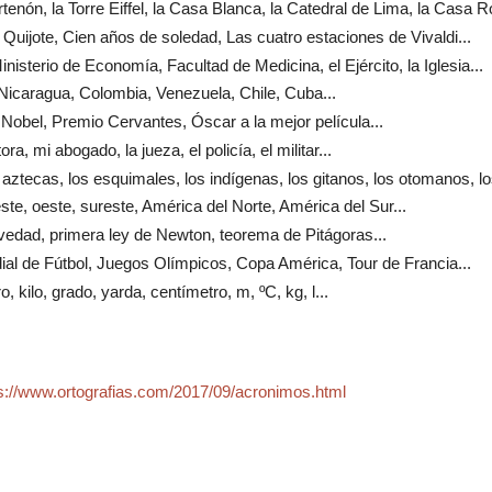
artenón, la Torre Eiffel, la Casa Blanca, la Catedral de Lima, la Casa R
l Quijote, Cien años de soledad, Las cuatro estaciones de Vivaldi...
Ministerio de Economía, Facultad de Medicina, el Ejército, la Iglesia...
Nicaragua, Colombia, Venezuela, Chile, Cuba...
 Nobel, Premio Cervantes, Óscar a la mejor película...
tora, mi abogado, la jueza, el policía, el militar...
s aztecas, los esquimales, los indígenas, los gitanos, los otomanos, lo
 este, oeste, sureste, América del Norte, América del Sur...
ravedad, primera ley de Newton, teorema de Pitágoras...
ial de Fútbol, Juegos Olímpicos, Copa América, Tour de Francia...
tro, kilo, grado, yarda, centímetro, m, ºC, kg, l...
s://www.ortografias.com/2017/09/acronimos.html