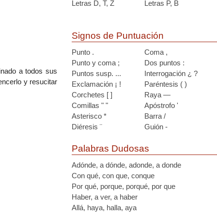
Letras D, T, Z
Letras P, B
Signos de Puntuación
Punto .
Coma ,
Punto y coma ;
Dos puntos :
inado a todos sus
Puntos susp. ...
Interrogación ¿ ?
ncerlo y resucitar
Exclamación ¡ !
Paréntesis ( )
Corchetes [ ]
Raya —
Comillas " "
Apóstrofo '
Asterisco *
Barra /
Diéresis ¨
Guión -
Palabras Dudosas
Adónde, a dónde, adonde, a donde
Con qué, con que, conque
Por qué, porque, porqué, por que
Haber, a ver, a haber
Allá, haya, halla, aya