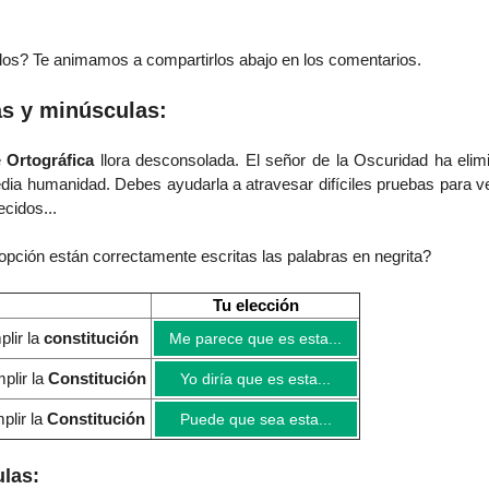
os? Te animamos a compartirlos abajo en los comentarios.
s y minúsculas:
e
Ortográfica
llora desconsolada. El señor de la Oscuridad ha elim
dia humanidad.
Debes ayudarla a atravesar difíciles pruebas para ve
cidos...
opción están correctamente escritas las palabras en negrita?
Tu elección
plir la
constitución
Me parece que es esta...
plir la
Constitución
Yo diría que es esta...
plir la
Constitución
Puede que sea esta...
las: