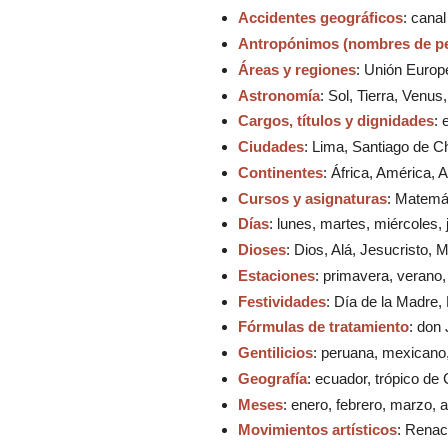
Accidentes geográficos
: cana
Antropónimos (nombres de p
Áreas y regiones
: Unión Europe
Astronomía
: Sol, Tierra, Venus
Cargos, títulos y dignidades
: 
Ciudades
: Lima, Santiago de Ch
Continentes
: África, América, 
Cursos y asignaturas
: Matemát
Días
: lunes, martes, miércoles,
Dioses
: Dios, Alá, Jesucristo, 
Estaciones
: primavera, verano,
Festividades
: Día de la Madre
Fórmulas de tratamiento
: don
Gentilicios
: peruana, mexicano,
Geografía
: ecuador, trópico de
Meses
: enero, febrero, marzo, a
Movimientos artísticos
: Renac