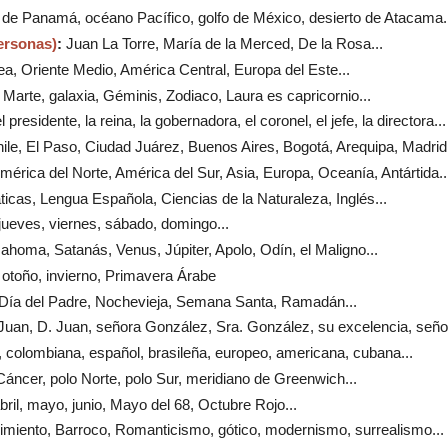
l de Panamá, océano Pacífico, golfo de México, desierto de Atacama..
ersonas)
:
Juan La Torre, María de la Merced, De la Rosa...
a, Oriente Medio, América Central, Europa del Este...
, Marte, galaxia, Géminis, Zodiaco, Laura es capricornio...
el presidente, la reina, la gobernadora, el coronel, el jefe, la directora...
ile, El Paso, Ciudad Juárez, Buenos Aires, Bogotá, Arequipa, Madrid.
América del Norte, América del Sur, Asia, Europa, Oceanía, Antártida..
icas, Lengua Española, Ciencias de la Naturaleza, Inglés...
 jueves, viernes, sábado, domingo...
Mahoma, Satanás, Venus, Júpiter, Apolo, Odín, el Maligno...
 otoño, invierno, Primavera Árabe
, Día del Padre, Nochevieja, Semana Santa, Ramadán...
 Juan, D. Juan, señora González, Sra. González, su excelencia, señor
 colombiana, español, brasileña, europeo, americana, cubana...
 Cáncer, polo Norte, polo Sur, meridiano de Greenwich...
bril, mayo, junio, Mayo del 68, Octubre Rojo...
imiento, Barroco, Romanticismo, gótico, modernismo, surrealismo...