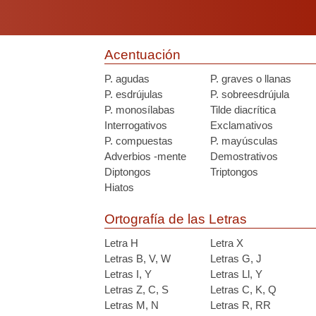
Acentuación
P. agudas
P. graves o llanas
P. esdrújulas
P. sobreesdrújula
P. monosílabas
Tilde diacrítica
Interrogativos
Exclamativos
P. compuestas
P. mayúsculas
Adverbios -mente
Demostrativos
Diptongos
Triptongos
Hiatos
Ortografía de las Letras
Letra H
Letra X
Letras B, V, W
Letras G, J
Letras I, Y
Letras Ll, Y
Letras Z, C, S
Letras C, K, Q
Letras M, N
Letras R, RR