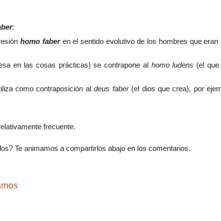
aber
:
resión
homo faber
en el sentido evolutivo de los hombres que eran 
resa en las cosas prácticas) se contrapone al
homo ludens
(el que 
iliza como contraposición al
deus faber
(el dios que crea), por ejem
 relativamente frecuente.
os? Te animamos a compartirlos abajo en los comentarios.
ismos