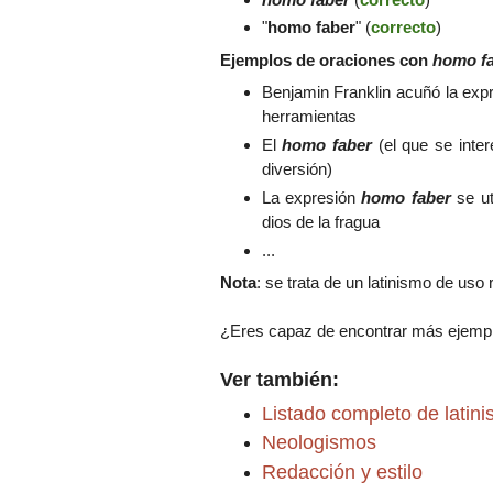
"
homo faber
" (
correcto
)
Ejemplos de oraciones con
homo f
Benjamin Franklin acuñó la exp
herramientas
El
homo faber
(el que se inte
diversión)
La expresión
homo faber
se ut
dios de la fragua
...
Nota
: se trata de un latinismo de uso
¿Eres capaz de encontrar más ejempl
Ver también:
Listado completo de latin
Neologismos
Redacción y estilo