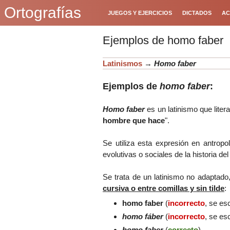
Ortografías
JUEGOS Y EJERCICIOS
DICTADOS
AC
Ejemplos de homo faber
Latinismos
→
Homo faber
Ejemplos de
homo faber
:
Homo faber
es un latinismo que litera
hombre que hace
"
.
Se utiliza esta expresión en antropol
evolutivas o sociales de la historia d
Se trata de un latinismo no adaptado
cursiva o entre comillas y sin tilde
:
homo faber
(
incorrecto
, se es
homo fáber
(
incorrecto
, se esc
homo faber
(
correcto
)