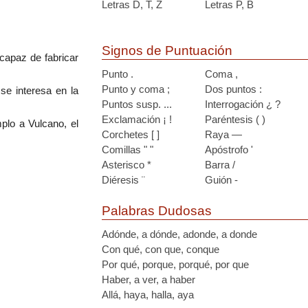
Letras D, T, Z
Letras P, B
Signos de Puntuación
capaz de fabricar
Punto .
Coma ,
Punto y coma ;
Dos puntos :
se interesa en la
Puntos susp. ...
Interrogación ¿ ?
Exclamación ¡ !
Paréntesis ( )
plo a Vulcano, el
Corchetes [ ]
Raya —
Comillas " "
Apóstrofo '
Asterisco *
Barra /
Diéresis ¨
Guión -
Palabras Dudosas
Adónde, a dónde, adonde, a donde
Con qué, con que, conque
Por qué, porque, porqué, por que
Haber, a ver, a haber
Allá, haya, halla, aya