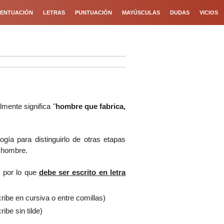
ENTUACIÓN
LETRAS
PUNTUACIÓN
MAYÚSCULAS
DUDAS
VICIOS
lmente significa "
hombre que fabrica,
ogía para distinguirlo de otras etapas
el hombre
.
, por lo que
debe ser escrito en letra
cribe en cursiva o entre comillas)
ribe sin tilde)