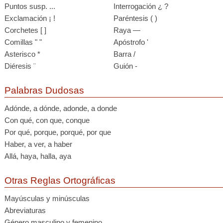
Puntos susp. ...
Interrogación ¿ ?
Exclamación ¡ !
Paréntesis ( )
Corchetes [ ]
Raya —
Comillas " "
Apóstrofo '
Asterisco *
Barra /
Diéresis ¨
Guión -
Palabras Dudosas
Adónde, a dónde, adonde, a donde
Con qué, con que, conque
Por qué, porque, porqué, por que
Haber, a ver, a haber
Allá, haya, halla, aya
Otras Reglas Ortográficas
Mayúsculas y minúsculas
Abreviaturas
Género masculino y femenino