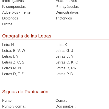
Interrogativos
Exclamativos
P. compuestas
P. mayúsculas
Adverbios -mente
Demostrativos
Diptongos
Triptongos
Hiatos
Ortografía de las Letras
Letra H
Letra X
Letras B, V, W
Letras G, J
Letras I, Y
Letras Ll, Y
Letras Z, C, S
Letras C, K, Q
Letras M, N
Letras R, RR
Letras D, T, Z
Letras P, B
Signos de Puntuación
Punto .
Coma ,
Punto y coma ;
Dos puntos :