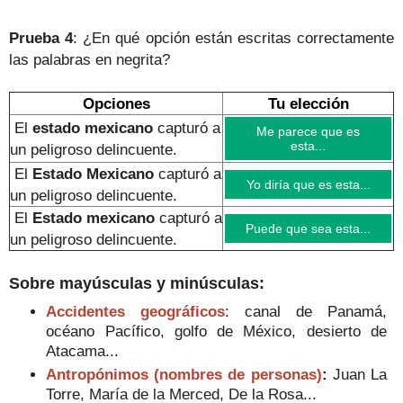
Prueba 4
: ¿En qué opción están escritas correctamente
las palabras en negrita?
Opciones
Tu elección
El
estado mexicano
capturó a
Me parece que es
esta...
un peligroso delincuente
.
El
Estado Mexicano
capturó a
Yo diría que es esta...
un peligroso delincuente
.
El
Estado mexicano
capturó a
Puede que sea esta...
un peligroso delincuente
.
Sobre mayúsculas y minúsculas:
Accidentes geográficos
: canal de Panamá,
océano Pacífico, golfo de México, desierto de
Atacama...
Antropónimos (nombres de personas)
:
Juan La
Torre, María de la Merced, De la Rosa...