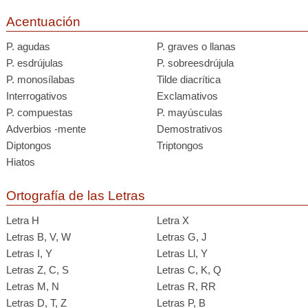
Acentuación
P. agudas
P. graves o llanas
P. esdrújulas
P. sobreesdrújula
P. monosílabas
Tilde diacrítica
Interrogativos
Exclamativos
P. compuestas
P. mayúsculas
Adverbios -mente
Demostrativos
Diptongos
Triptongos
Hiatos
Ortografía de las Letras
Letra H
Letra X
Letras B, V, W
Letras G, J
Letras I, Y
Letras Ll, Y
Letras Z, C, S
Letras C, K, Q
Letras M, N
Letras R, RR
Letras D, T, Z
Letras P, B