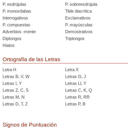
P. esdrújulas
P. sobreesdrújula
P. monosílabas
Tilde diacrítica
Interrogativos
Exclamativos
P. compuestas
P. mayúsculas
Adverbios -mente
Demostrativos
Diptongos
Triptongos
Hiatos
Ortografía de las Letras
Letra H
Letra X
Letras B, V, W
Letras G, J
Letras I, Y
Letras Ll, Y
Letras Z, C, S
Letras C, K, Q
Letras M, N
Letras R, RR
Letras D, T, Z
Letras P, B
Signos de Puntuación