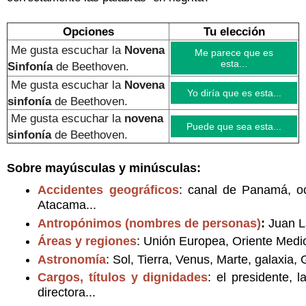
Opciones
Tu elección
Me gusta escuchar la
Novena
Me parece que es
esta...
Sinfonía
de Beethoven.
Me gusta escuchar la
Novena
Yo diría que es esta...
sinfonía
de Beethoven.
Me gusta escuchar la
novena
Puede que sea esta...
sinfonía
de Beethoven.
Sobre mayúsculas y minúsculas:
Accidentes geográficos
: canal de Panamá, oc
Atacama...
Antropónimos (nombres de personas)
:
Juan L
Áreas y regiones
: Unión Europea, Oriente Medio
Astronomía
: Sol, Tierra, Venus, Marte, galaxia,
Cargos, títulos y dignidades
: el presidente, l
directora...