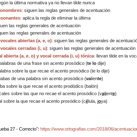
gún la última normativa ya no llevan tilde nunca
pronombres
:
siguen las reglas generales de acentuación
nsonantes
:
aplica la regla de eliminar la última
uen las reglas generales de acentuación
uen las reglas generales de acentuación
ocales abiertas (a, e, o)
:
siguen las reglas generales de acentuaci
ocales cerradas (i, u)
:
siguen las reglas generales de acentuación
abierta (a, e, o) y vocal cerrada (i, u) tónica
:
llevan tilde en la voc
 palabras de una frase sin acento prosódico (
te lo
dije)
alabra sobre la que recae el acento prosódico (
te lo
dije
)
ílabas de una palabra sin acento prosódico (
va
lien
te
)
laba sobre la que recae el acento prodódico (
ba
lón
)
cales sobre las que no recae el acento prosódico (
v
a
l
i
ent
e
)
al sobre la que recae el acento prosódico (
c
é
lula,
j
o
ya)
ueba 27 - Correcto":
https://www.ortografias.com/2018/06/acentuacio