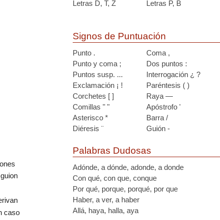
Letras D, T, Z
Letras P, B
Signos de Puntuación
Punto .
Coma ,
Punto y coma ;
Dos puntos :
Puntos susp. ...
Interrogación ¿ ?
Exclamación ¡ !
Paréntesis ( )
Corchetes [ ]
Raya —
Comillas " "
Apóstrofo '
Asterisco *
Barra /
Diéresis ¨
Guión -
Palabras Dudosas
ciones
Adónde, a dónde, adonde, a donde
 guion
Con qué, con que, conque
Por qué, porque, porqué, por que
Haber, a ver, a haber
erivan
Allá, haya, halla, aya
n caso