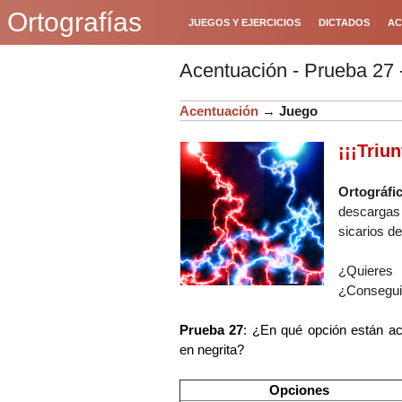
Ortografías
JUEGOS Y EJERCICIOS
DICTADOS
AC
Acentuación - Prueba 27 
Acentuación
→
Juego
¡¡¡Triun
Ortográf
descargas
sicarios d
¿Quieres
¿Consegui
Prueba 27
: ¿En qué opción están a
en negrita?
Opciones