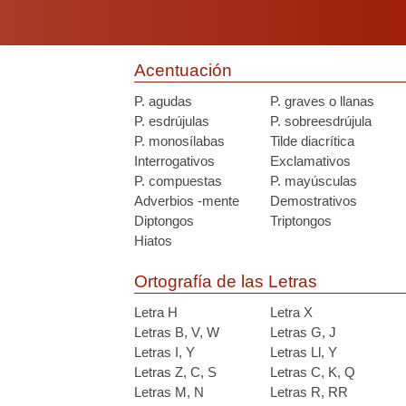
Acentuación
P. agudas
P. graves o llanas
P. esdrújulas
P. sobreesdrújula
P. monosílabas
Tilde diacrítica
Interrogativos
Exclamativos
P. compuestas
P. mayúsculas
Adverbios -mente
Demostrativos
Diptongos
Triptongos
Hiatos
Ortografía de las Letras
Letra H
Letra X
Letras B, V, W
Letras G, J
Letras I, Y
Letras Ll, Y
Letras Z, C, S
Letras C, K, Q
Letras M, N
Letras R, RR