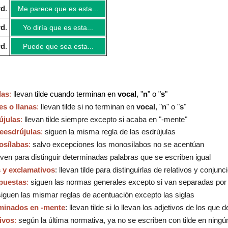
rd
.
Me parece que es esta...
rd
.
Yo diría que es esta...
rd
.
Puede que sea esta...
das
:
llevan
tilde cuando terminan en
vocal
, "
n
" o "
s
"
s o llanas
:
llevan tilde si no terminan en
vo
cal
, "
n
" o "
s
"
újulas
:
llevan tilde siempre excepto si acaba en "-mente"
eesdrújulas
:
siguen la misma regla de las esdrújulas
osílabas
:
salvo excepciones los monosílabos no se acentúan
irven para distinguir determinadas palabras que se escriben igual
 y exclamativos
: llevan tilde para distinguirlas de relativos y conjun
puestas
:
siguen las normas generales excepto si van separadas por
iguen las mismar reglas de acentuación excepto las siglas
minados en -mente
: llevan tilde si lo llevan los adjetivos de los que d
ivos
:
según la última normativa, ya no se escriben con tilde en ningú