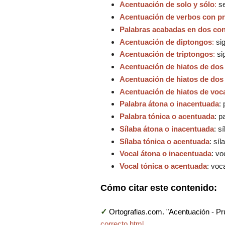
Acentuación de solo y sólo
:
se
Acentuación de verbos con 
Palabras acabadas en dos co
Acentuación de diptongos
:
sig
Acentuación de triptongos
:
sig
Acentuación de hiatos de dos v
Acentuación de hiatos de dos v
Acentuación de hiatos de vocal 
Palabra átona o inacentuada
:
Palabra tónica o acentuada
: p
Sílaba átona o inacentuada
: s
Sílaba tónica o acentuada
: sí
Vocal átona o inacentuada
: vo
Vocal tónica o acentuada
: voc
Cómo citar este contenido:
✓
Ortografias.com. "Acentuación - Pr
correcto.html