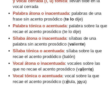
y vocal cerrada (i, u) tónica
:
llevan tilde en la
vocal cerrada
Palabra átona o inacentuada
: palabras de una
frase sin acento prosódico (
te lo
dije)
Palabra tónica o acentuada
: palabra sobre la que
recae el acento prosódico (
te lo
dije
)
Sílaba átona o inacentuada
: sílabas de una
palabra sin acento prosódico (
va
lien
te
)
Sílaba tónica o acentuada
: sílaba sobre la que
recae el acento prodódico (
ba
lón
)
Vocal átona o inacentuada
: vocales sobre las
que no recae el acento prosódico (
v
a
l
i
ent
e
)
Vocal tónica o acentuada
: vocal sobre la que
recae el acento prosódico (
c
é
lula,
j
o
ya)