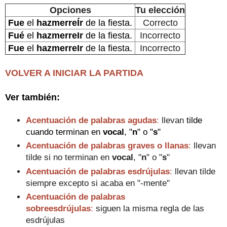
Opciones
Tu elección
Fue
el
hazmerreÍr
de la fiesta.
Correcto
Fué
el
hazmerreIr
de la fiesta.
Incorrecto
Fue
el
hazmerreIr
de la fiesta.
Incorrecto
VOLVER A INICIAR LA PARTIDA
Ver también:
Acentuación de palabras agudas
:
llevan
tilde
cuando terminan en
vocal
, "
n
" o "
s
"
Acentuación de palabras graves o llanas
:
llevan
tilde si no terminan en
vo
cal
, "
n
" o "
s
"
Acentuación de palabras esdrújulas
:
llevan tilde
siempre excepto si acaba en "-mente"
Acentuación de palabras
sobreesdrújulas
:
siguen la misma regla de las
esdrújulas