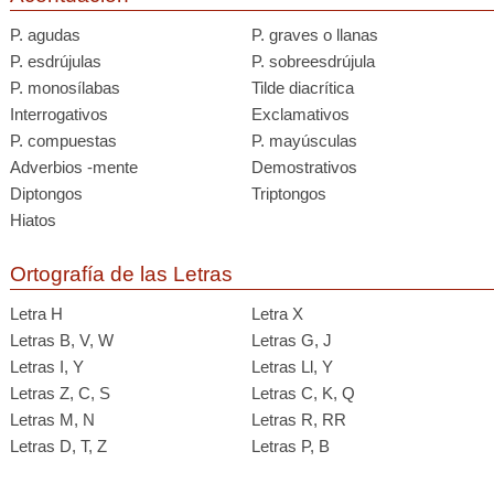
P. agudas
P. graves o llanas
P. esdrújulas
P. sobreesdrújula
P. monosílabas
Tilde diacrítica
Interrogativos
Exclamativos
P. compuestas
P. mayúsculas
Adverbios -mente
Demostrativos
Diptongos
Triptongos
Hiatos
Ortografía de las Letras
Letra H
Letra X
Letras B, V, W
Letras G, J
Letras I, Y
Letras Ll, Y
Letras Z, C, S
Letras C, K, Q
Letras M, N
Letras R, RR
Letras D, T, Z
Letras P, B