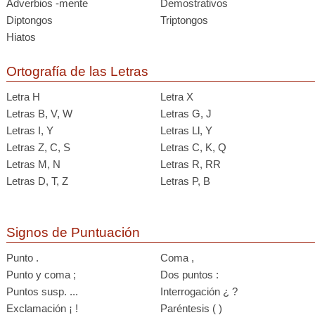
Adverbios -mente
Demostrativos
Diptongos
Triptongos
Hiatos
Ortografía de las Letras
Letra H
Letra X
Letras B, V, W
Letras G, J
Letras I, Y
Letras Ll, Y
Letras Z, C, S
Letras C, K, Q
Letras M, N
Letras R, RR
Letras D, T, Z
Letras P, B
Signos de Puntuación
Punto .
Coma ,
Punto y coma ;
Dos puntos :
Puntos susp. ...
Interrogación ¿ ?
Exclamación ¡ !
Paréntesis ( )