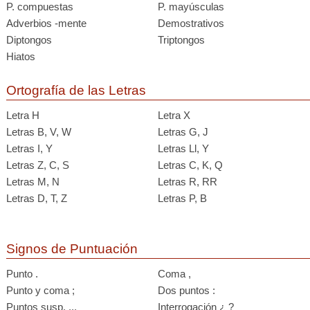
P. compuestas
P. mayúsculas
Adverbios -mente
Demostrativos
Diptongos
Triptongos
Hiatos
Ortografía de las Letras
Letra H
Letra X
Letras B, V, W
Letras G, J
Letras I, Y
Letras Ll, Y
Letras Z, C, S
Letras C, K, Q
Letras M, N
Letras R, RR
Letras D, T, Z
Letras P, B
Signos de Puntuación
Punto .
Coma ,
Punto y coma ;
Dos puntos :
Puntos susp. ...
Interrogación ¿ ?