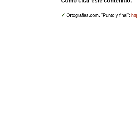
Cómo citar este contenido:
✓
Ortografias.com. "Punto y final":
ht