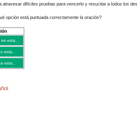
 atravesar difíciles pruebas para vencerlo y resucitar a todos los de
qué opción está puntuada correctamente
la oración
?
ción
es esta...
s esta...
 esta...
añol