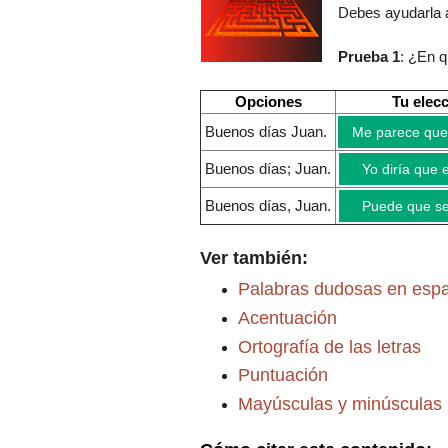
Debes ayudarla a
Prueba 1
: ¿En 
Opciones
Tu elec
Buenos días Juan.
Me parece que 
Buenos días; Juan.
Yo diría que e
Buenos días, Juan.
Puede que sea
Ver también:
Palabras dudosas en esp
Acentuación
Ortografía de las letras
Puntuación
Mayúsculas y minúsculas