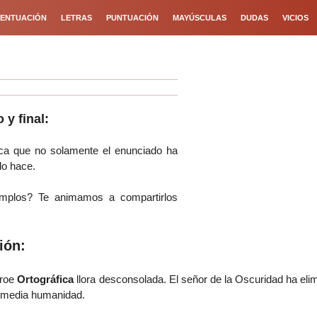
ENTUACIÓN
LETRAS
PUNTUACIÓN
MAYÚSCULAS
DUDAS
VICIOS
 y final:
dica que no solamente el enunciado ha
lo hace.
mplos? Te animamos a compartirlos
ión:
éroe
Ortográfica
llora desconsolada. El señor de la Oscuridad ha eli
 media humanidad.