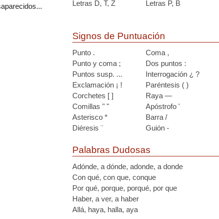
Letras D, T, Z
Letras P, B
saparecidos...
Signos de Puntuación
Punto .
Coma ,
Punto y coma ;
Dos puntos :
Puntos susp. ...
Interrogación ¿ ?
Exclamación ¡ !
Paréntesis ( )
Corchetes [ ]
Raya —
Comillas " "
Apóstrofo '
Asterisco *
Barra /
Diéresis ¨
Guión -
Palabras Dudosas
Adónde, a dónde, adonde, a donde
Con qué, con que, conque
Por qué, porque, porqué, por que
Haber, a ver, a haber
Allá, haya, halla, aya