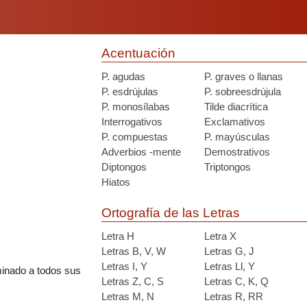
Acentuación
P. agudas
P. graves o llanas
P. esdrújulas
P. sobreesdrújula
P. monosílabas
Tilde diacrítica
Interrogativos
Exclamativos
P. compuestas
P. mayúsculas
Adverbios -mente
Demostrativos
Diptongos
Triptongos
Hiatos
Ortografía de las Letras
Letra H
Letra X
Letras B, V, W
Letras G, J
Letras I, Y
Letras Ll, Y
minado a todos sus
Letras Z, C, S
Letras C, K, Q
Letras M, N
Letras R, RR