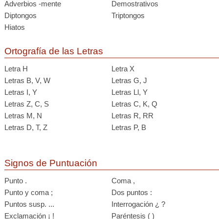
Adverbios -mente
Demostrativos
Diptongos
Triptongos
Hiatos
Ortografía de las Letras
Letra H
Letra X
Letras B, V, W
Letras G, J
Letras I, Y
Letras Ll, Y
Letras Z, C, S
Letras C, K, Q
Letras M, N
Letras R, RR
Letras D, T, Z
Letras P, B
Signos de Puntuación
Punto .
Coma ,
Punto y coma ;
Dos puntos :
Puntos susp. ...
Interrogación ¿ ?
Exclamación ¡ !
Paréntesis ( )