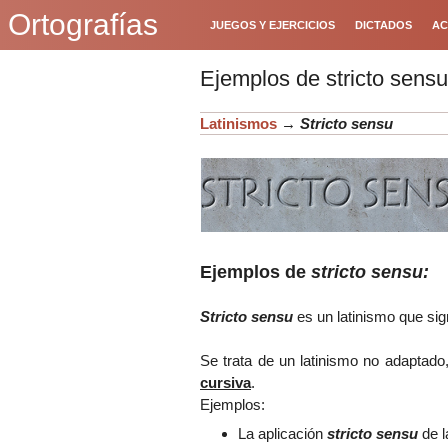
Ortografías
JUEGOS Y EJERCICIOS
DICTADOS
AC
Ejemplos de stricto sensu
Latinismos
→
Stricto sensu
Ejemplos de
stricto sensu:
Stricto sensu
es un latinismo que sign
Se trata de un latinismo no adaptado
cursiva
.
Ejemplos:
La aplicación
stricto sensu
de l