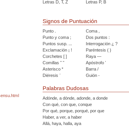
Letras D, T, Z
Letras P, B
Signos de Puntuación
Punto .
Coma ,
Punto y coma ;
Dos puntos :
Puntos susp. ...
Interrogación ¿ ?
Exclamación ¡ !
Paréntesis ( )
Corchetes [ ]
Raya —
Comillas " "
Apóstrofo '
Asterisco *
Barra /
Diéresis ¨
Guión -
Palabras Dudosas
sensu.html
Adónde, a dónde, adonde, a donde
Con qué, con que, conque
Por qué, porque, porqué, por que
Haber, a ver, a haber
Allá, haya, halla, aya