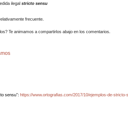
dida ilegal
stricto sensu
 relativamente frecuente.
os? Te animamos a compartirlos abajo en los comentarios.
ismos
cto sensu":
https://www.ortografias.com/2017/10/ejemplos-de-stricto-