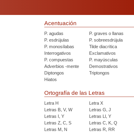
Acentuación
P. agudas
P. graves o llanas
P. esdrújulas
P. sobreesdrújula
P. monosílabas
Tilde diacrítica
Interrogativos
Exclamativos
P. compuestas
P. mayúsculas
Adverbios -mente
Demostrativos
Diptongos
Triptongos
Hiatos
Ortografía de las Letras
Letra H
Letra X
Letras B, V, W
Letras G, J
Letras I, Y
Letras Ll, Y
Letras Z, C, S
Letras C, K, Q
Letras M, N
Letras R, RR