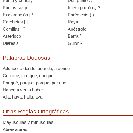
Punto y coma ;
Dos puntos :
Puntos susp. ...
Interrogación ¿ ?
Exclamación ¡ !
Paréntesis ( )
Corchetes [ ]
Raya —
Comillas " "
Apóstrofo '
Asterisco *
Barra /
Diéresis ¨
Guión -
Palabras Dudosas
Adónde, a dónde, adonde, a donde
Con qué, con que, conque
Por qué, porque, porqué, por que
Haber, a ver, a haber
Allá, haya, halla, aya
Otras Reglas Ortográficas
Mayúsculas y minúsculas
Abreviaturas