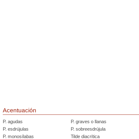
Acentuación
P. agudas
P. graves o llanas
P. esdrújulas
P. sobreesdrújula
P. monosílabas
Tilde diacrítica