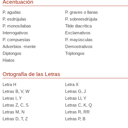
Acentuación
P. agudas
P. graves o llanas
P. esdrújulas
P. sobreesdrújula
P. monosílabas
Tilde diacrítica
Interrogativos
Exclamativos
P. compuestas
P. mayúsculas
Adverbios -mente
Demostrativos
Diptongos
Triptongos
Hiatos
Ortografía de las Letras
Letra H
Letra X
Letras B, V, W
Letras G, J
Letras I, Y
Letras Ll, Y
Letras Z, C, S
Letras C, K, Q
Letras M, N
Letras R, RR
Letras D, T, Z
Letras P, B