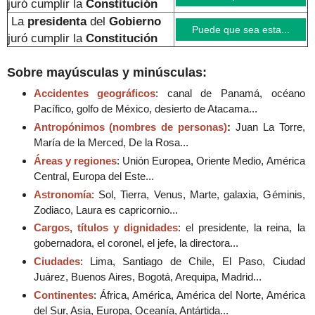
juró cumplir la
Constitución
La
presidenta
del
Gobierno
Puede que sea esta...
juró cumplir la
Constitución
Sobre mayúsculas y minúsculas:
Accidentes geográficos
: canal de Panamá, océano
Pacífico, golfo de México, desierto de Atacama...
Antropónimos (nombres de personas)
:
Juan La Torre,
María de la Merced, De la Rosa...
Áreas y regiones
: Unión Europea, Oriente Medio, América
Central, Europa del Este...
Astronomía
: Sol, Tierra, Venus, Marte, galaxia, Géminis,
Zodiaco, Laura es capricornio...
Cargos, títulos y dignidades
: el presidente, la reina, la
gobernadora, el coronel, el jefe, la directora...
Ciudades
: Lima, Santiago de Chile, El Paso, Ciudad
Juárez, Buenos Aires, Bogotá, Arequipa, Madrid...
Continentes
: África, América, América del Norte, América
del Sur, Asia, Europa, Oceanía, Antártida...