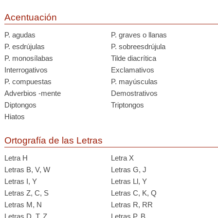
Acentuación
P. agudas
P. graves o llanas
P. esdrújulas
P. sobreesdrújula
P. monosílabas
Tilde diacrítica
Interrogativos
Exclamativos
P. compuestas
P. mayúsculas
Adverbios -mente
Demostrativos
Diptongos
Triptongos
Hiatos
Ortografía de las Letras
Letra H
Letra X
Letras B, V, W
Letras G, J
Letras I, Y
Letras Ll, Y
Letras Z, C, S
Letras C, K, Q
Letras M, N
Letras R, RR
Letras D, T, Z
Letras P, B