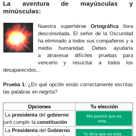
La aventura de mayúsculas y
minúsculas:
Nuestra superhéroe
Ortográfica
llora
desconsolada. El señor de la Oscuridad
ha eliminado a todos sus compañeros y a
media humanidad.
Debes ayudarla
a atravesar difíciles pruebas para
vencerlo y resucitar a todos los
desaparecidos...
Prueba 1
: ¿En qué opción están correctamente escritas
las palabras en negrita?
Opciones
Tu elección
La
presidenta
del
gobierno
Me parece que es
esta...
juró cumplir la
constitución
La
Presidenta
del
Gobierno
Yo diría que es esta...