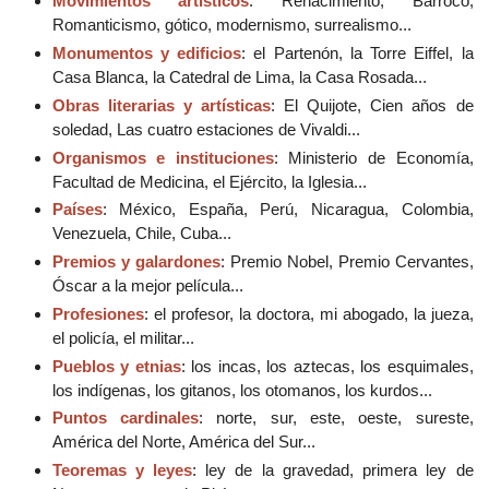
Movimientos artísticos
: Renacimiento, Barroco,
Romanticismo, gótico, modernismo, surrealismo...
Monumentos y edificios
: el Partenón, la Torre Eiffel, la
Casa Blanca, la Catedral de Lima, la Casa Rosada...
Obras literarias y artísticas
: El Quijote, Cien años de
soledad, Las cuatro estaciones de Vivaldi...
Organismos e instituciones
: Ministerio de Economía,
Facultad de Medicina, el Ejército, la Iglesia...
Países
: México, España, Perú, Nicaragua, Colombia,
Venezuela, Chile, Cuba...
Premios y galardones
: Premio Nobel, Premio Cervantes,
Óscar a la mejor película...
Profesiones
: el profesor, la doctora, mi abogado, la jueza,
el policía, el militar...
Pueblos y etnias
: los incas, los aztecas, los esquimales,
los indígenas, los gitanos, los otomanos, los kurdos...
Puntos cardinales
: norte, sur, este, oeste, sureste,
América del Norte, América del Sur...
Teoremas y leyes
: ley de la gravedad, primera ley de