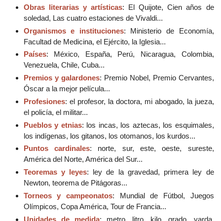
Obras literarias y artísticas
: El Quijote, Cien años de
soledad, Las cuatro estaciones de Vivaldi...
Organismos e instituciones
: Ministerio de Economía,
Facultad de Medicina, el Ejército, la Iglesia...
Países
: México, España, Perú, Nicaragua, Colombia,
Venezuela, Chile, Cuba...
Premios y galardones
: Premio Nobel, Premio Cervantes,
Óscar a la mejor película...
Profesiones
: el profesor, la doctora, mi abogado, la jueza,
el policía, el militar...
Pueblos y etnias
: los incas, los aztecas, los esquimales,
los indígenas, los gitanos, los otomanos, los kurdos...
Puntos cardinales
: norte, sur, este, oeste, sureste,
América del Norte, América del Sur...
Teoremas y leyes
: ley de la gravedad, primera ley de
Newton, teorema de Pitágoras...
Torneos y campeonatos
: Mundial de Fútbol, Juegos
Olímpicos, Copa América, Tour de Francia...
Unidades de medida
: metro, litro, kilo, grado, yarda,