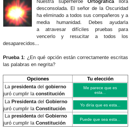
Nuestra superhéroe
Ortográfica
llora
desconsolada. El señor de la Oscuridad
ha eliminado a todos sus compañeros y a
media humanidad.
Debes ayudarla
a atravesar difíciles pruebas para
vencerlo y resucitar a todos los
desaparecidos...
Prueba 1
: ¿En qué opción están correctamente escritas
las palabras en negrita?
Opciones
Tu elección
La
presidenta
del
gobierno
Me parece que es
esta...
juró cumplir la
constitución
La
Presidenta
del
Gobierno
Yo diría que es esta...
juró cumplir la
Constitución
La
presidenta
del
Gobierno
Puede que sea esta...
juró cumplir la
Constitución