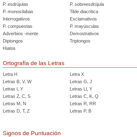
P. esdrújulas
P. sobreesdrújula
P. monosílabas
Tilde diacrítica
Interrogativos
Exclamativos
P. compuestas
P. mayúsculas
Adverbios -mente
Demostrativos
Diptongos
Triptongos
Hiatos
Ortografía de las Letras
Letra H
Letra X
Letras B, V, W
Letras G, J
Letras I, Y
Letras Ll, Y
Letras Z, C, S
Letras C, K, Q
Letras M, N
Letras R, RR
Letras D, T, Z
Letras P, B
Signos de Puntuación