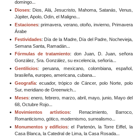
domingo...
Dioses
: Dios, Alá, Jesucristo, Mahoma, Satanás, Venus,
Júpiter, Apolo, Odín, el Maligno...
Estaciones
: primavera, verano, otoño, invierno, Primavera
Árabe
Festividades
: Día de la Madre, Día del Padre, Nochevieja,
Semana Santa, Ramadán...
Fórmulas de tratamiento
: don Juan, D. Juan, señora
González, Sra. González, su excelencia, señoría...
Gentilicios
: peruana, mexicano, colombiana, español,
brasileña, europeo, americana, cubana...
Geografía
: ecuador, trópico de Cáncer, polo Norte, polo
Sur, meridiano de Greenwich...
Meses
: enero, febrero, marzo, abril, mayo, junio, Mayo del
68, Octubre Rojo...
Movimientos artísticos
: Renacimiento, Barroco,
Romanticismo, gótico, modernismo, surrealismo...
Monumentos y edificios
: el Partenón, la Torre Eiffel, la
Casa Blanca, la Catedral de Lima, la Casa Rosada...