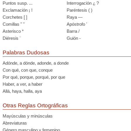
Puntos susp. ...
Interrogación ¿ ?
Exclamación ¡ !
Paréntesis ( )
Corchetes [ ]
Raya —
Comillas " "
Apóstrofo '
Asterisco *
Barra /
Diéresis ¨
Guión -
Palabras Dudosas
Adónde, a dónde, adonde, a donde
Con qué, con que, conque
Por qué, porque, porqué, por que
Haber, a ver, a haber
Allá, haya, halla, aya
Otras Reglas Ortográficas
Mayúsculas y minúsculas
Abreviaturas
Género masculino y femenino