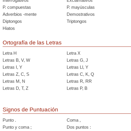
Interrogativos
Exclamativos
P. compuestas
P. mayúsculas
Adverbios -mente
Demostrativos
Diptongos
Triptongos
Hiatos
Ortografía de las Letras
Letra H
Letra X
Letras B, V, W
Letras G, J
Letras I, Y
Letras Ll, Y
Letras Z, C, S
Letras C, K, Q
Letras M, N
Letras R, RR
Letras D, T, Z
Letras P, B
Signos de Puntuación
Punto .
Coma ,
Punto y coma ;
Dos puntos :