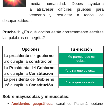
media humanidad.
Debes ayudarla
a atravesar difíciles pruebas para
vencerlo y resucitar a todos los
desaparecidos...
Prueba 1
: ¿En qué opción están correctamente escritas
las palabras en negrita?
Opciones
Tu elección
La
presidenta
del
gobierno
Me parece que es
esta...
juró cumplir la
constitución
La
Presidenta
del
Gobierno
Yo diría que es esta...
juró cumplir la
Constitución
La
presidenta
del
Gobierno
Puede que sea esta...
juró cumplir la
Constitución
Sobre mayúsculas y minúsculas:
Accidentes geográficos
: canal de Panamá, océano