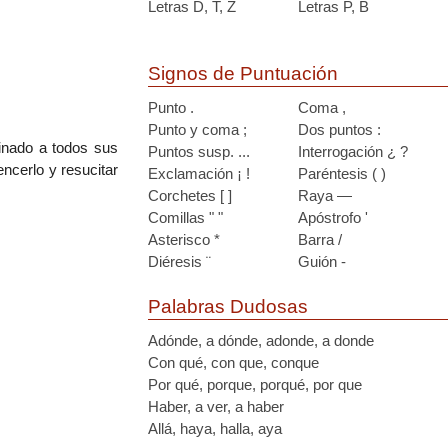
Letras D, T, Z
Letras P, B
Signos de Puntuación
Punto .
Coma ,
Punto y coma ;
Dos puntos :
inado a todos sus
Puntos susp. ...
Interrogación ¿ ?
ncerlo y resucitar
Exclamación ¡ !
Paréntesis ( )
Corchetes [ ]
Raya —
Comillas " "
Apóstrofo '
Asterisco *
Barra /
Diéresis ¨
Guión -
Palabras Dudosas
Adónde, a dónde, adonde, a donde
Con qué, con que, conque
Por qué, porque, porqué, por que
Haber, a ver, a haber
Allá, haya, halla, aya