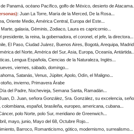
l de Panamá, océano Pacífico, golfo de México, desierto de Atacama..
ersonas)
:
Juan La Torre, María de la Merced, De la Rosa...
a, Oriente Medio, América Central, Europa del Este...
, Marte, galaxia, Géminis, Zodiaco, Laura es capricornio...
el presidente, la reina, la gobernadora, el coronel, el jefe, la directora...
ile, El Paso, Ciudad Juárez, Buenos Aires, Bogotá, Arequipa, Madrid.
América del Norte, América del Sur, Asia, Europa, Oceanía, Antártida..
icas, Lengua Española, Ciencias de la Naturaleza, Inglés...
 jueves, viernes, sábado, domingo...
Mahoma, Satanás, Venus, Júpiter, Apolo, Odín, el Maligno...
 otoño, invierno, Primavera Árabe
, Día del Padre, Nochevieja, Semana Santa, Ramadán...
 Juan, D. Juan, señora González, Sra. González, su excelencia, señor
 colombiana, español, brasileña, europeo, americana, cubana...
 Cáncer, polo Norte, polo Sur, meridiano de Greenwich...
bril, mayo, junio, Mayo del 68, Octubre Rojo...
imiento, Barroco, Romanticismo, gótico, modernismo, surrealismo...