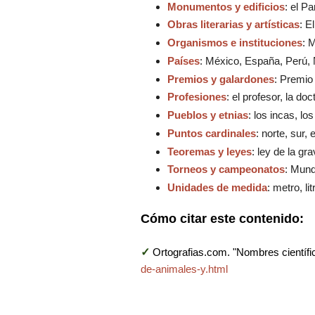
Monumentos y edificios
: el P
Obras literarias y artísticas
: E
Organismos e instituciones
: 
Países
: México, España, Perú, 
Premios y galardones
: Premio
Profesiones
: el profesor, la doc
Pueblos y etnias
: los incas, lo
Puntos cardinales
: norte, sur,
Teoremas y leyes
: ley de la g
Torneos y campeonatos
: Mund
Unidades de medida
: metro, li
Cómo citar este contenido:
✓
Ortografias.com. "Nombres científi
de-animales-y.html