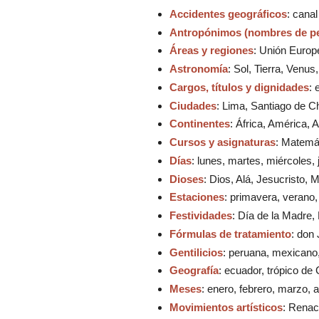
Accidentes geográficos
: cana
Antropónimos (nombres de p
Áreas y regiones
: Unión Europe
Astronomía
: Sol, Tierra, Venus
Cargos, títulos y dignidades
: 
Ciudades
: Lima, Santiago de Ch
Continentes
: África, América, 
Cursos y asignaturas
: Matemát
Días
: lunes, martes, miércoles,
Dioses
: Dios, Alá, Jesucristo, 
Estaciones
: primavera, verano,
Festividades
: Día de la Madre
Fórmulas de tratamiento
: don
Gentilicios
: peruana, mexicano,
Geografía
: ecuador, trópico de
Meses
: enero, febrero, marzo, a
Movimientos artísticos
: Renac