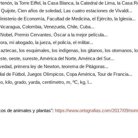
artenón, la Torre Eiffel, la Casa Blanca, la Catedral de Lima, la Casa R
l Quijote, Cien años de soledad, Las cuatro estaciones de Vivaldi...
Ministerio de Economía, Facultad de Medicina, el Ejército, la Iglesia...
Nicaragua, Colombia, Venezuela, Chile, Cuba...
 Nobel, Premio Cervantes, Óscar a la mejor película...
tora, mi abogado, la jueza, el policía, el militar...
s aztecas, los esquimales, los indígenas, los gitanos, los otomanos, lo
 este, oeste, sureste, América del Norte, América del Sur...
ravedad, primera ley de Newton, teorema de Pitágoras...
ial de Fútbol, Juegos Olímpicos, Copa América, Tour de Francia...
tro, kilo, grado, yarda, centímetro, m, ºC, kg, l...
cos de animales y plantas":
https://www.ortografias.com/2017/09/nomb