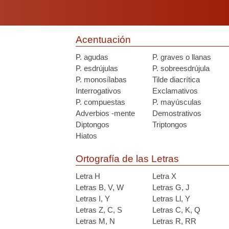
Acentuación
P. agudas
P. graves o llanas
P. esdrújulas
P. sobreesdrújula
P. monosílabas
Tilde diacrítica
Interrogativos
Exclamativos
P. compuestas
P. mayúsculas
Adverbios -mente
Demostrativos
Diptongos
Triptongos
Hiatos
Ortografía de las Letras
Letra H
Letra X
Letras B, V, W
Letras G, J
Letras I, Y
Letras Ll, Y
Letras Z, C, S
Letras C, K, Q
Letras M, N
Letras R, RR