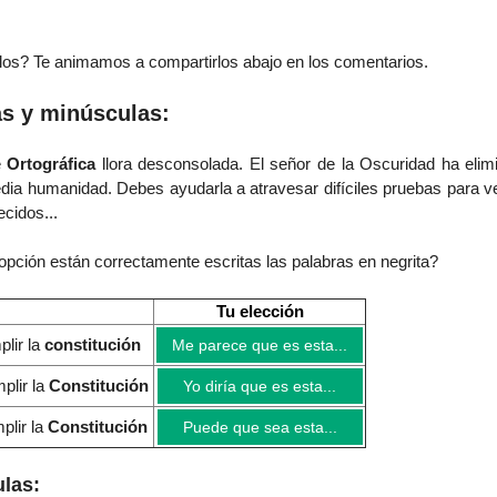
os? Te animamos a compartirlos abajo en los comentarios.
s y minúsculas:
e
Ortográfica
llora desconsolada. El señor de la Oscuridad ha elim
dia humanidad.
Debes ayudarla a atravesar difíciles pruebas para ve
cidos...
opción están correctamente escritas las palabras en negrita?
Tu elección
plir la
constitución
Me parece que es esta...
plir la
Constitución
Yo diría que es esta...
plir la
Constitución
Puede que sea esta...
las: