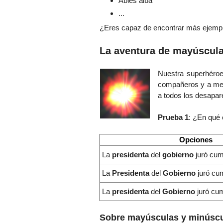
Abies alba
...
¿Eres capaz de encontrar más ejempl
La aventura de mayúscula
Nuestra superhéro
compañeros y a me
a todos los desapare
Prueba 1
: ¿En qué 
Opciones
La
presidenta
del
gobierno
juró cum
La
Presidenta
del
Gobierno
juró cum
La
presidenta
del
Gobierno
juró cum
Sobre mayúsculas y minúscu