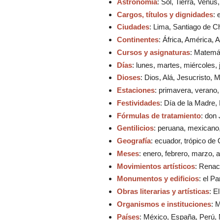
Astronomía
: Sol, Tierra, Venus
Cargos, títulos y dignidades
: 
Ciudades
: Lima, Santiago de Ch
Continentes
: África, América, 
Cursos y asignaturas
: Matemát
Días
: lunes, martes, miércoles,
Dioses
: Dios, Alá, Jesucristo, 
Estaciones
: primavera, verano,
Festividades
: Día de la Madre
Fórmulas de tratamiento
: don
Gentilicios
: peruana, mexicano,
Geografía
: ecuador, trópico de
Meses
: enero, febrero, marzo, a
Movimientos artísticos
: Renac
Monumentos y edificios
: el P
Obras literarias y artísticas
: E
Organismos e instituciones
: 
Países
: México, España, Perú, 