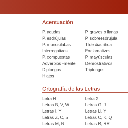
Acentuación
P. agudas
P. graves o llanas
P. esdrújulas
P. sobreesdrújula
P. monosílabas
Tilde diacrítica
Interrogativos
Exclamativos
P. compuestas
P. mayúsculas
Adverbios -mente
Demostrativos
Diptongos
Triptongos
Hiatos
Ortografía de las Letras
Letra H
Letra X
Letras B, V, W
Letras G, J
Letras I, Y
Letras Ll, Y
Letras Z, C, S
Letras C, K, Q
Letras M, N
Letras R, RR