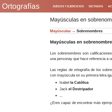
Ortografías
JUEGOS Y EJERCICIOS
DICTADOS
AC
Mayúsculas en sobrenom
Mayúsculas
→
Sobrenombres
Mayúsculas en sobrenombre
Los sobrenombres son calificacione
una personay que hace referencia a u
Las reglas de ortografía de los sobr
con mayúscula en su primera letra igu
Isabel
la Católica
Jack
el Destripador
...
¿Eres capaz de encontrar más ejempl