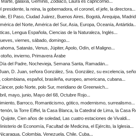
, Marte, galaxia, Géminis, Zodiaco, Laura es capricornio...
el presidente, la reina, la gobernadora, el coronel, el jefe, la directora...
ile, El Paso, Ciudad Juárez, Buenos Aires, Bogotá, Arequipa, Madrid.
América del Norte, América del Sur, Asia, Europa, Oceanía, Antártida..
icas, Lengua Española, Ciencias de la Naturaleza, Inglés...
 jueves, viernes, sábado, domingo...
Mahoma, Satanás, Venus, Júpiter, Apolo, Odín, el Maligno...
 otoño, invierno, Primavera Árabe
, Día del Padre, Nochevieja, Semana Santa, Ramadán...
 Juan, D. Juan, señora González, Sra. González, su excelencia, señor
 colombiana, español, brasileña, europeo, americana, cubana...
 Cáncer, polo Norte, polo Sur, meridiano de Greenwich...
bril, mayo, junio, Mayo del 68, Octubre Rojo...
imiento, Barroco, Romanticismo, gótico, modernismo, surrealismo...
artenón, la Torre Eiffel, la Casa Blanca, la Catedral de Lima, la Casa R
l Quijote, Cien años de soledad, Las cuatro estaciones de Vivaldi...
Ministerio de Economía, Facultad de Medicina, el Ejército, la Iglesia...
Nicaragua, Colombia, Venezuela, Chile, Cuba...