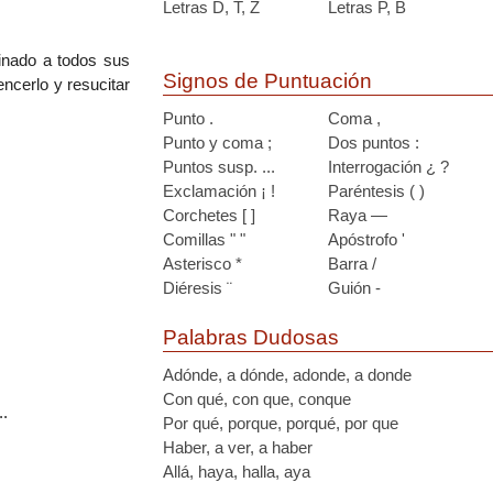
Letras D, T, Z
Letras P, B
inado a todos sus
Signos de Puntuación
ncerlo y resucitar
Punto .
Coma ,
Punto y coma ;
Dos puntos :
Puntos susp. ...
Interrogación ¿ ?
Exclamación ¡ !
Paréntesis ( )
Corchetes [ ]
Raya —
Comillas " "
Apóstrofo '
Asterisco *
Barra /
Diéresis ¨
Guión -
Palabras Dudosas
Adónde, a dónde, adonde, a donde
Con qué, con que, conque
.
Por qué, porque, porqué, por que
Haber, a ver, a haber
Allá, haya, halla, aya