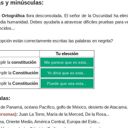
s y minúsculas:
e
Ortográfica
llora desconsolada. El señor de la Oscuridad ha elim
dia humanidad.
Debes ayudarla a atravesar difíciles pruebas para ve
cidos...
opción están correctamente escritas las palabras en negrita?
Tu elección
plir la
constitución
Me parece que es esta...
plir la
Constitución
Yo diría que es esta...
plir la
Constitución
Puede que sea esta...
las:
l de Panamá, océano Pacífico, golfo de México, desierto de Atacama..
ersonas)
:
Juan La Torre, María de la Merced, De la Rosa...
a, Oriente Medio, América Central, Europa del Este...