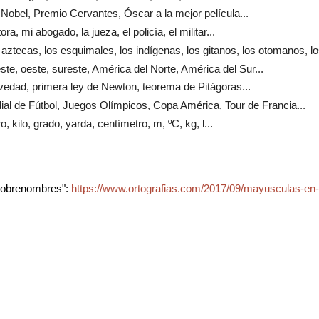
 Nobel, Premio Cervantes, Óscar a la mejor película...
tora, mi abogado, la jueza, el policía, el militar...
s aztecas, los esquimales, los indígenas, los gitanos, los otomanos, lo
 este, oeste, sureste, América del Norte, América del Sur...
ravedad, primera ley de Newton, teorema de Pitágoras...
ial de Fútbol, Juegos Olímpicos, Copa América, Tour de Francia...
tro, kilo, grado, yarda, centímetro, m, ºC, kg, l...
sobrenombres":
https://www.ortografias.com/2017/09/mayusculas-en-