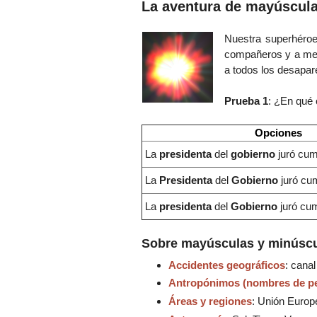
La aventura de mayúscula
Nuestra superhéro
compañeros y a me
a todos los desapare
Prueba 1
: ¿En qué 
Opciones
La
presidenta
del
gobierno
juró cum
La
Presidenta
del
Gobierno
juró cum
La
presidenta
del
Gobierno
juró cum
Sobre mayúsculas y minúscu
Accidentes geográficos
: cana
Antropónimos (nombres de p
Áreas y regiones
: Unión Europe