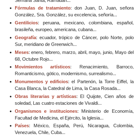
Semana Santa, Ramadán...
Fórmulas de tratamiento
: don Juan, D. Juan, señora
González, Sra. González, su excelencia, señoría...
Gentilicios
: peruana, mexicano, colombiana, español,
brasileña, europeo, americana, cubana...
Geografía
: ecuador, trópico de Cáncer, polo Norte, polo
Sur, meridiano de Greenwich...
Meses
: enero, febrero, marzo, abril, mayo, junio, Mayo del
68, Octubre Rojo...
Movimientos artísticos
: Renacimiento, Barroco,
Romanticismo, gótico, modernismo, surrealismo...
Monumentos y edificios
: el Partenón, la Torre Eiffel, la
Casa Blanca, la Catedral de Lima, la Casa Rosada...
Obras literarias y artísticas
: El Quijote, Cien años de
soledad, Las cuatro estaciones de Vivaldi...
Organismos e instituciones
: Ministerio de Economía,
Facultad de Medicina, el Ejército, la Iglesia...
Países
: México, España, Perú, Nicaragua, Colombia,
Venezuela, Chile, Cuba...