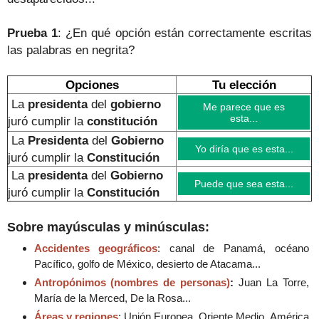
Prueba 1
: ¿En qué opción están correctamente escritas
las palabras en negrita?
Opciones
Tu elección
La
presidenta
del
gobierno
Me parece que es
esta...
juró cumplir la
constitución
La
Presidenta
del
Gobierno
Yo diría que es esta...
juró cumplir la
Constitución
La
presidenta
del
Gobierno
Puede que sea esta...
juró cumplir la
Constitución
Sobre mayúsculas y minúsculas:
Accidentes geográficos
: canal de Panamá, océano
Pacífico, golfo de México, desierto de Atacama...
Antropónimos (nombres de personas)
:
Juan La Torre,
María de la Merced, De la Rosa...
Áreas y regiones
: Unión Europea, Oriente Medio, América