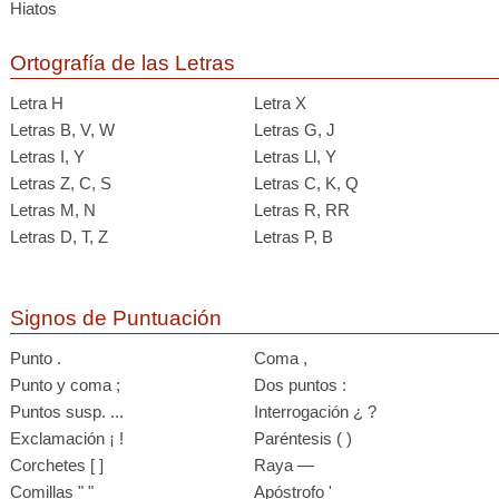
Hiatos
Ortografía de las Letras
Letra H
Letra X
Letras B, V, W
Letras G, J
Letras I, Y
Letras Ll, Y
Letras Z, C, S
Letras C, K, Q
Letras M, N
Letras R, RR
Letras D, T, Z
Letras P, B
Signos de Puntuación
Punto .
Coma ,
Punto y coma ;
Dos puntos :
Puntos susp. ...
Interrogación ¿ ?
Exclamación ¡ !
Paréntesis ( )
Corchetes [ ]
Raya —
Comillas " "
Apóstrofo '