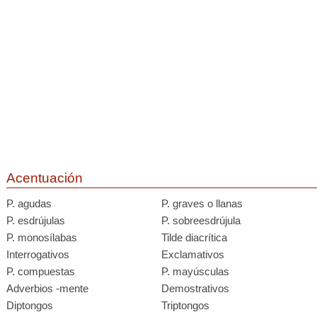
Acentuación
P. agudas
P. graves o llanas
P. esdrújulas
P. sobreesdrújula
P. monosílabas
Tilde diacrítica
Interrogativos
Exclamativos
P. compuestas
P. mayúsculas
Adverbios -mente
Demostrativos
Diptongos
Triptongos