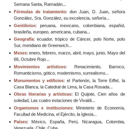
Semana Santa, Ramadán...
Fórmulas de tratamiento
: don Juan, D. Juan, señora
González, Sra. González, su excelencia, señoría...
Gentilicios
: peruana, mexicano, colombiana, español,
brasileña, europeo, americana, cubana...
Geografía
: ecuador, trópico de Cáncer, polo Norte, polo
Sur, meridiano de Greenwich...
Meses
: enero, febrero, marzo, abril, mayo, junio, Mayo del
68, Octubre Rojo...
Movimientos artísticos
: Renacimiento, Barroco,
Romanticismo, gótico, modernismo, surrealismo...
Monumentos y edificios
: el Partenón, la Torre Eiffel, la
Casa Blanca, la Catedral de Lima, la Casa Rosada...
Obras literarias y artísticas
: El Quijote, Cien años de
soledad, Las cuatro estaciones de Vivaldi...
Organismos e instituciones
: Ministerio de Economía,
Facultad de Medicina, el Ejército, la Iglesia...
Países
: México, España, Perú, Nicaragua, Colombia,
Venezuela, Chile, Cuba...