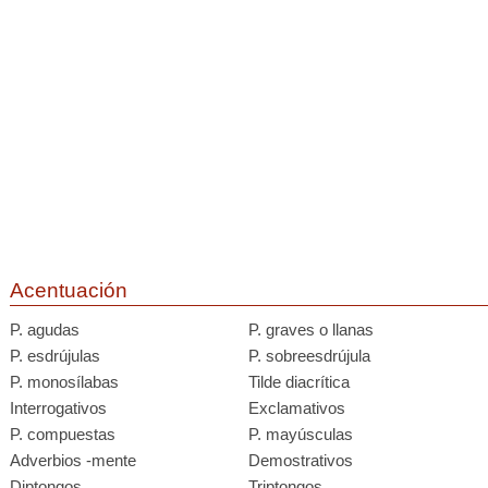
Acentuación
P. agudas
P. graves o llanas
P. esdrújulas
P. sobreesdrújula
P. monosílabas
Tilde diacrítica
Interrogativos
Exclamativos
P. compuestas
P. mayúsculas
Adverbios -mente
Demostrativos
Diptongos
Triptongos