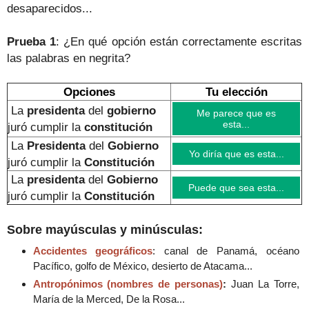
desaparecidos...
Prueba 1
: ¿En qué opción están correctamente escritas
las palabras en negrita?
Opciones
Tu elección
La
presidenta
del
gobierno
Me parece que es
esta...
juró cumplir la
constitución
La
Presidenta
del
Gobierno
Yo diría que es esta...
juró cumplir la
Constitución
La
presidenta
del
Gobierno
Puede que sea esta...
juró cumplir la
Constitución
Sobre mayúsculas y minúsculas:
Accidentes geográficos
: canal de Panamá, océano
Pacífico, golfo de México, desierto de Atacama...
Antropónimos (nombres de personas)
:
Juan La Torre,
María de la Merced, De la Rosa...