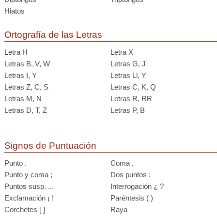
Hiatos
Ortografía de las Letras
Letra H
Letra X
Letras B, V, W
Letras G, J
Letras I, Y
Letras Ll, Y
Letras Z, C, S
Letras C, K, Q
Letras M, N
Letras R, RR
Letras D, T, Z
Letras P, B
Signos de Puntuación
Punto .
Coma ,
Punto y coma ;
Dos puntos :
Puntos susp. ...
Interrogación ¿ ?
Exclamación ¡ !
Paréntesis ( )
Corchetes [ ]
Raya —