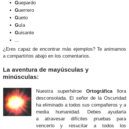
G
uepardo
G
uerrero
G
ueto
G
uía
G
uisante
...
¿Eres capaz de encontrar más ejemplos? Te animamos
a compartirlos abajo en los comentarios.
La aventura de mayúsculas y
minúsculas:
Nuestra superhéroe
Ortográfica
llora
desconsolada. El señor de la Oscuridad
ha eliminado a todos sus compañeros y a
media humanidad.
Debes ayudarla
a atravesar difíciles pruebas para
vencerlo y resucitar a todos los