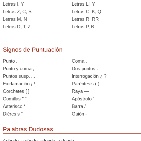
Letras I, Y
Letras Ll, Y
Letras Z, C, S
Letras C, K, Q
Letras M, N
Letras R, RR
Letras D, T, Z
Letras P, B
Signos de Puntuación
Punto .
Coma ,
Punto y coma ;
Dos puntos :
Puntos susp. ...
Interrogación ¿ ?
Exclamación ¡ !
Paréntesis ( )
Corchetes [ ]
Raya —
Comillas " "
Apóstrofo '
Asterisco *
Barra /
Diéresis ¨
Guión -
Palabras Dudosas
Adónde, a dónde, adonde, a donde