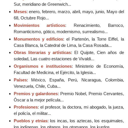
Sur, meridiano de Greenwich...
Meses
: enero, febrero, marzo, abril, mayo, junio, Mayo del
68, Octubre Rojo...
Movimientos artísticos
: Renacimiento, Barroco,
Romanticismo, gótico, modernismo, surrealismo...
Monumentos y edificios
: el Partenón, la Torre Eiffel, la
Casa Blanca, la Catedral de Lima, la Casa Rosada...
Obras literarias y artísticas
: El Quijote, Cien años de
soledad, Las cuatro estaciones de Vivaldi...
Organismos e instituciones
: Ministerio de Economía,
Facultad de Medicina, el Ejército, la Iglesia...
Países
: México, España, Perú, Nicaragua, Colombia,
Venezuela, Chile, Cuba...
Premios y galardones
: Premio Nobel, Premio Cervantes,
Óscar a la mejor película...
Profesiones
: el profesor, la doctora, mi abogado, la jueza,
el policía, el militar...
Pueblos y etnias
: los incas, los aztecas, los esquimales,
los indígenas, los gitanos, los otomanos, los kurdos...