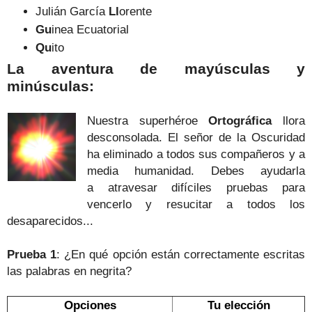
Julián García
Ll
orente
Gu
inea Ecuatorial
Qu
ito
La aventura de mayúsculas y
minúsculas:
Nuestra superhéroe
Ortográfica
llora
desconsolada. El señor de la Oscuridad
ha eliminado a todos sus compañeros y a
media humanidad.
Debes ayudarla
a atravesar difíciles pruebas para
vencerlo y resucitar a todos los
desaparecidos...
Prueba 1
: ¿En qué opción están correctamente escritas
las palabras en negrita?
Opciones
Tu elección