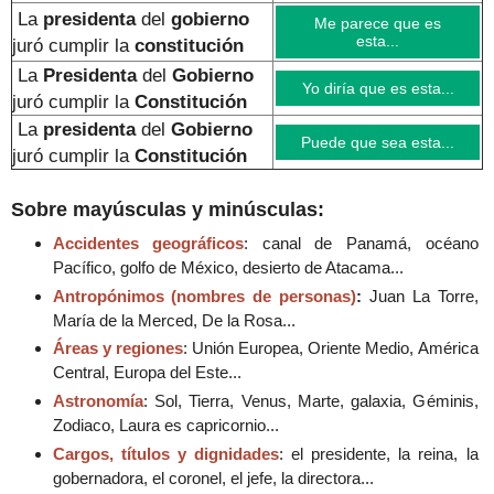
La
presidenta
del
gobierno
Me parece que es
esta...
juró cumplir la
constitución
La
Presidenta
del
Gobierno
Yo diría que es esta...
juró cumplir la
Constitución
La
presidenta
del
Gobierno
Puede que sea esta...
juró cumplir la
Constitución
Sobre mayúsculas y minúsculas:
Accidentes geográficos
: canal de Panamá, océano
Pacífico, golfo de México, desierto de Atacama...
Antropónimos (nombres de personas)
:
Juan La Torre,
María de la Merced, De la Rosa...
Áreas y regiones
: Unión Europea, Oriente Medio, América
Central, Europa del Este...
Astronomía
: Sol, Tierra, Venus, Marte, galaxia, Géminis,
Zodiaco, Laura es capricornio...
Cargos, títulos y dignidades
: el presidente, la reina, la
gobernadora, el coronel, el jefe, la directora...