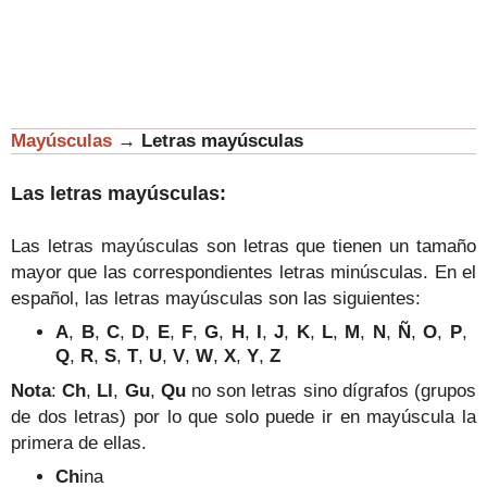
Mayúsculas
→
Letras mayúsculas
Las letras mayúsculas:
Las letras mayúsculas son letras que tienen un tamaño
mayor que las correspondientes letras minúsculas.
En el
español, las letras mayúsculas son las siguientes:
A
,
B
,
C
,
D
,
E
,
F
,
G
,
H
,
I
,
J
,
K
,
L
,
M
,
N
,
Ñ
,
O
,
P
,
Q
,
R
,
S
,
T
,
U
,
V
,
W
,
X
,
Y
,
Z
Nota
:
Ch
,
Ll
,
Gu
,
Qu
no son letras sino dígrafos (grupos
de dos letras) por lo que solo puede ir en mayúscula la
primera de ellas.
Ch
ina