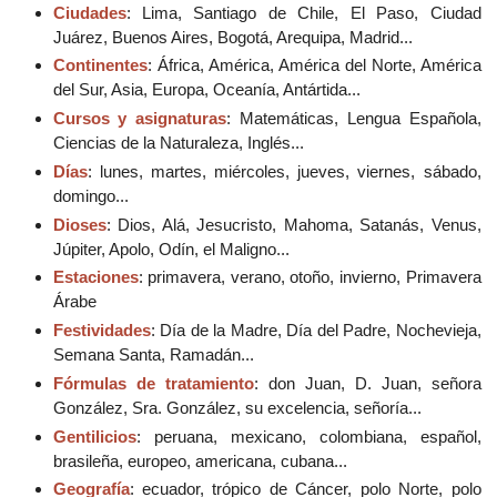
Ciudades
: Lima, Santiago de Chile, El Paso, Ciudad
Juárez, Buenos Aires, Bogotá, Arequipa, Madrid...
Continentes
: África, América, América del Norte, América
del Sur, Asia, Europa, Oceanía, Antártida...
Cursos y asignaturas
: Matemáticas, Lengua Española,
Ciencias de la Naturaleza, Inglés...
Días
: lunes, martes, miércoles, jueves, viernes, sábado,
domingo...
Dioses
: Dios, Alá, Jesucristo, Mahoma, Satanás, Venus,
Júpiter, Apolo, Odín, el Maligno...
Estaciones
: primavera, verano, otoño, invierno, Primavera
Árabe
Festividades
: Día de la Madre, Día del Padre, Nochevieja,
Semana Santa, Ramadán...
Fórmulas de tratamiento
: don Juan, D. Juan, señora
González, Sra. González, su excelencia, señoría...
Gentilicios
: peruana, mexicano, colombiana, español,
brasileña, europeo, americana, cubana...
Geografía
: ecuador, trópico de Cáncer, polo Norte, polo