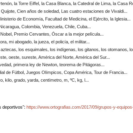
artenón, la Torre Eiffel, la Casa Blanca, la Catedral de Lima, la Casa R
l Quijote, Cien años de soledad, Las cuatro estaciones de Vivaldi...
Ministerio de Economía, Facultad de Medicina, el Ejército, la Iglesia...
Nicaragua, Colombia, Venezuela, Chile, Cuba...
 Nobel, Premio Cervantes, Óscar a la mejor película...
tora, mi abogado, la jueza, el policía, el militar...
s aztecas, los esquimales, los indígenas, los gitanos, los otomanos, lo
 este, oeste, sureste, América del Norte, América del Sur...
ravedad, primera ley de Newton, teorema de Pitágoras...
ial de Fútbol, Juegos Olímpicos, Copa América, Tour de Francia...
tro, kilo, grado, yarda, centímetro, m, ºC, kg, l...
 deportivos":
https://www.ortografias.com/2017/09/grupos-y-equipos