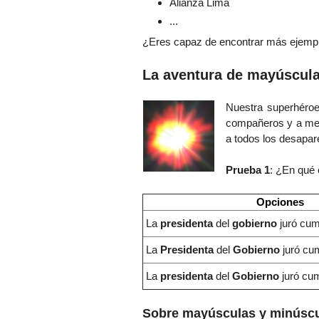
Alianza Lima
...
¿Eres capaz de encontrar más ejempl
La aventura de mayúscula
Nuestra superhéro
compañeros y a me
a todos los desapare
Prueba 1
: ¿En qué 
Opciones
La
presidenta
del
gobierno
juró cum
La
Presidenta
del
Gobierno
juró cum
La
presidenta
del
Gobierno
juró cum
Sobre mayúsculas y minúscu