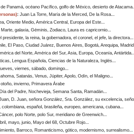
l de Panamá, océano Pacífico, golfo de México, desierto de Atacama..
ersonas)
:
Juan La Torre, María de la Merced, De la Rosa...
a, Oriente Medio, América Central, Europa del Este...
, Marte, galaxia, Géminis, Zodiaco, Laura es capricornio...
el presidente, la reina, la gobernadora, el coronel, el jefe, la directora...
ile, El Paso, Ciudad Juárez, Buenos Aires, Bogotá, Arequipa, Madrid.
América del Norte, América del Sur, Asia, Europa, Oceanía, Antártida..
icas, Lengua Española, Ciencias de la Naturaleza, Inglés...
 jueves, viernes, sábado, domingo...
Mahoma, Satanás, Venus, Júpiter, Apolo, Odín, el Maligno...
 otoño, invierno, Primavera Árabe
, Día del Padre, Nochevieja, Semana Santa, Ramadán...
 Juan, D. Juan, señora González, Sra. González, su excelencia, señor
 colombiana, español, brasileña, europeo, americana, cubana...
 Cáncer, polo Norte, polo Sur, meridiano de Greenwich...
bril, mayo, junio, Mayo del 68, Octubre Rojo...
imiento, Barroco, Romanticismo, gótico, modernismo, surrealismo...