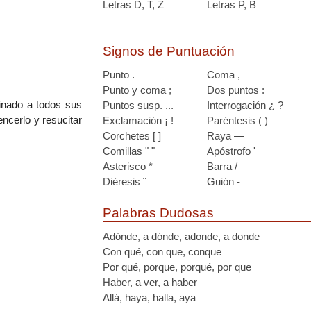
Letras D, T, Z
Letras P, B
Signos de Puntuación
Punto .
Coma ,
Punto y coma ;
Dos puntos :
inado a todos sus
Puntos susp. ...
Interrogación ¿ ?
ncerlo y resucitar
Exclamación ¡ !
Paréntesis ( )
Corchetes [ ]
Raya —
Comillas " "
Apóstrofo '
Asterisco *
Barra /
Diéresis ¨
Guión -
Palabras Dudosas
Adónde, a dónde, adonde, a donde
Con qué, con que, conque
Por qué, porque, porqué, por que
Haber, a ver, a haber
Allá, haya, halla, aya