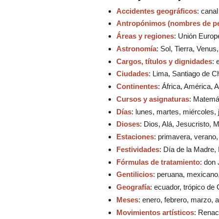
Accidentes geográficos
: cana
Antropónimos (nombres de p
Áreas y regiones
: Unión Europe
Astronomía
: Sol, Tierra, Venus
Cargos, títulos y dignidades
: 
Ciudades
: Lima, Santiago de Ch
Continentes
: África, América, 
Cursos y asignaturas
: Matemát
Días
: lunes, martes, miércoles,
Dioses
: Dios, Alá, Jesucristo, 
Estaciones
: primavera, verano,
Festividades
: Día de la Madre
Fórmulas de tratamiento
: don
Gentilicios
: peruana, mexicano,
Geografía
: ecuador, trópico de
Meses
: enero, febrero, marzo, a
Movimientos artísticos
: Renac