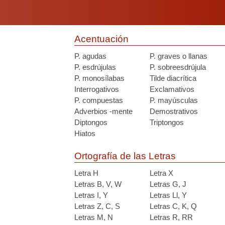
Acentuación
P. agudas
P. graves o llanas
P. esdrújulas
P. sobreesdrújula
P. monosílabas
Tilde diacrítica
Interrogativos
Exclamativos
P. compuestas
P. mayúsculas
Adverbios -mente
Demostrativos
Diptongos
Triptongos
Hiatos
Ortografía de las Letras
Letra H
Letra X
Letras B, V, W
Letras G, J
Letras I, Y
Letras Ll, Y
Letras Z, C, S
Letras C, K, Q
Letras M, N
Letras R, RR