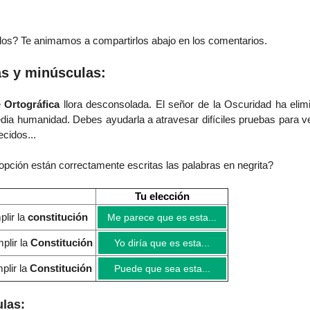
os? Te animamos a compartirlos abajo en los comentarios.
s y minúsculas:
e
Ortográfica
llora desconsolada. El señor de la Oscuridad ha elim
dia humanidad.
Debes ayudarla a atravesar difíciles pruebas para ve
cidos...
opción están correctamente escritas las palabras en negrita?
Tu elección
plir la
constitución
Me parece que es esta...
plir la
Constitución
Yo diría que es esta...
plir la
Constitución
Puede que sea esta...
las: