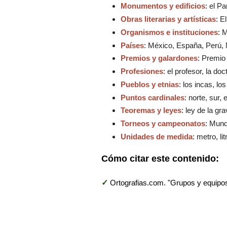
Monumentos y edificios
: el P
Obras literarias y artísticas
: E
Organismos e instituciones
: 
Países
: México, España, Perú, 
Premios y galardones
: Premio
Profesiones
: el profesor, la doc
Pueblos y etnias
: los incas, lo
Puntos cardinales
: norte, sur,
Teoremas y leyes
: ley de la g
Torneos y campeonatos
: Mund
Unidades de medida
: metro, li
Cómo citar este contenido:
✓
Ortografias.com. "Grupos y equipos